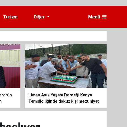
Turizm
Diğer
Menü
erörün
Liman Ayık Yaşam Derneği Konya
n
Temsilciliğinde dokuz kişi mezuniyet
sevinci yaşadı