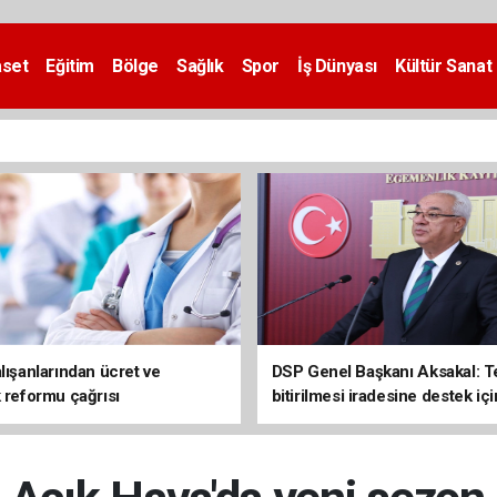
aset
Eğitim
Bölge
Sağlık
Spor
İş Dünyası
Kültür Sanat
lışanlarından ücret ve
DSP Genel Başkanı Aksakal: T
k reformu çağrısı
bitirilmesi iradesine destek içi
imzalayacağım