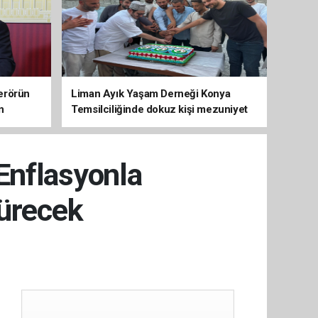
erörün
Liman Ayık Yaşam Derneği Konya
n
Temsilciliğinde dokuz kişi mezuniyet
sevinci yaşadı
Enflasyonla
sürecek