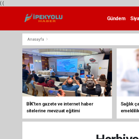
(
(
Gündem
Siy
Teknoloji
Anasayfa
BİK’ten gazete ve internet haber
Sağlık ça
sitelerine mevzuat eğitimi
emeklili