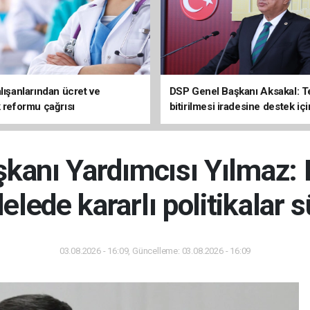
lışanlarından ücret ve
DSP Genel Başkanı Aksakal: T
k reformu çağrısı
bitirilmesi iradesine destek içi
imzalayacağım
anı Yardımcısı Yılmaz: 
lede kararlı politikalar 
03.08.2026 - 16:09, Güncelleme: 03.08.2026 - 16:09