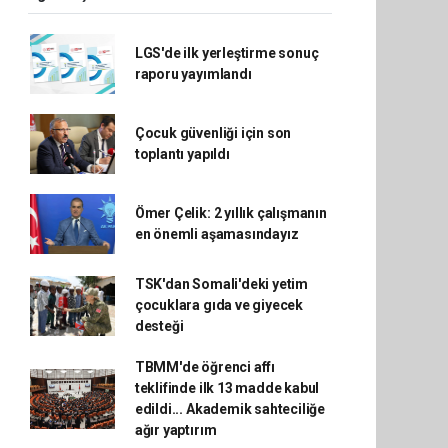
LGS'de ilk yerleştirme sonuç
raporu yayımlandı
Çocuk güvenliği için son
toplantı yapıldı
Ömer Çelik: 2 yıllık çalışmanın
en önemli aşamasındayız
TSK'dan Somali'deki yetim
çocuklara gıda ve giyecek
desteği
TBMM'de öğrenci affı
teklifinde ilk 13 madde kabul
edildi... Akademik sahteciliğe
ağır yaptırım