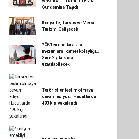
ve Konya Turizmini TBMM
Gündemine Taşıdı
Konya ile, Tarsus ve Mersin
Turizmi Gelişecek
YÖK'ten uluslararası
mezunlara ikamet kolaylığı...
Süre 2 yıla kadar
uzatılabilecek
Teröristler teslim olmaya
devam ediyor... Hudutlarda
490 kişi yakalandı
6 milyon emekliyi