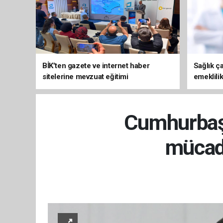
BİK’ten gazete ve internet haber
Sağlık ça
sitelerine mevzuat eğitimi
emeklili
Cumhurbaşk
mücade