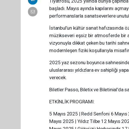
Tiyatrosu, 2025 yılında dünya çapında 
başladı. Mayıs ayında kapılarını açmay
performanslarla sanatseverlere unutu
İstanbul’un kültür sanat hafızasında öz
müzikseveri eşsiz bir atmosferde bir a
vizyonuyla dikkat çeken bu tarihi sahne,
modernleşen fiziki koşullarıyla misafi
2025 yaz sezonu boyunca sahnesinde 
uluslararası yıldızlara ev sahipliği ya
verecek.
Biletler Passo, Biletix ve Biletinial’da 
ETKİNLİK PROGRAMI:
5 Mayıs 2025 | Redd Senfoni 6 Mayıs 
Mayıs 2025 | Yıldız Tilbe 12 Mayıs 2
Mayıs 2025 | Gökyüzü Herkesindir 17 