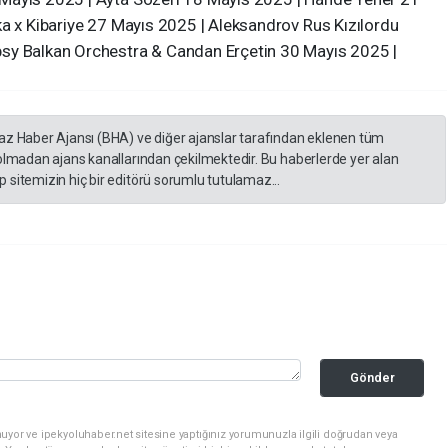
ka x Kibariye 27 Mayıs 2025 | Aleksandrov Rus Kızılordu
sy Balkan Orchestra & Candan Erçetin 30 Mayıs 2025 |
yaz Haber Ajansı (BHA) ve diğer ajanslar tarafından eklenen tüm
 olmadan ajans kanallarından çekilmektedir. Bu haberlerde yer alan
 sitemizin hiç bir editörü sorumlu tutulamaz...
Gönder
uyor ve ipekyoluhaber.net sitesine yaptığınız yorumunuzla ilgili doğrudan veya