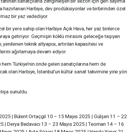
tanınan sanatçılarla zenginleşen bir sezon için geri sayıma
a hazırlanan Harbiye, dev prodüksiyonlar ve birbirinden özel
lmaz bir yaz vadediyor.
el bir yere sahip olan Harbiye Açık Hava, her yaz binlerce
raya getiriyor. Geçmişin köklü mirasını geleceğe taşıyan
 yenilenen teknik altyapısı, artırılan kapasitesi ve
rlerini ağırlamaya devam ediyor.
hem Türkiye’nin önde gelen sanatçılarına hem de
pacak olan Harbiye, İstanbul’un kültür sanat takvimine yine yön
satışa sunuldu.
2025 | Bülent Ortaçgil 10 – 15 Mayıs 2025 | Gülşen 11 – 22
025 | Derya Bedavacı 13 – 23 Mayıs 2025 | Teoman 14 – 16
Mayıs 2025 | Ayta Sözeri 18 Mayıs 2025 | Hande Yener 21