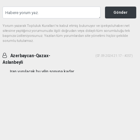
Gönder
Yorum yazarak Topluluk Kuralları’nı kabul etmiş bulunuyor ve ipekyoluhaber.net
sitesine yaptığınız yorumunuzla ilgili doğrudan veya dolaylı tüm sorumluluğu tek
başınıza üstleniyorsunuz. Yazılan tüm yorumlardan site yönetimi hiçbir şekilde
sorumlu tutulamaz.
Azerbaycan-Qazax-
(07.09.2024 21:17 - #257)
Aslanbeyli
Iran vurulacak bu yilin sonuna kadar...
Yorumu Yanıtla
haber paketi
haber scripti
haber yazılımı
Tüm hakları saklı tutulmaktadır.Copyright 2026©
Haber Yazılımı:
Web Aksiyon ®