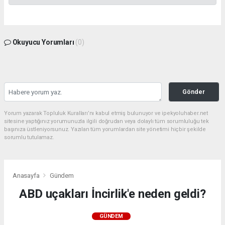
Okuyucu Yorumları
(0)
Gönder
Yorum yazarak Topluluk Kuralları’nı kabul etmiş bulunuyor ve ipekyoluhaber.net
sitesine yaptığınız yorumunuzla ilgili doğrudan veya dolaylı tüm sorumluluğu tek
başınıza üstleniyorsunuz. Yazılan tüm yorumlardan site yönetimi hiçbir şekilde
sorumlu tutulamaz.
Anasayfa
Gündem
ABD uçakları İncirlik'e neden geldi?
GÜNDEM