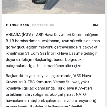
Erkek
|
Kadın
(Haberi Sesli Oku)
ANKARA (İGFA) - ABD Hava Kuvvetleri Komutanlığının
B-1B bombardıman uçaklarının, uzun süredir planlanan
görev gücü eğitim misyonu çerçevesinde "sıcak yakıt
ikmali" için 31 Ekim Salı İncirlik Hava Üssü'ne geldiğini
duyuran İletişim Başkanlığı, bunun bölgedeki
çatışmalarla ilgisi bulunmadığının altını çizdi.
Başkanlıktan yapılan yazılı açıkalmada, "ABD Hava
Kuvvetleri 9. EBS Komutanı Yarbay Stillwell, yakıt
ikmaliyle ilgili açıklamasında, 'Türk Hava Kuvvetleri
ortaklarımızla yaptığımız ekip çalışması, NATO
havacılarının müşterek çalışmasını ve profesyonelliğini
ortaya koydu' ifadelerini kullanmıştır" denildi.