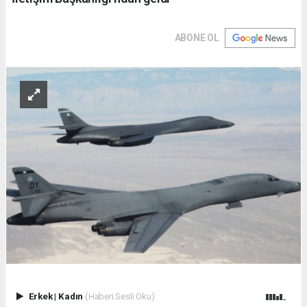
ABONE OL
Erkek
|
Kadın
(Haberi Sesli Oku)