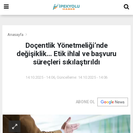
(
(
(
Anasayfa
Doçentlik Yönetmeliği’nde
değişiklik... Etik ihlal ve başvuru
süreçleri sıkılaştırıldı
14.10.2025 - 14:06, Güncelleme: 14.10.2025 - 14:06
ABONE OL