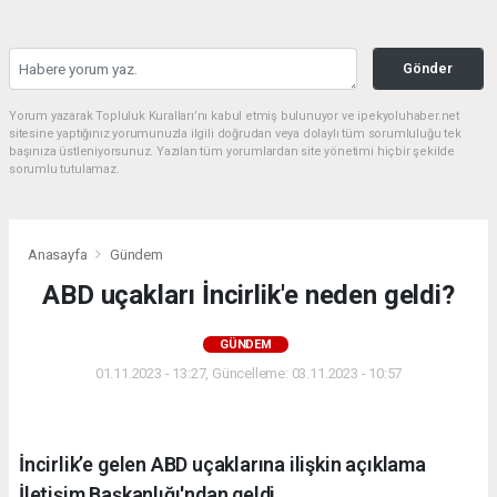
Gönder
Yorum yazarak Topluluk Kuralları’nı kabul etmiş bulunuyor ve ipekyoluhaber.net
sitesine yaptığınız yorumunuzla ilgili doğrudan veya dolaylı tüm sorumluluğu tek
başınıza üstleniyorsunuz. Yazılan tüm yorumlardan site yönetimi hiçbir şekilde
sorumlu tutulamaz.
Anasayfa
Gündem
ABD uçakları İncirlik'e neden geldi?
GÜNDEM
01.11.2023 - 13:27, Güncelleme: 03.11.2023 - 10:57
İncirlik’e gelen ABD uçaklarına ilişkin açıklama
İletişim Başkanlığı'ndan geldi