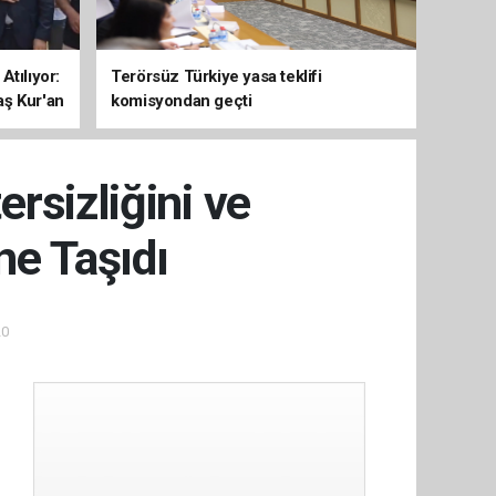
Atılıyor:
Terörsüz Türkiye yasa teklifi
aş Kur'an
komisyondan geçti
rsizliğini ve
e Taşıdı
20