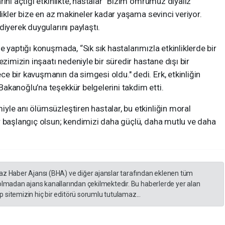
ını açtığı etkinlikte, hastalar “Bizim ömrümüz diyaliz
likler bize en az makineler kadar yaşama sevinci veriyor.
diyerek duygularını paylaştı.
 yaptığı konuşmada, “Sık sık hastalarımızla etkinliklerde bir
ezimizin inşaatı nedeniyle bir süredir hastane dışı bir
 bir kavuşmanın da simgesi oldu." dedi. Erk, etkinliğin
akanoğlu’na teşekkür belgelerini takdim etti.
yle anı ölümsüzleştiren hastalar, bu etkinliğin moral
r başlangıç olsun; kendimizi daha güçlü, daha mutlu ve daha
yaz Haber Ajansı (BHA) ve diğer ajanslar tarafından eklenen tüm
 olmadan ajans kanallarından çekilmektedir. Bu haberlerde yer alan
 sitemizin hiç bir editörü sorumlu tutulamaz...