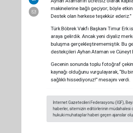
Ayhan Ataman’ın ücretsiz olarak kapılar
makinelerine bağlı geçiyor; böyle etkin
Destek olan herkese teşekkür ederiz.” 
Türk Böbrek Vakfı Başkanı Timur Erk ise
araya gelirdik. Ancak yeni diyaliz merk
buluşma gerçekleştirememiştik. Bu gece
destekçileri Ayhan Ataman ve Cüneyt B
Gecenin sonunda toplu fotoğraf çekimi
kaynağı olduğunu vurgulayarak, “Bu bi
sağlıklı hissediyoruz!” mesajını verdi.
İnternet Gazetecileri Federasyonu (İGF), Be
haberler, sitemizin editörlerinin müdahalesi
hukuki muhataplar haberi geçen ajanslar olup