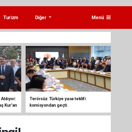
Turizm
Diğer
Menü
Atılıyor:
Terörsüz Türkiye yasa teklifi
aş Kur'an
komisyondan geçti