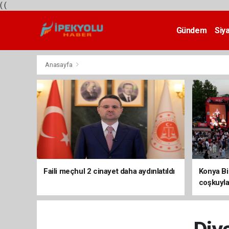
(
(
Gündem
Siy
Teknoloji
Anasayfa
Faili meçhul 2 cinayet daha aydınlatıldı
Konya Bis
coşkuyla