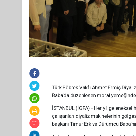
Türk Böbrek Vakfı Ahmet Ermiş Diyaliz
Baba’da düzenlenen moral yemeğinde b
İSTANBUL (İGFA) - Her yıl geleneksel h
çalışanları diyaliz makinelerinin gölge
başkanı Timur Erk ve Dürümcü Baba’nın