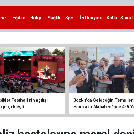
aset
Eğitim
Bölge
Sağlık
Spor
İş Dünyası
Kültür Sanat
iklet Festivali’nin açılışı
Bozkır’da Geleceğin Temelleri 
 gerçekleşti
Hamzalar Mahallesi’nde 4-6 Y
Kursu İnşaatı Başladı