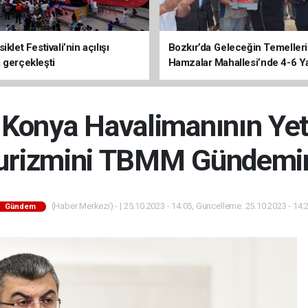
iklet Festivali’nin açılışı
Bozkır’da Geleceğin Temelleri 
 gerçekleşti
Hamzalar Mahallesi’nde 4-6 Y
Kursu İnşaatı Başladı
 Konya Havalimanının Yete
urizmini TBMM Gündemin
(Haber Merkezi) - | 25.10.2023 - 14:05, Güncelleme: 25.10.2023 - 14:
Gündem