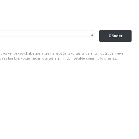
Gönder
uyor ve ipekyoluhaber.net sitesine yaptığınız yorumunuzla ilgili doğrudan veya
. Yazılan tüm yorumlardan site yönetimi hiçbir şekilde sorumlu tutulamaz.