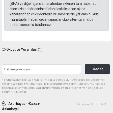
(BHA) ve diğer ajanslar tarafından eklenen tüm haberler,
sitemizin editörlerinin müdahalesi olmadan ajans
kanallarından çekilmektedir. Bu haberlerde yer alan hukuki
muhataplar haberi geçen ajanslar olup sitemizin hiç bir
editörü sorumlu tutulamaz...
Okuyucu Yorumları
(1)
Gönder
Yorum yazarak Topluluk Kuralları’nı kabul etmiş bulunuyor ve ipekyoluhaber.net
sitesine yaptığınız yorumunuzla ilgili doğrudan veya dolaylı tüm sorumluluğu tek
başınıza üstleniyorsunuz. Yazılan tüm yorumlardan site yönetimi hiçbir şekilde
sorumlu tutulamaz.
Azerbaycan-Qazax-
(07.09.2024 21:17 - #257)
Aslanbeyli