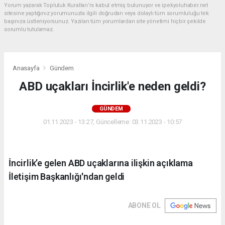
Yorum yazarak Topluluk Kuralları’nı kabul etmiş bulunuyor ve ipekyoluhaber.net
sitesine yaptığınız yorumunuzla ilgili doğrudan veya dolaylı tüm sorumluluğu tek
başınıza üstleniyorsunuz. Yazılan tüm yorumlardan site yönetimi hiçbir şekilde
sorumlu tutulamaz.
Anasayfa
Gündem
ABD uçakları İncirlik'e neden geldi?
GÜNDEM
01.11.2023 - 13:27, Güncelleme: 03.11.2023 - 10:57
İncirlik’e gelen ABD uçaklarına ilişkin açıklama
İletişim Başkanlığı'ndan geldi
ABONE OL