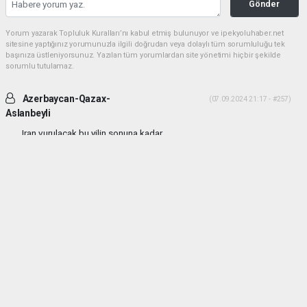
Gönder
Yorum yazarak Topluluk Kuralları’nı kabul etmiş bulunuyor ve ipekyoluhaber.net
sitesine yaptığınız yorumunuzla ilgili doğrudan veya dolaylı tüm sorumluluğu tek
başınıza üstleniyorsunuz. Yazılan tüm yorumlardan site yönetimi hiçbir şekilde
sorumlu tutulamaz.
Azerbaycan-Qazax-
(07.09.2024 21:17 - #257)
Aslanbeyli
Iran vurulacak bu yilin sonuna kadar...
Yorumu Yanıtla
haber paketi
haber scripti
haber yazılımı
Tüm hakları saklı tutulmaktadır.Copyright 2026©
Haber Yazılımı:
Web Aksiyon ®