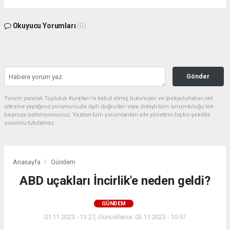
Okuyucu Yorumları
(0)
Gönder
Yorum yazarak Topluluk Kuralları’nı kabul etmiş bulunuyor ve ipekyoluhaber.net
sitesine yaptığınız yorumunuzla ilgili doğrudan veya dolaylı tüm sorumluluğu tek
başınıza üstleniyorsunuz. Yazılan tüm yorumlardan site yönetimi hiçbir şekilde
sorumlu tutulamaz.
Anasayfa
Gündem
ABD uçakları İncirlik'e neden geldi?
GÜNDEM
01.11.2023 - 13:27, Güncelleme: 03.11.2023 - 10:57