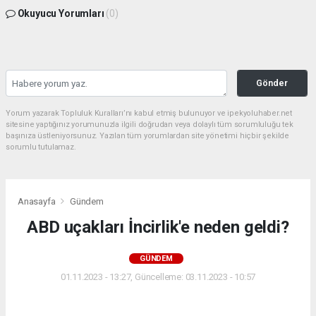
Okuyucu Yorumları
(0)
Gönder
Yorum yazarak Topluluk Kuralları’nı kabul etmiş bulunuyor ve ipekyoluhaber.net
sitesine yaptığınız yorumunuzla ilgili doğrudan veya dolaylı tüm sorumluluğu tek
başınıza üstleniyorsunuz. Yazılan tüm yorumlardan site yönetimi hiçbir şekilde
sorumlu tutulamaz.
Anasayfa
Gündem
ABD uçakları İncirlik'e neden geldi?
GÜNDEM
01.11.2023 - 13:27, Güncelleme: 03.11.2023 - 10:57