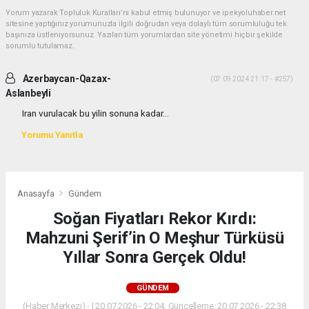
Yorum yazarak Topluluk Kuralları’nı kabul etmiş bulunuyor ve ipekyoluhaber.net
sitesine yaptığınız yorumunuzla ilgili doğrudan veya dolaylı tüm sorumluluğu tek
başınıza üstleniyorsunuz. Yazılan tüm yorumlardan site yönetimi hiçbir şekilde
sorumlu tutulamaz.
Azerbaycan-Qazax-
(07.09.2024 21:17 - #257)
Aslanbeyli
Iran vurulacak bu yilin sonuna kadar...
Yorumu Yanıtla
Anasayfa
Gündem
Soğan Fiyatları Rekor Kırdı:
Mahzuni Şerif’in O Meşhur Türküsü
Yıllar Sonra Gerçek Oldu!
GÜNDEM
(Haber Merkezi) - | 20.07.2026 - 22:04, Güncelleme: 20.07.2026 - 22:38