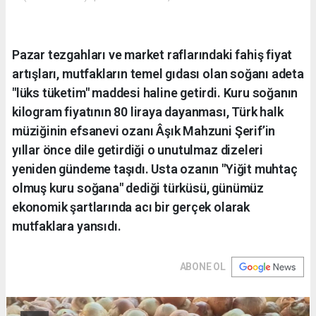
Pazar tezgahları ve market raflarındaki fahiş fiyat
artışları, mutfakların temel gıdası olan soğanı adeta
"lüks tüketim" maddesi haline getirdi. Kuru soğanın
kilogram fiyatının 80 liraya dayanması, Türk halk
müziğinin efsanevi ozanı Âşık Mahzuni Şerif’in
yıllar önce dile getirdiği o unutulmaz dizeleri
yeniden gündeme taşıdı. Usta ozanın "Yiğit muhtaç
olmuş kuru soğana" dediği türküsü, günümüz
ekonomik şartlarında acı bir gerçek olarak
mutfaklara yansıdı.
ABONE OL