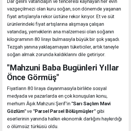
Dar gelirli vatandaşın ve tenceresi kaynayan her evin
vazgeçilmezi olan kuru soğan, son dönemde yaşanan
fiyat artışlarıyla rekor üstüne rekor kırıyor. Et ve süt
ürünlerindeki fiyat artışlarına alışmaya çalışan
vatandaş, yemeklerin ana malzemesi olan soğanın
kilogramının 80 lirayı bulmasıyla büyük bir şok yaşadı.
Tezgah yanına yaklaşamayan tüketiciler, artık taneyle
soğan almak zorunda kaldıklarını dile getiriyor.
"Mahzuni Baba Bugünleri Yıllar
Önce Görmüş"
Fiyatların 80 liraya dayanmasıyla birlikte sosyal
medyada ve pazarlarda en çok konuşulan konu,
merhum Âşık Mahzuni Şerif’in
"Sarı Saçlım Mavi
Gözlüm"
ve
"Parsel Parsel Bölüşmüşler"
gibi
eserlerinin yanında halkın ekonomik darlığını haykırdığı
o ölümsüz türküsü oldu.