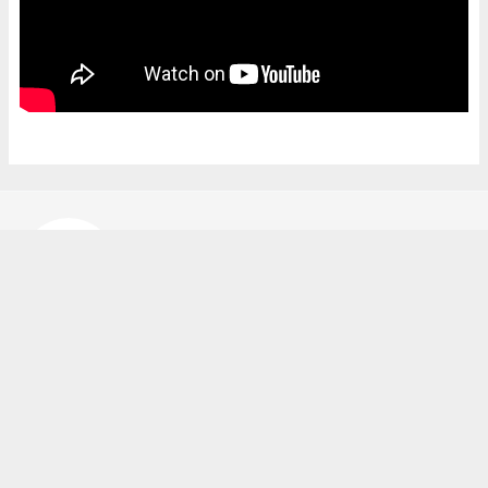
Bekir Karakuş
bekir@ipekyoluhaber.net
Okuyucu Yorumları
(0)
Gönder