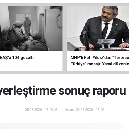
DEAŞ'a 104 gözaltı!
MHP'li Feti Yıldız'dan "Terörs
Türkiye" mesajı: Yasal düzenl
kalıcı sonuç üretecek
 yerleştirme sonuç raporu
05.08.2026 - 13:06, Güncelleme: 05.08.2026 - 13:06