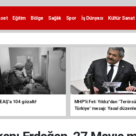
aset
Eğitim
Bölge
Sağlık
Spor
İş Dünyası
Kültür Sanat
DEAŞ'a 104 gözaltı!
MHP'li Feti Yıldız'dan "Terörs
Türkiye" mesajı: Yasal düzenl
kalıcı sonuç üretecek