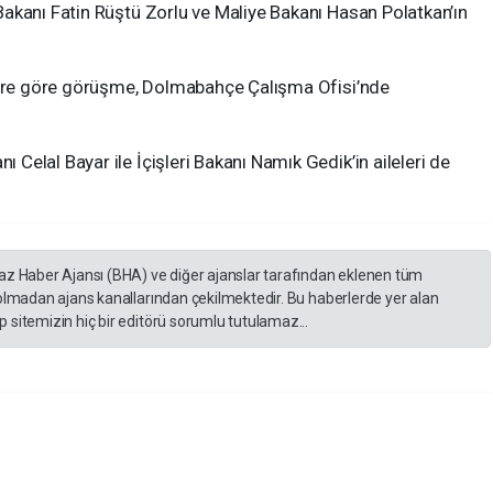
akanı Fatin Rüştü Zorlu ve Maliye Bakanı Hasan Polatkan’ın
abere göre görüşme, Dolmabahçe Çalışma Ofisi’nde
elal Bayar ile İçişleri Bakanı Namık Gedik’in aileleri de
yaz Haber Ajansı (BHA) ve diğer ajanslar tarafından eklenen tüm
 olmadan ajans kanallarından çekilmektedir. Bu haberlerde yer alan
 sitemizin hiç bir editörü sorumlu tutulamaz...