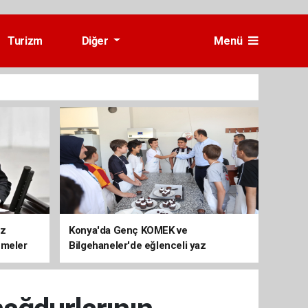
Turizm
Diğer
Menü
üz
Konya'da Genç KOMEK ve
emeler
Bilgehaneler'de eğlenceli yaz