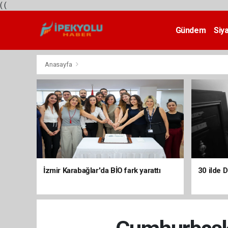
(
(
Gündem
Siy
Teknoloji
Anasayfa
İzmir Karabağlar'da BİO fark yarattı
30 ilde 