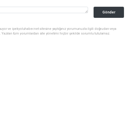
Gönder
uyor ve ipekyoluhaber.net sitesine yaptığınız yorumunuzla ilgili doğrudan veya
. Yazılan tüm yorumlardan site yönetimi hiçbir şekilde sorumlu tutulamaz.