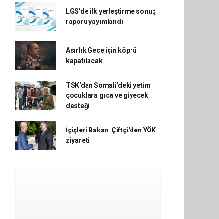
LGS'de ilk yerleştirme sonuç
raporu yayımlandı
Asırlık Gece için köprü
kapatılacak
TSK'dan Somali'deki yetim
çocuklara gıda ve giyecek
desteği
İçişleri Bakanı Çiftçi'den YÖK
ziyareti