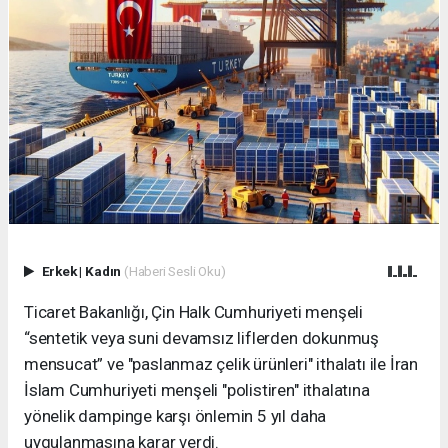
Erkek
|
Kadın
(Haberi Sesli Oku)
Ticaret Bakanlığı, Çin Halk Cumhuriyeti menşeli
“sentetik veya suni devamsız liflerden dokunmuş
mensucat” ve "paslanmaz çelik ürünleri" ithalatı ile İran
İslam Cumhuriyeti menşeli "polistiren" ithalatına
yönelik dampinge karşı önlemin 5 yıl daha
uygulanmasına karar verdi.