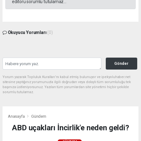
editörü sorumlu tutulamaz...
Okuyucu Yorumları
(0)
Gönder
Yorum yazarak Topluluk Kuralları’nı kabul etmiş bulunuyor ve ipekyoluhaber.net
sitesine yaptığınız yorumunuzla ilgili doğrudan veya dolaylı tüm sorumluluğu tek
başınıza üstleniyorsunuz. Yazılan tüm yorumlardan site yönetimi hiçbir şekilde
sorumlu tutulamaz.
Anasayfa
Gündem
ABD uçakları İncirlik'e neden geldi?