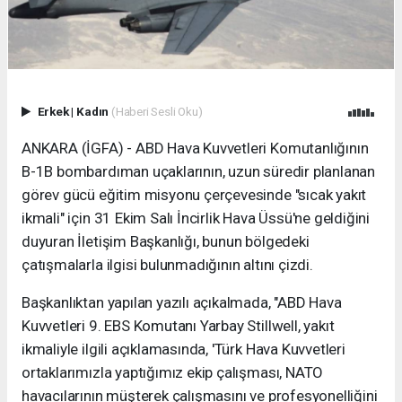
Erkek
|
Kadın
(Haberi Sesli Oku)
ANKARA (İGFA) - ABD Hava Kuvvetleri Komutanlığının
B-1B bombardıman uçaklarının, uzun süredir planlanan
görev gücü eğitim misyonu çerçevesinde "sıcak yakıt
ikmali" için 31 Ekim Salı İncirlik Hava Üssü'ne geldiğini
duyuran İletişim Başkanlığı, bunun bölgedeki
çatışmalarla ilgisi bulunmadığının altını çizdi.
Başkanlıktan yapılan yazılı açıkalmada, "ABD Hava
Kuvvetleri 9. EBS Komutanı Yarbay Stillwell, yakıt
ikmaliyle ilgili açıklamasında, 'Türk Hava Kuvvetleri
ortaklarımızla yaptığımız ekip çalışması, NATO
havacılarının müşterek çalışmasını ve profesyonelliğini