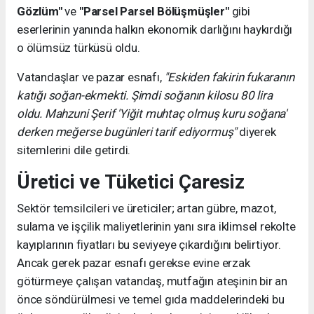
Gözlüm"
ve
"Parsel Parsel Bölüşmüşler"
gibi
eserlerinin yanında halkın ekonomik darlığını haykırdığı
o ölümsüz türküsü oldu.
Vatandaşlar ve pazar esnafı,
"Eskiden fakirin fukaranın
katığı soğan-ekmekti. Şimdi soğanın kilosu 80 lira
oldu. Mahzuni Şerif 'Yiğit muhtaç olmuş kuru soğana'
derken meğerse bugünleri tarif ediyormuş"
diyerek
sitemlerini dile getirdi.
Üretici ve Tüketici Çaresiz
Sektör temsilcileri ve üreticiler; artan gübre, mazot,
sulama ve işçilik maliyetlerinin yanı sıra iklimsel rekolte
kayıplarının fiyatları bu seviyeye çıkardığını belirtiyor.
Ancak gerek pazar esnafı gerekse evine erzak
götürmeye çalışan vatandaş, mutfağın ateşinin bir an
önce söndürülmesi ve temel gıda maddelerindeki bu