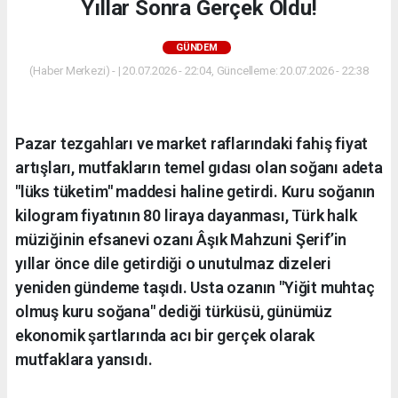
Yıllar Sonra Gerçek Oldu!
GÜNDEM
(Haber Merkezi) - | 20.07.2026 - 22:04, Güncelleme: 20.07.2026 - 22:38
Pazar tezgahları ve market raflarındaki fahiş fiyat
artışları, mutfakların temel gıdası olan soğanı adeta
"lüks tüketim" maddesi haline getirdi. Kuru soğanın
kilogram fiyatının 80 liraya dayanması, Türk halk
müziğinin efsanevi ozanı Âşık Mahzuni Şerif’in
yıllar önce dile getirdiği o unutulmaz dizeleri
yeniden gündeme taşıdı. Usta ozanın "Yiğit muhtaç
olmuş kuru soğana" dediği türküsü, günümüz
ekonomik şartlarında acı bir gerçek olarak
mutfaklara yansıdı.