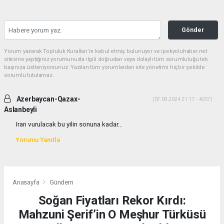
Gönder
Yorum yazarak Topluluk Kuralları’nı kabul etmiş bulunuyor ve ipekyoluhaber.net
sitesine yaptığınız yorumunuzla ilgili doğrudan veya dolaylı tüm sorumluluğu tek
başınıza üstleniyorsunuz. Yazılan tüm yorumlardan site yönetimi hiçbir şekilde
sorumlu tutulamaz.
Azerbaycan-Qazax-
(07.09.2024 21:17 - #257)
Aslanbeyli
Iran vurulacak bu yilin sonuna kadar...
Yorumu Yanıtla
Anasayfa
Gündem
Soğan Fiyatları Rekor Kırdı:
Mahzuni Şerif’in O Meşhur Türküsü