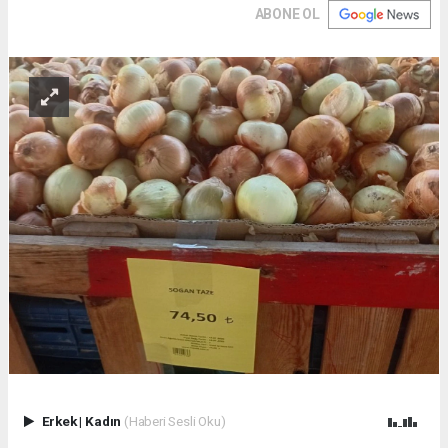
ABONE OL
Erkek
|
Kadın
(Haberi Sesli Oku)