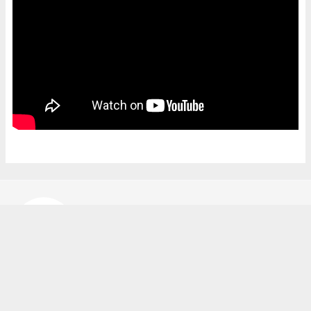
Bekir Karakuş
bekir@ipekyoluhaber.net
Okuyucu Yorumları
(0)