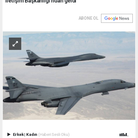
İletişim Başkanlığı'ndan geldi
ABONE OL
Erkek
|
Kadın
(Haberi Sesli Oku)