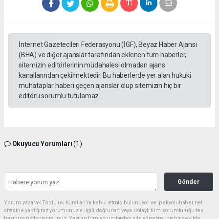
İnternet Gazetecileri Federasyonu (İGF), Beyaz Haber Ajansı
(BHA) ve diğer ajanslar tarafından eklenen tüm haberler,
sitemizin editörlerinin müdahalesi olmadan ajans
kanallarından çekilmektedir. Bu haberlerde yer alan hukuki
muhataplar haberi geçen ajanslar olup sitemizin hiç bir
editörü sorumlu tutulamaz...
Okuyucu Yorumları
(1)
Gönder
Yorum yazarak Topluluk Kuralları’nı kabul etmiş bulunuyor ve ipekyoluhaber.net
sitesine yaptığınız yorumunuzla ilgili doğrudan veya dolaylı tüm sorumluluğu tek
başınıza üstleniyorsunuz. Yazılan tüm yorumlardan site yönetimi hiçbir şekilde