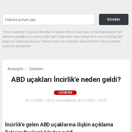
Gönder
Yorum yazarak Topluluk Kuralları’nı kabul etmiş bulunuyor ve ipekyoluhaber.net
sitesine yaptığınız yorumunuzla ilgili doğrudan veya dolaylı tüm sorumluluğu tek
başınıza üstleniyorsunuz. Yazılan tüm yorumlardan site yönetimi hiçbir şekilde
sorumlu tutulamaz.
Anasayfa
Gündem
ABD uçakları İncirlik'e neden geldi?
GÜNDEM
01.11.2023 - 13:27, Güncelleme: 03.11.2023 - 10:57
İncirlik’e gelen ABD uçaklarına ilişkin açıklama