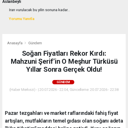
Aslanbeyli
Iran vurulacak bu yilin sonuna kadar...
Yorumu Yanıtla
Anasayfa
Gündem
Soğan Fiyatları Rekor Kırdı:
Mahzuni Şerif’in O Meşhur Türküsü
Yıllar Sonra Gerçek Oldu!
GÜNDEM
(Haber Merkezi) - | 20.07.2026 - 22:04, Güncelleme: 20.07.2026 - 22:38
Pazar tezgahları ve market raflarındaki fahiş fiyat
artışları, mutfakların temel gıdası olan soğanı adeta