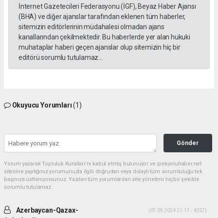
İnternet Gazetecileri Federasyonu (İGF), Beyaz Haber Ajansı
(BHA) ve diğer ajanslar tarafından eklenen tüm haberler,
sitemizin editörlerinin müdahalesi olmadan ajans
kanallarından çekilmektedir. Bu haberlerde yer alan hukuki
muhataplar haberi geçen ajanslar olup sitemizin hiç bir
editörü sorumlu tutulamaz...
Okuyucu Yorumları
(1)
Gönder
Yorum yazarak Topluluk Kuralları’nı kabul etmiş bulunuyor ve ipekyoluhaber.net
sitesine yaptığınız yorumunuzla ilgili doğrudan veya dolaylı tüm sorumluluğu tek
başınıza üstleniyorsunuz. Yazılan tüm yorumlardan site yönetimi hiçbir şekilde
sorumlu tutulamaz.
Azerbaycan-Qazax-
(07.09.2024 21:17 - #257)