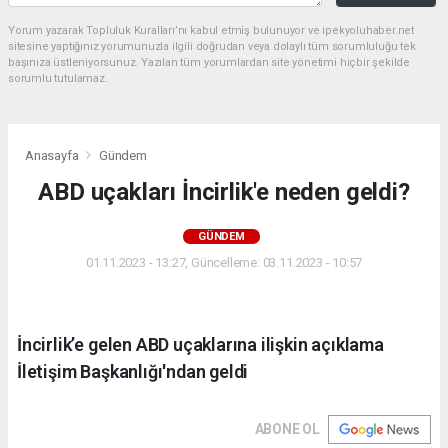
Yorum yazarak Topluluk Kuralları’nı kabul etmiş bulunuyor ve ipekyoluhaber.net
sitesine yaptığınız yorumunuzla ilgili doğrudan veya dolaylı tüm sorumluluğu tek
başınıza üstleniyorsunuz. Yazılan tüm yorumlardan site yönetimi hiçbir şekilde
sorumlu tutulamaz.
Anasayfa
Gündem
ABD uçakları İncirlik'e neden geldi?
GÜNDEM
01.11.2023 - 13:27, Güncelleme: 03.11.2023 - 10:57
İncirlik’e gelen ABD uçaklarına ilişkin açıklama
İletişim Başkanlığı'ndan geldi
ABONE OL