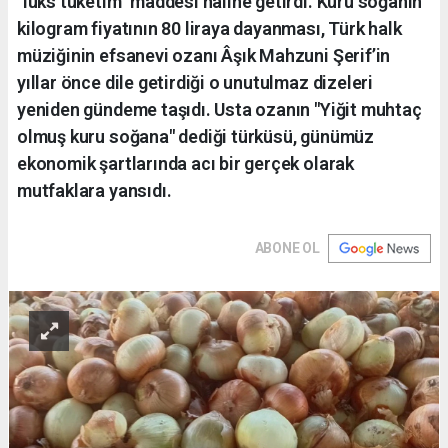
"lüks tüketim" maddesi haline getirdi. Kuru soğanın
kilogram fiyatının 80 liraya dayanması, Türk halk
müziğinin efsanevi ozanı Âşık Mahzuni Şerif’in
yıllar önce dile getirdiği o unutulmaz dizeleri
yeniden gündeme taşıdı. Usta ozanın "Yiğit muhtaç
olmuş kuru soğana" dediği türküsü, günümüz
ekonomik şartlarında acı bir gerçek olarak
mutfaklara yansıdı.
ABONE OL