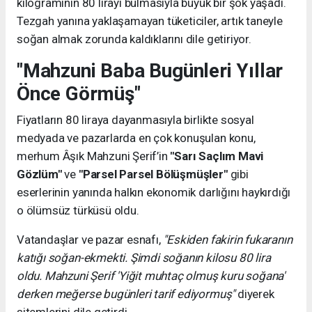
kilogramının 80 lirayı bulmasıyla büyük bir şok yaşadı.
Tezgah yanına yaklaşamayan tüketiciler, artık taneyle
soğan almak zorunda kaldıklarını dile getiriyor.
"Mahzuni Baba Bugünleri Yıllar
Önce Görmüş"
Fiyatların 80 liraya dayanmasıyla birlikte sosyal
medyada ve pazarlarda en çok konuşulan konu,
merhum Âşık Mahzuni Şerif’in
"Sarı Saçlım Mavi
Gözlüm"
ve
"Parsel Parsel Bölüşmüşler"
gibi
eserlerinin yanında halkın ekonomik darlığını haykırdığı
o ölümsüz türküsü oldu.
Vatandaşlar ve pazar esnafı,
"Eskiden fakirin fukaranın
katığı soğan-ekmekti. Şimdi soğanın kilosu 80 lira
oldu. Mahzuni Şerif 'Yiğit muhtaç olmuş kuru soğana'
derken meğerse bugünleri tarif ediyormuş"
diyerek
sitemlerini dile getirdi.