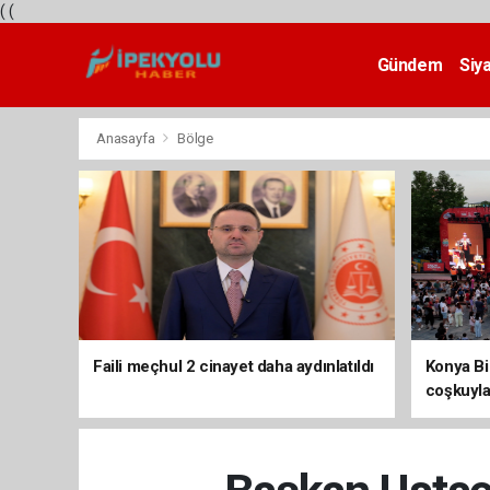
(
(
Gündem
Siy
Teknoloji
Anasayfa
Bölge
Faili meçhul 2 cinayet daha aydınlatıldı
Konya Bis
coşkuyla