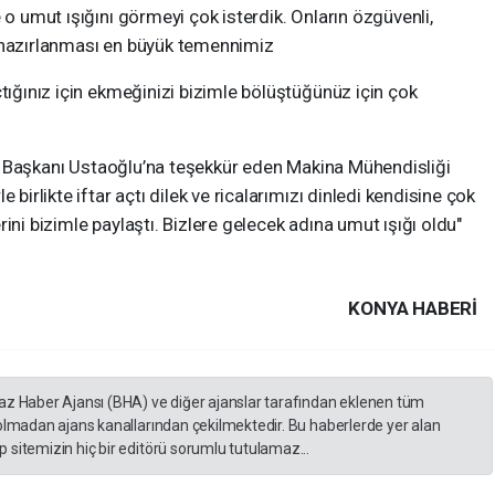
 o umut ışığını görmeyi çok isterdik. Onların özgüvenli,
e hazırlanması en büyük temennimiz
çtığınız için ekmeğinizi bizimle bölüştüğünüz için çok
diye Başkanı Ustaoğlu’na teşekkür eden Makina Mühendisliği
 birlikte iftar açtı dilek ve ricalarımızı dinledi kendisine çok
ini bizimle paylaştı. Bizlere gelecek adına umut ışığı oldu"
KONYA HABERİ
yaz Haber Ajansı (BHA) ve diğer ajanslar tarafından eklenen tüm
 olmadan ajans kanallarından çekilmektedir. Bu haberlerde yer alan
 sitemizin hiç bir editörü sorumlu tutulamaz...