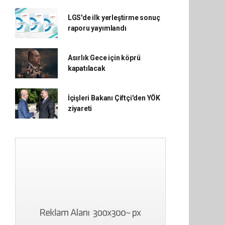
LGS'de ilk yerleştirme sonuç
raporu yayımlandı
Asırlık Gece için köprü
kapatılacak
İçişleri Bakanı Çiftçi'den YÖK
ziyareti