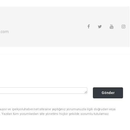
l.com
Gönder
uyor ve ipekyoluhaber.net sitesine yaptığınız yorumunuzla ilgili doğrudan veya
. Yazılan tüm yorumlardan site yönetimi hiçbir şekilde sorumlu tutulamaz.