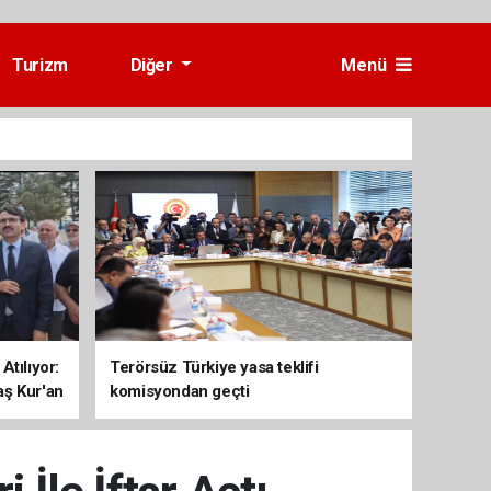
Turizm
Diğer
Menü
Atılıyor:
Terörsüz Türkiye yasa teklifi
aş Kur'an
komisyondan geçti