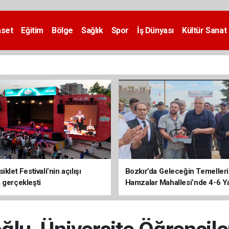
aset
Eğitim
Bölge
Sağlık
Spor
İş Dünyası
Kültür Sanat
iklet Festivali’nin açılışı
Bozkır’da Geleceğin Temelleri 
 gerçekleşti
Hamzalar Mahallesi’nde 4-6 Y
Kursu İnşaatı Başladı