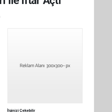
 İle İftar Açtı
8
İlginizi Çekebilir