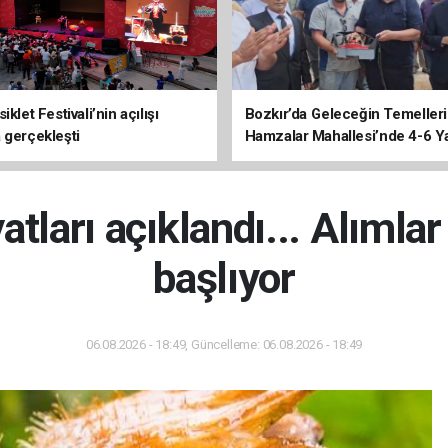
iklet Festivali’nin açılışı
Bozkır’da Geleceğin Temelleri 
 gerçekleşti
Hamzalar Mahallesi’nde 4-6 Y
Kursu İnşaatı Başladı
yatları açıklandı... Alımla
başlıyor
06.08.2026 - 18:49, Güncelleme: 06.08.2026 - 18:49