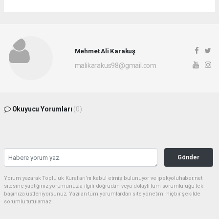
Mehmet Ali Karakuş
malikarakus98@gmail.com
Okuyucu Yorumları
(0)
Gönder
Yorum yazarak Topluluk Kuralları’nı kabul etmiş bulunuyor ve ipekyoluhaber.net
sitesine yaptığınız yorumunuzla ilgili doğrudan veya dolaylı tüm sorumluluğu tek
başınıza üstleniyorsunuz. Yazılan tüm yorumlardan site yönetimi hiçbir şekilde
sorumlu tutulamaz.