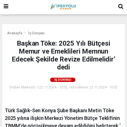
(
(
(
Anasayfa
İş Dünyası
Başkan Töke: 2025 Yılı Bütçesi
Memur ve Emeklileri Memnun
Edecek Şekilde Revize Edilmelidir’
dedi
İŞ DÜNYASI
(Haber Merkezi) - | 22.11.2024 - 10:52, Güncelleme: 22.11.2024 - 10:52
Türk Sağlık-Sen Konya Şube Başkanı Metin Töke
2025 yılına ilişkin Merkezi Yönetim Bütçe Teklifinin
TBMM’de görüşülmeye devam edildiğini belirterek ‘