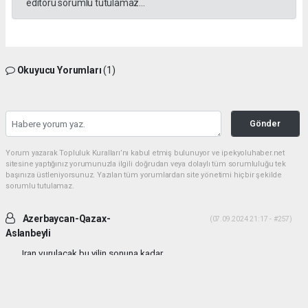
editörü sorumlu tutulamaz...
Okuyucu Yorumları
(1)
Gönder
Yorum yazarak Topluluk Kuralları’nı kabul etmiş bulunuyor ve ipekyoluhaber.net
sitesine yaptığınız yorumunuzla ilgili doğrudan veya dolaylı tüm sorumluluğu tek
başınıza üstleniyorsunuz. Yazılan tüm yorumlardan site yönetimi hiçbir şekilde
sorumlu tutulamaz.
Azerbaycan-Qazax-
(07.09.2024 21:17 - #257)
Aslanbeyli
Iran vurulacak bu yilin sonuna kadar...
Yorumu Yanıtla