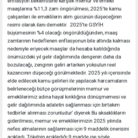
enflasyon beklentisine karşılık memur ve emekli
maaşlarına %11,3 zam öngörülmesi, 2025’te kamu
çalışanları ile emeklilerin alım gücünün düşeceğinin
resmi olarak ilanı demektir. 2025’te GSYİH
büyümesinin %4 olacağı öngörüldüğünden, maaş
zamlarının hedeflenen enflasyonun bile altında kalması
nedeniyle eriyecek maaşlar da hesaba katıldığında
önümüzdeki yıl gelir dağılımında dengenin daha da
bozulacağı, zenginin geliri artarken yoksulun reel
kazancının düşeceği görülmektedir. 2025 yılı içerisinde
elde edilecek kamu gelirleri ile yapılacak harcamaların
belirleneceği bütçe görüşmelerinin memur ve
emeklilerimiz adına hayal kırıklığına dönüşmemesi ve
gelir dağılımında adaletin sağlanması için birtakım
tedbirler alınması zorunludur’ diyerek Bu aksaklıkların
giderilmesi, memur ve emeklilerimizin 2025 yılında
nefes almalarının sağlanması için 9 maddelik önerisini
açıkladı. Töke’nin açıkladığı 9 madde ise şöyle