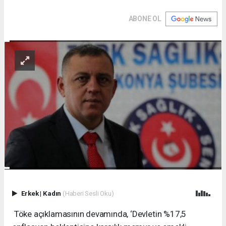
ABONE OL
Erkek
|
Kadın
(Haberi Sesli Oku)
Töke açıklamasının devamında, ‘Devletin %17,5