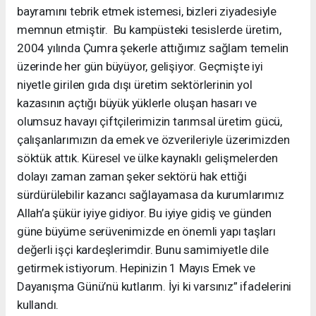
bayramını tebrik etmek istemesi, bizleri ziyadesiyle
memnun etmiştir. Bu kampüsteki tesislerde üretim,
2004 yılında Çumra şekerle attığımız sağlam temelin
üzerinde her gün büyüyor, gelişiyor. Geçmişte iyi
niyetle girilen gıda dışı üretim sektörlerinin yol
kazasının açtığı büyük yüklerle oluşan hasarı ve
olumsuz havayı çiftçilerimizin tarımsal üretim gücü,
çalışanlarımızın da emek ve özverileriyle üzerimizden
söktük attık. Küresel ve ülke kaynaklı gelişmelerden
dolayı zaman zaman şeker sektörü hak ettiği
sürdürülebilir kazancı sağlayamasa da kurumlarımız
Allah’a şükür iyiye gidiyor. Bu iyiye gidiş ve günden
güne büyüme serüvenimizde en önemli yapı taşları
değerli işçi kardeşlerimdir. Bunu samimiyetle dile
getirmek istiyorum. Hepinizin 1 Mayıs Emek ve
Dayanışma Günü’nü kutlarım. İyi ki varsınız” ifadelerini
kullandı.