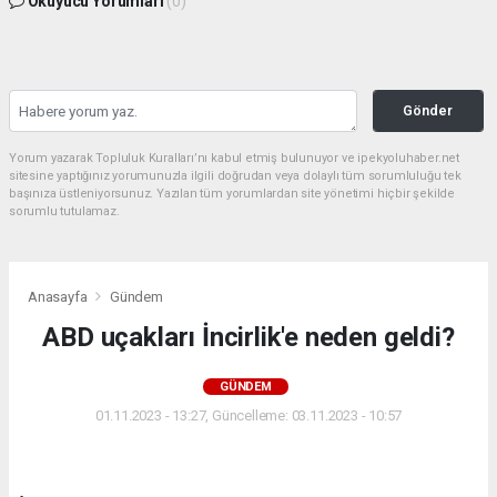
Okuyucu Yorumları
(0)
Gönder
Yorum yazarak Topluluk Kuralları’nı kabul etmiş bulunuyor ve ipekyoluhaber.net
sitesine yaptığınız yorumunuzla ilgili doğrudan veya dolaylı tüm sorumluluğu tek
başınıza üstleniyorsunuz. Yazılan tüm yorumlardan site yönetimi hiçbir şekilde
sorumlu tutulamaz.
Anasayfa
Gündem
ABD uçakları İncirlik'e neden geldi?
GÜNDEM
01.11.2023 - 13:27, Güncelleme: 03.11.2023 - 10:57