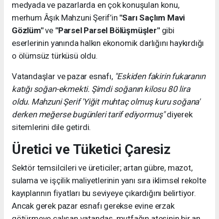
medyada ve pazarlarda en çok konuşulan konu,
merhum Âşık Mahzuni Şerif’in
"Sarı Saçlım Mavi
Gözlüm"
ve
"Parsel Parsel Bölüşmüşler"
gibi
eserlerinin yanında halkın ekonomik darlığını haykırdığı
o ölümsüz türküsü oldu.
Vatandaşlar ve pazar esnafı,
"Eskiden fakirin fukaranın
katığı soğan-ekmekti. Şimdi soğanın kilosu 80 lira
oldu. Mahzuni Şerif 'Yiğit muhtaç olmuş kuru soğana'
derken meğerse bugünleri tarif ediyormuş"
diyerek
sitemlerini dile getirdi.
Üretici ve Tüketici Çaresiz
Sektör temsilcileri ve üreticiler; artan gübre, mazot,
sulama ve işçilik maliyetlerinin yanı sıra iklimsel rekolte
kayıplarının fiyatları bu seviyeye çıkardığını belirtiyor.
Ancak gerek pazar esnafı gerekse evine erzak
götürmeye çalışan vatandaş, mutfağın ateşinin bir an