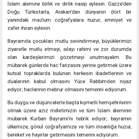
İslam alemine birlik ve dirlik nasip eylesin. Gazze’den
Doğu Türkistan’a, Arakan’dan dünyanın dört bir
yanındaki mazlum coğrafyalara huzur, emniyet ve
zafer ihsan eylesin.
Bayramda çocukları mutlu sevindirmeyi, büyüklerimizi
ziyaretle mutlu etmeyi, sılayı rahimi ve zor durumda
olan kardeşlerimizi gözetmeyi unutmayalım. Bu
mübarek günlerde hac farizasını yerine getirmek üzere
kutsal topraklarda bulunan herkesin ibadetlerinin ve
dualarının kabul olmasını Yüce Rabbimden niyaz
ediyor; haclarının mebrur olmasını temenni ediyorum.
Bu duygu ve düşüncelerle başta kıymetli hemşehrilerim
olmak üzere aziz milletimizin ve tüm İslam âleminin
mübarek Kurban Bayramı’nı tebrik ediyor; bayramın
ülkemize, gönül coğrafyamıza ve tüm insanlığa huzur,
bereket ve hayırlar getirmesini temenni ediyorum.