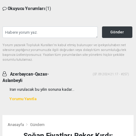
Okuyucu Yorumları
(1)
Gönder
Yorum yazarak Topluluk Kuralları’nı kabul etmiş bulunuyor ve ipekyoluhaber.net
sitesine yaptığınız yorumunuzla ilgili doğrudan veya dolaylı tüm sorumluluğu tek
başınıza üstleniyorsunuz. Yazılan tüm yorumlardan site yönetimi hiçbir şekilde
sorumlu tutulamaz.
Azerbaycan-Qazax-
(07.09.2024 21:17 - #257)
Aslanbeyli
Iran vurulacak bu yilin sonuna kadar...
Yorumu Yanıtla
Anasayfa
Gündem
Soğan Fiyatları Rekor Kırdı: