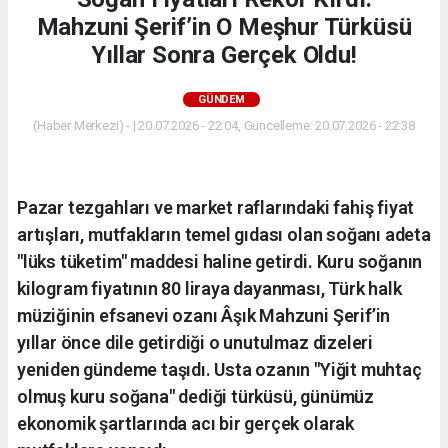
Mahzuni Şerif’in O Meşhur Türküsü
Yıllar Sonra Gerçek Oldu!
GÜNDEM
(Haber Merkezi) - | 20.07.2026 - 22:04, Güncelleme: 20.07.2026 - 22:38
Pazar tezgahları ve market raflarındaki fahiş fiyat
artışları, mutfakların temel gıdası olan soğanı adeta
"lüks tüketim" maddesi haline getirdi. Kuru soğanın
kilogram fiyatının 80 liraya dayanması, Türk halk
müziğinin efsanevi ozanı Âşık Mahzuni Şerif’in
yıllar önce dile getirdiği o unutulmaz dizeleri
yeniden gündeme taşıdı. Usta ozanın "Yiğit muhtaç
olmuş kuru soğana" dediği türküsü, günümüz
ekonomik şartlarında acı bir gerçek olarak