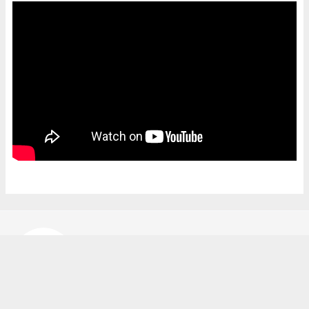
Bekir Karakuş
bekir@ipekyoluhaber.net