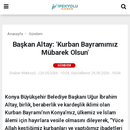
(
(
(
Anasayfa
Gündem
Başkan Altay: 'Kurban Bayramımız
Mübarek Olsun'
GÜNDEM
(Haber Merkezi) - | 26.05.2026 - 10:04, Güncelleme: 26.05.2026 - 10:04
Konya Büyükşehir Belediye Başkanı Uğur İbrahim
Altay, birlik, beraberlik ve kardeşlik iklimi olan
Kurban Bayramı’nın Konya’mız, ülkemiz ve İslam
âlemi için hayırlara vesile olmasını dileyerek, “Yüce
Allah kestiğimiz kurbanları ve yaptığımız ibadetleri