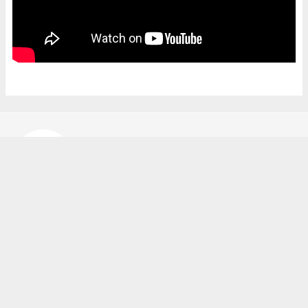
Bekir Karakuş
bekir@ipekyoluhaber.net
Okuyucu Yorumları
(0)
Gönder