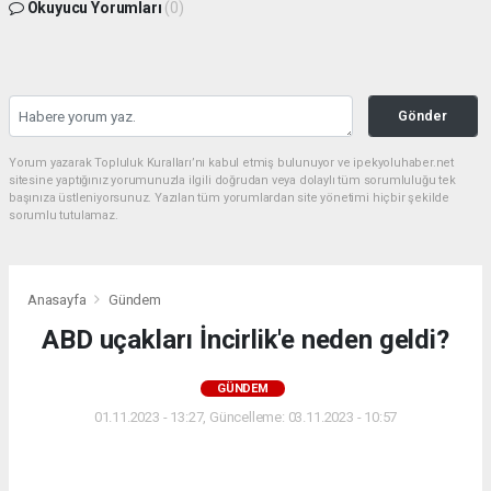
Okuyucu Yorumları
(0)
Gönder
Yorum yazarak Topluluk Kuralları’nı kabul etmiş bulunuyor ve ipekyoluhaber.net
sitesine yaptığınız yorumunuzla ilgili doğrudan veya dolaylı tüm sorumluluğu tek
başınıza üstleniyorsunuz. Yazılan tüm yorumlardan site yönetimi hiçbir şekilde
sorumlu tutulamaz.
Anasayfa
Gündem
ABD uçakları İncirlik'e neden geldi?
GÜNDEM
01.11.2023 - 13:27, Güncelleme: 03.11.2023 - 10:57