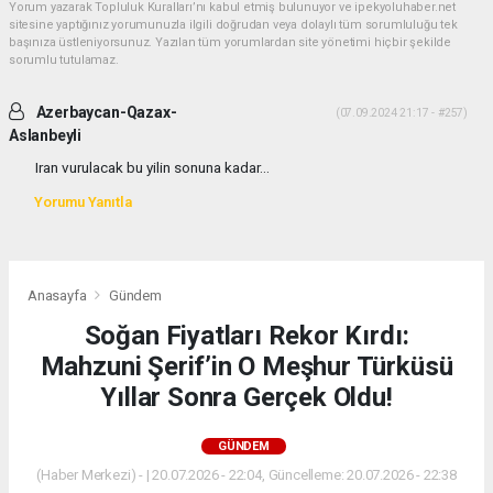
Yorum yazarak Topluluk Kuralları’nı kabul etmiş bulunuyor ve ipekyoluhaber.net
sitesine yaptığınız yorumunuzla ilgili doğrudan veya dolaylı tüm sorumluluğu tek
başınıza üstleniyorsunuz. Yazılan tüm yorumlardan site yönetimi hiçbir şekilde
sorumlu tutulamaz.
Azerbaycan-Qazax-
(07.09.2024 21:17 - #257)
Aslanbeyli
Iran vurulacak bu yilin sonuna kadar...
Yorumu Yanıtla
Anasayfa
Gündem
Soğan Fiyatları Rekor Kırdı:
Mahzuni Şerif’in O Meşhur Türküsü
Yıllar Sonra Gerçek Oldu!
GÜNDEM
(Haber Merkezi) - | 20.07.2026 - 22:04, Güncelleme: 20.07.2026 - 22:38