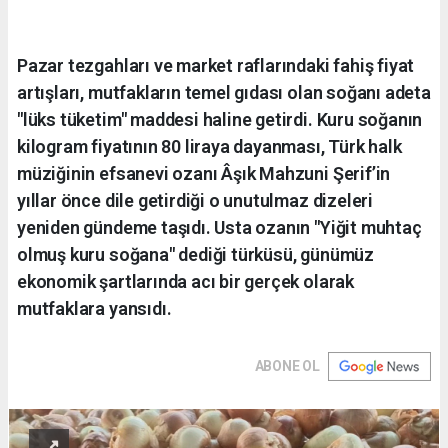
Pazar tezgahları ve market raflarındaki fahiş fiyat
artışları, mutfakların temel gıdası olan soğanı adeta
"lüks tüketim" maddesi haline getirdi. Kuru soğanın
kilogram fiyatının 80 liraya dayanması, Türk halk
müziğinin efsanevi ozanı Âşık Mahzuni Şerif’in
yıllar önce dile getirdiği o unutulmaz dizeleri
yeniden gündeme taşıdı. Usta ozanın "Yiğit muhtaç
olmuş kuru soğana" dediği türküsü, günümüz
ekonomik şartlarında acı bir gerçek olarak
mutfaklara yansıdı.
ABONE OL