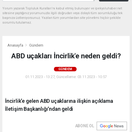
Yorum yazarak Topluluk Kuralları’nı kabul etmiş bulunuyor ve ipekyoluhaber.net
sitesine yaptığınız yorumunuzla ilgili doğrudan veya dolaylı tüm sorumluluğu tek
başınıza üstleniyorsunuz. Yazılan tüm yorumlardan site yönetimi hiçbir şekilde
sorumlu tutulamaz.
Anasayfa
Gündem
ABD uçakları İncirlik'e neden geldi?
GÜNDEM
01.11.2023 - 13:27, Güncelleme: 03.11.2023 - 10:57
İncirlik’e gelen ABD uçaklarına ilişkin açıklama
İletişim Başkanlığı'ndan geldi
ABONE OL