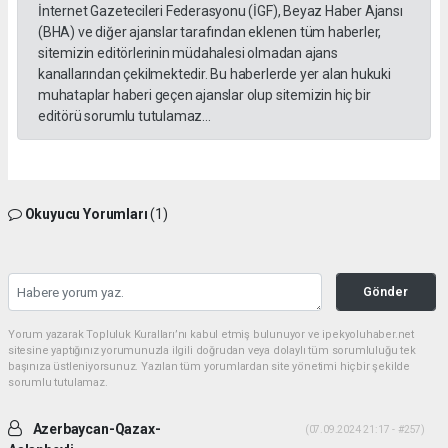
İnternet Gazetecileri Federasyonu (İGF), Beyaz Haber Ajansı
(BHA) ve diğer ajanslar tarafından eklenen tüm haberler,
sitemizin editörlerinin müdahalesi olmadan ajans
kanallarından çekilmektedir. Bu haberlerde yer alan hukuki
muhataplar haberi geçen ajanslar olup sitemizin hiç bir
editörü sorumlu tutulamaz...
Okuyucu Yorumları
(1)
Gönder
Yorum yazarak Topluluk Kuralları’nı kabul etmiş bulunuyor ve ipekyoluhaber.net
sitesine yaptığınız yorumunuzla ilgili doğrudan veya dolaylı tüm sorumluluğu tek
başınıza üstleniyorsunuz. Yazılan tüm yorumlardan site yönetimi hiçbir şekilde
sorumlu tutulamaz.
Azerbaycan-Qazax-
(07.09.2024 21:17 - #257)