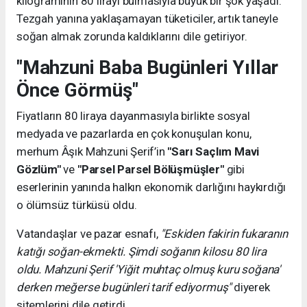
kilogramının 80 lirayı bulmasıyla büyük bir şok yaşadı.
Tezgah yanına yaklaşamayan tüketiciler, artık taneyle
soğan almak zorunda kaldıklarını dile getiriyor.
"Mahzuni Baba Bugünleri Yıllar
Önce Görmüş"
Fiyatların 80 liraya dayanmasıyla birlikte sosyal
medyada ve pazarlarda en çok konuşulan konu,
merhum Âşık Mahzuni Şerif’in
"Sarı Saçlım Mavi
Gözlüm"
ve
"Parsel Parsel Bölüşmüşler"
gibi
eserlerinin yanında halkın ekonomik darlığını haykırdığı
o ölümsüz türküsü oldu.
Vatandaşlar ve pazar esnafı,
"Eskiden fakirin fukaranın
katığı soğan-ekmekti. Şimdi soğanın kilosu 80 lira
oldu. Mahzuni Şerif 'Yiğit muhtaç olmuş kuru soğana'
derken meğerse bugünleri tarif ediyormuş"
diyerek
sitemlerini dile getirdi.