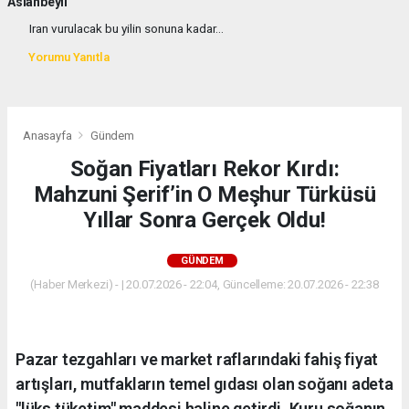
Aslanbeyli
Iran vurulacak bu yilin sonuna kadar...
Yorumu Yanıtla
Anasayfa
Gündem
Soğan Fiyatları Rekor Kırdı:
Mahzuni Şerif’in O Meşhur Türküsü
Yıllar Sonra Gerçek Oldu!
GÜNDEM
(Haber Merkezi) - | 20.07.2026 - 22:04, Güncelleme: 20.07.2026 - 22:38
Pazar tezgahları ve market raflarındaki fahiş fiyat
artışları, mutfakların temel gıdası olan soğanı adeta
"lüks tüketim" maddesi haline getirdi. Kuru soğanın