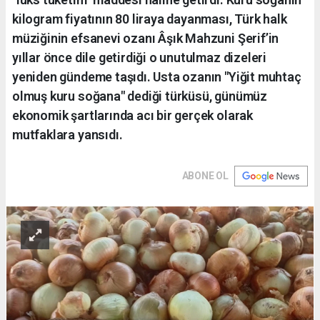
kilogram fiyatının 80 liraya dayanması, Türk halk
müziğinin efsanevi ozanı Âşık Mahzuni Şerif’in
yıllar önce dile getirdiği o unutulmaz dizeleri
yeniden gündeme taşıdı. Usta ozanın "Yiğit muhtaç
olmuş kuru soğana" dediği türküsü, günümüz
ekonomik şartlarında acı bir gerçek olarak
mutfaklara yansıdı.
ABONE OL