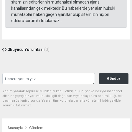
sitemizin editörlerinin müdahalesi olmadan ajans
kanallarından çekilmektedir. Bu haberlerde yer alan hukuki
muhataplar haberi geçen ajanslar olup sitemizin hiç bir
editörü sorumlu tutulamaz...
Okuyucu Yorumları
(0)
Gönder
Yorum yazarak Topluluk Kuralları’nı kabul etmiş bulunuyor ve ipekyoluhaber.net
sitesine yaptığınız yorumunuzla ilgili doğrudan veya dolaylı tüm sorumluluğu tek
başınıza üstleniyorsunuz. Yazılan tüm yorumlardan site yönetimi hiçbir şekilde
sorumlu tutulamaz.
Anasayfa
Gündem