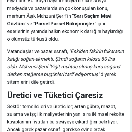
Fiyatların 80 liraya dayanmasıyla birlikte sosyal
medyada ve pazarlarda en çok konuşulan konu,
merhum Âşık Mahzuni Şerif’in
"Sarı Saçlım Mavi
Gözlüm"
ve
"Parsel Parsel Bölüşmüşler"
gibi
eserlerinin yanında halkın ekonomik darlığını haykırdığı
o ölümsüz türküsü oldu.
Vatandaşlar ve pazar esnafı,
"Eskiden fakirin fukaranın
katığı soğan-ekmekti. Şimdi soğanın kilosu 80 lira
oldu. Mahzuni Şerif 'Yiğit muhtaç olmuş kuru soğana'
derken meğerse bugünleri tarif ediyormuş"
diyerek
sitemlerini dile getirdi.
Üretici ve Tüketici Çaresiz
Sektör temsilcileri ve üreticiler; artan gübre, mazot,
sulama ve işçilik maliyetlerinin yanı sıra iklimsel rekolte
kayıplarının fiyatları bu seviyeye çıkardığını belirtiyor.
Ancak gerek pazar esnafı gerekse evine erzak