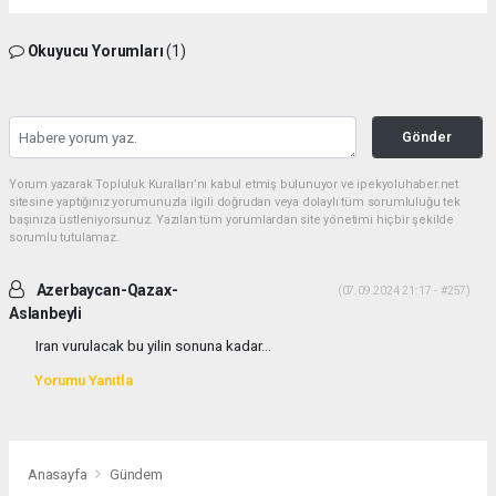
Okuyucu Yorumları
(1)
Gönder
Yorum yazarak Topluluk Kuralları’nı kabul etmiş bulunuyor ve ipekyoluhaber.net
sitesine yaptığınız yorumunuzla ilgili doğrudan veya dolaylı tüm sorumluluğu tek
başınıza üstleniyorsunuz. Yazılan tüm yorumlardan site yönetimi hiçbir şekilde
sorumlu tutulamaz.
Azerbaycan-Qazax-
(07.09.2024 21:17 - #257)
Aslanbeyli
Iran vurulacak bu yilin sonuna kadar...
Yorumu Yanıtla
Anasayfa
Gündem