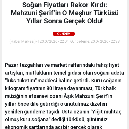
Soğan Fiyatları Rekor Kırdı:
Mahzuni Şerif’in O Meşhur Türküsü
Yıllar Sonra Gerçek Oldu!
GÜNDEM
(Haber Merkezi) - | 20.07.2026 - 22:04, Güncelleme: 20.07.2026 - 22:38
Pazar tezgahları ve market raflarındaki fahiş fiyat
artışları, mutfakların temel gıdası olan soğanı adeta
"lüks tüketim" maddesi haline getirdi. Kuru soğanın
kilogram fiyatının 80 liraya dayanması, Türk halk
müziğinin efsanevi ozanı Âşık Mahzuni Şerif’in
yıllar önce dile getirdiği o unutulmaz dizeleri
yeniden gündeme taşıdı. Usta ozanın "Yiğit muhtaç
olmuş kuru soğana" dediği türküsü, günümüz
ekonomik şartlarında acı bir gerçek olarak