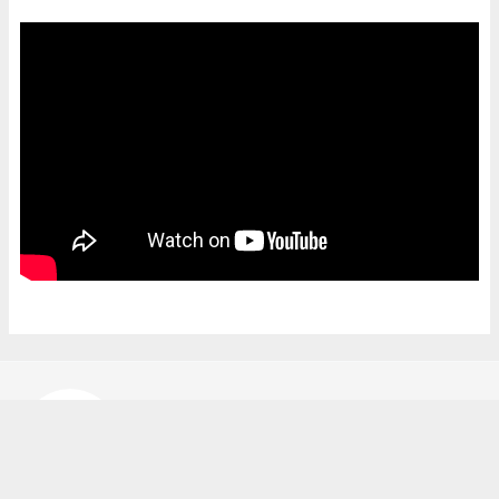
Bekir Karakuş
bekir@ipekyoluhaber.net