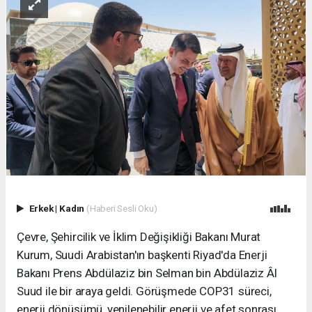
Erkek
|
Kadın
(Haberi Sesli Oku)
Çevre, Şehircilik ve İklim Değişikliği Bakanı Murat
Kurum, Suudi Arabistan'ın başkenti Riyad'da Enerji
Bakanı Prens Abdülaziz bin Selman bin Abdülaziz Âl
Suud ile bir araya geldi. Görüşmede COP31 süreci,
enerji dönüşümü, yenilenebilir enerji ve afet sonrası