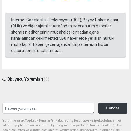
İnternet Gazetecileri Federasyonu (İGF), Beyaz Haber Ajansı
(BHA) ve diğer ajanslar tarafından eklenen tüm haberler,
sitemizin editörlerinin müdahalesi olmadan ajans
kanallarından çekilmektedir. Bu haberlerde yer alan hukuki
muhataplar haberi geçen ajanslar olup sitemizin hiç bir
editörü sorumlu tutulamaz...
Okuyucu Yorumları
(0)
Gönder
Yorum yazarak Topluluk Kuralları’nı kabul etmiş bulunuyor ve ipekyoluhaber.net
sitesine yaptığınız yorumunuzla ilgili doğrudan veya dolaylı tüm sorumluluğu tek
başınıza üstleniyorsunuz. Yazılan tüm yorumlardan site yönetimi hiçbir şekilde