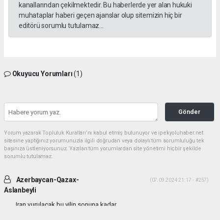
kanallarından çekilmektedir. Bu haberlerde yer alan hukuki
muhataplar haberi geçen ajanslar olup sitemizin hiç bir
editörü sorumlu tutulamaz...
Okuyucu Yorumları
(1)
Gönder
Yorum yazarak Topluluk Kuralları’nı kabul etmiş bulunuyor ve ipekyoluhaber.net
sitesine yaptığınız yorumunuzla ilgili doğrudan veya dolaylı tüm sorumluluğu tek
başınıza üstleniyorsunuz. Yazılan tüm yorumlardan site yönetimi hiçbir şekilde
sorumlu tutulamaz.
Azerbaycan-Qazax-
(07.09.2024 21:17 - #257)
Aslanbeyli
Iran vurulacak bu yilin sonuna kadar...
Yorumu Yanıtla