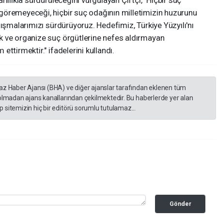
lılıkla sürdürüleceğini vurgulayan Çiftçi, "Hiçbir suç
göremeyeceği, hiçbir suç odağının milletimizin huzurunu
lışmalarımızı sürdürüyoruz. Hedefimiz, Türkiye Yüzyılı'nı
k ve organize suç örgütlerine nefes aldırmayan
ttirmektir." ifadelerini kullandı.
yaz Haber Ajansı (BHA) ve diğer ajanslar tarafından eklenen tüm
 olmadan ajans kanallarından çekilmektedir. Bu haberlerde yer alan
 sitemizin hiç bir editörü sorumlu tutulamaz...
Gönder