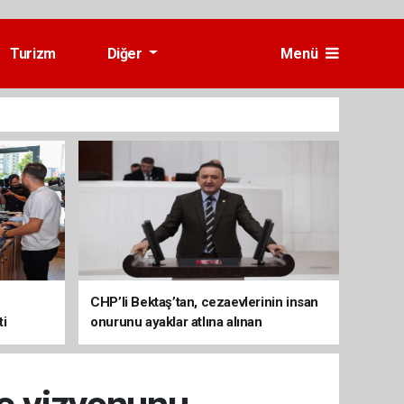
Turizm
Diğer
Menü
CHP’li Bektaş’tan, cezaevlerinin insan
ti
onurunu ayaklar atlına alınan
mekânlara dönüşmesine tepki