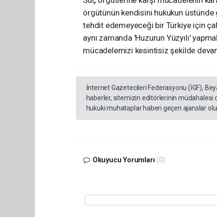
Suç örgütlerine karşı mücadelenin karar
örgütünün kendisini hukukun üstünde 
tehdit edemeyeceği bir Türkiye için ça
aynı zamanda 'Huzurun Yüzyılı' yapma
mücadelemizi kesintisiz şekilde devam e
İnternet Gazetecileri Federasyonu (İGF), Be
haberler, sitemizin editörlerinin müdahalesi
hukuki muhataplar haberi geçen ajanslar olup
Okuyucu Yorumları
(0)