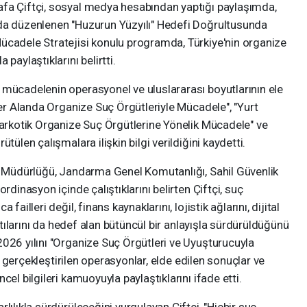
fa Çiftçi, sosyal medya hesabından yaptığı paylaşımda,
nda düzenlenen "Huzurun Yüzyılı" Hedefi Doğrultusunda
ücadele Stratejisi konulu programda, Türkiye'nin organize
paylaştıklarını belirtti.
 mücadelenin operasyonel ve uluslararası boyutlarının ele
iber Alanda Organize Suç Örgütleriyle Mücadele", "Yurt
Narkotik Organize Suç Örgütlerine Yönelik Mücadele" ve
tülen çalışmalara ilişkin bilgi verildiğini kaydetti.
el Müdürlüğü, Jandarma Genel Komutanlığı, Sahil Güvenlik
rdinasyon içinde çalıştıklarını belirten Çiftçi, suç
ailleri değil, finans kaynaklarını, lojistik ağlarını, dijital
antılarını da hedef alan bütüncül bir anlayışla sürdürüldüğünü
026 yılını "Organize Suç Örgütleri ve Uyuşturucuyla
ek, gerçekleştirilen operasyonlar, elde edilen sonuçlar ve
el bilgileri kamuoyuyla paylaştıklarını ifade etti.