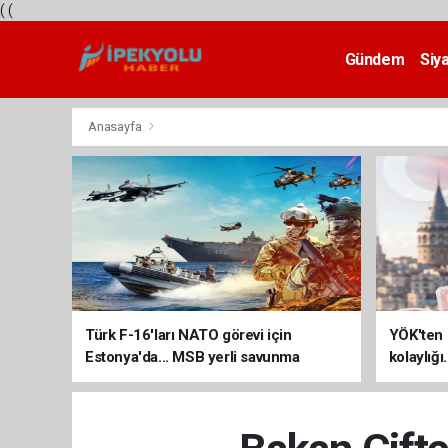
(
(
Gündem
Siy
Teknoloji
Anasayfa
Türk F-16'ları NATO görevi için
YÖK'ten 
Estonya'da... MSB yerli savunma
kolaylığı
sistemleriyle güçleniyor
uzatılab