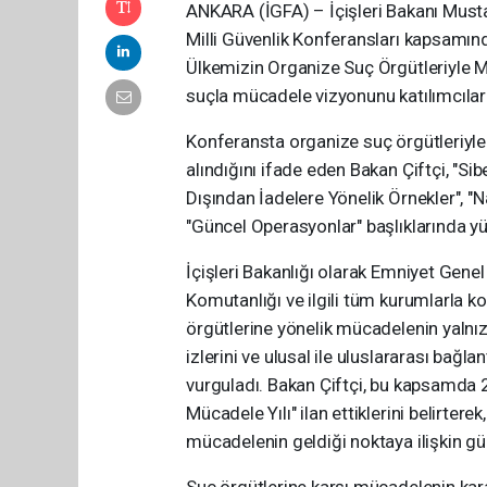
ANKARA (İGFA) – İçişleri Bakanı Musta
Milli Güvenlik Konferansları kapsamı
Ülkemizin Organize Suç Örgütleriyle M
suçla mücadele vizyonunu katılımcılarla 
Konferansta organize suç örgütleriyle
alındığını ifade eden Bakan Çiftçi, "S
Dışından İadelere Yönelik Örnekler", "
"Güncel Operasyonlar" başlıklarında yürü
İçişleri Bakanlığı olarak Emniyet Gen
Komutanlığı ve ilgili tüm kurumlarla koo
örgütlerine yönelik mücadelenin yalnızca f
izlerini ve ulusal ile uluslararası bağl
vurguladı. Bakan Çiftçi, bu kapsamda 2
Mücadele Yılı" ilan ettiklerini belirter
mücadelenin geldiği noktaya ilişkin günc