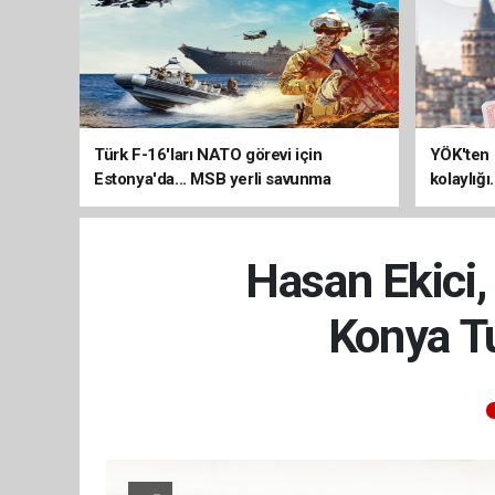
Türk F-16'ları NATO görevi için
YÖK'ten 
Estonya'da... MSB yerli savunma
kolaylığı
sistemleriyle güçleniyor
uzatılab
Hasan Ekici,
Konya T