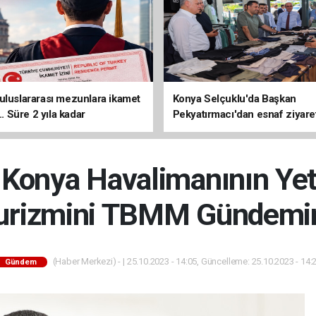
uluslararası mezunlara ikamet
Konya Selçuklu'da Başkan
... Süre 2 yıla kadar
Pekyatırmacı'dan esnaf ziyare
ilecek
 Konya Havalimanının Yete
urizmini TBMM Gündemin
(Haber Merkezi) - | 25.10.2023 - 14:05, Güncelleme: 25.10.2023 - 14:
Gündem