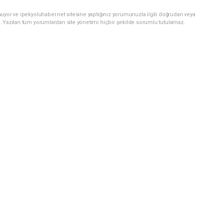
uyor ve ipekyoluhaber.net sitesine yaptığınız yorumunuzla ilgili doğrudan veya
. Yazılan tüm yorumlardan site yönetimi hiçbir şekilde sorumlu tutulamaz.