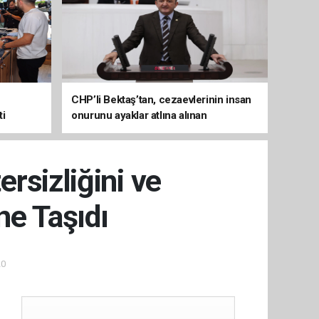
CHP’li Bektaş’tan, cezaevlerinin insan
ti
onurunu ayaklar atlına alınan
mekânlara dönüşmesine tepki
rsizliğini ve
e Taşıdı
20