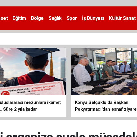
aset
Eğitim
Bölge
Sağlık
Spor
İş Dünyası
Kültür Sanat
uluslararası mezunlara ikamet
Konya Selçuklu'da Başkan
... Süre 2 yıla kadar
Pekyatırmacı'dan esnaf ziyare
ilecek