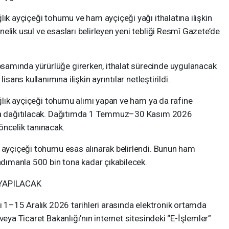
lık ayçiçeği tohumu ve ham ayçiçeği yağı ithalatına ilişkin
elik usul ve esasları belirleyen yeni tebliği Resmî Gazete’de
amında yürürlüğe girerken, ithalat sürecinde uygulanacak
isans kullanımına ilişkin ayrıntılar netleştirildi.
yağlık ayçiçeği tohumu alımı yapan ve ham ya da rafine
ara dağıtılacak. Dağıtımda 1 Temmuz–30 Kasım 2026
öncelik tanınacak.
k ayçiçeği tohumu esas alınarak belirlendi. Bunun ham
andımanla 500 bin tona kadar çıkabilecek.
YAPILACAK
nı 1–15 Aralık 2026 tarihleri arasında elektronik ortamda
veya Ticaret Bakanlığı’nın internet sitesindeki “E-İşlemler”