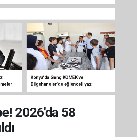
üz
Konya'da Genç KOMEK ve
emeler
Bilgehaneler'de eğlenceli yaz
e! 2026'da 58
ldı