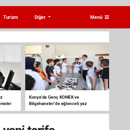
Turizm
Diğer
Menü
üz
Konya'da Genç KOMEK ve
emeler
Bilgehaneler'de eğlenceli yaz