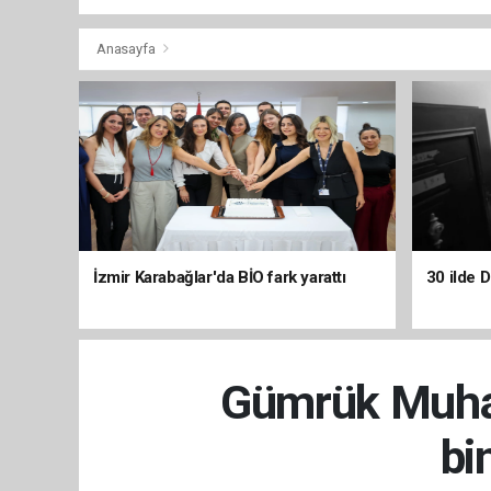
Anasayfa
İzmir Karabağlar'da BİO fark yarattı
30 ilde 
Gümrük Muhaf
bi