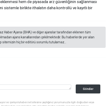
teklenmesi hem de piyasada arz güvenliğinin sağlanması
i sistemle birlikte ithalatın daha kontrollü ve kayıtlı bir
yaz Haber Ajansı (BHA) ve diğer ajanslar tarafından eklenen tüm
 olmadan ajans kanallarından çekilmektedir. Bu haberlerde yer alan
 sitemizin hiç bir editörü sorumlu tutulamaz...
Gönder
uyor ve ipekyoluhaber.net sitesine yaptığınız yorumunuzla ilgili doğrudan veya