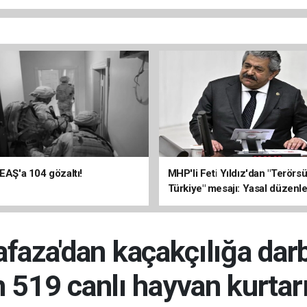
DEAŞ'a 104 gözaltı!
MHP'li Feti Yıldız'dan "Terörs
Türkiye" mesajı: Yasal düzenl
kalıcı sonuç üretecek
aza'dan kaçakçılığa darb
n 519 canlı hayvan kurtarı