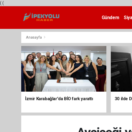
(
(
Gündem
Siy
Teknoloji
Anasayfa
İzmir Karabağlar'da BİO fark yarattı
30 ilde 