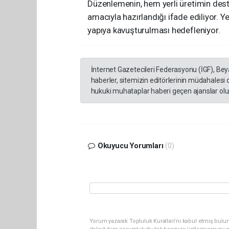
Düzenlemenin, hem yerli üretimin des
amacıyla hazırlandığı ifade ediliyor. Yen
yapıya kavuşturulması hedefleniyor.
İnternet Gazetecileri Federasyonu (İGF), Be
haberler, sitemizin editörlerinin müdahalesi
hukuki muhataplar haberi geçen ajanslar olup
Okuyucu Yorumları
(0)
Yorum yazarak Topluluk Kuralları’nı kabul etmiş bulun