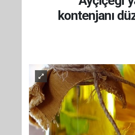
Ayçiçeği y
kontenjanı dü