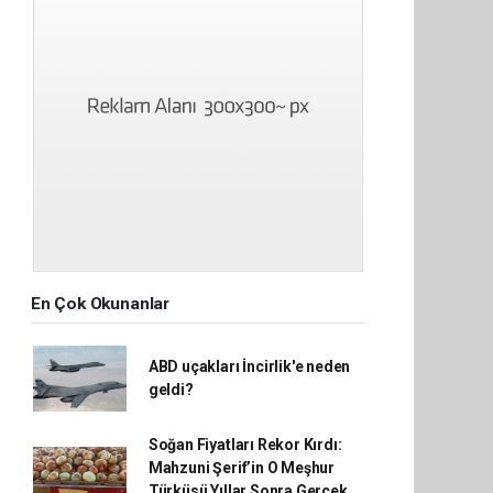
En Çok Okunanlar
ABD uçakları İncirlik'e neden
geldi?
Soğan Fiyatları Rekor Kırdı:
Mahzuni Şerif’in O Meşhur
Türküsü Yıllar Sonra Gerçek