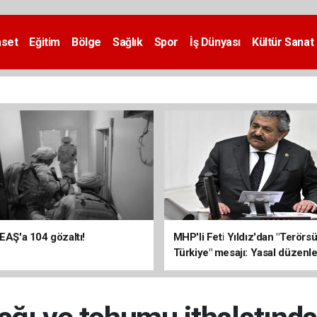
aset
Eğitim
Bölge
Sağlık
Spor
İş Dünyası
Kültür Sanat
DEAŞ'a 104 gözaltı!
MHP'li Feti Yıldız'dan "Terörs
Türkiye" mesajı: Yasal düzenl
kalıcı sonuç üretecek