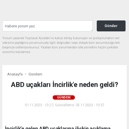
Gönder
Yorum yazarak Topluluk Kuralları’nı kabul etmiş bulunuyor ve ipekyoluhaber.net
sitesine yaptığınız yorumunuzla ilgili doğrudan veya dolaylı tüm sorumluluğu tek
başınıza üstleniyorsunuz. Yazılan tüm yorumlardan site yönetimi hiçbir şekilde
sorumlu tutulamaz.
Anasayfa
Gündem
ABD uçakları İncirlik'e neden geldi?
GÜNDEM
01.11.2023 - 13:27, Güncelleme: 03.11.2023 - 10:57
İncirlik’e gelen ABD uçaklarına ilişkin açıklama