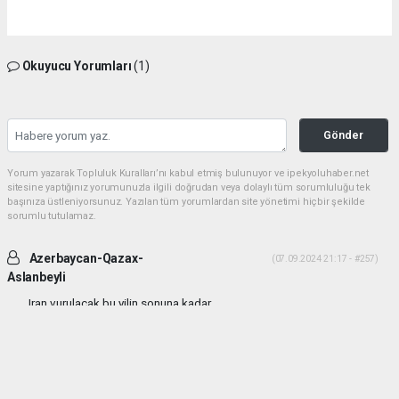
Okuyucu Yorumları
(1)
Gönder
Yorum yazarak Topluluk Kuralları’nı kabul etmiş bulunuyor ve ipekyoluhaber.net
sitesine yaptığınız yorumunuzla ilgili doğrudan veya dolaylı tüm sorumluluğu tek
başınıza üstleniyorsunuz. Yazılan tüm yorumlardan site yönetimi hiçbir şekilde
sorumlu tutulamaz.
Azerbaycan-Qazax-
(07.09.2024 21:17 - #257)
Aslanbeyli
Iran vurulacak bu yilin sonuna kadar...
Yorumu Yanıtla