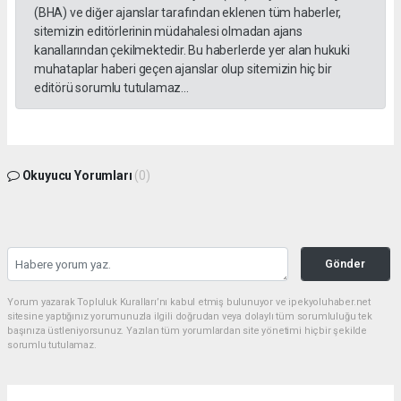
(BHA) ve diğer ajanslar tarafından eklenen tüm haberler,
sitemizin editörlerinin müdahalesi olmadan ajans
kanallarından çekilmektedir. Bu haberlerde yer alan hukuki
muhataplar haberi geçen ajanslar olup sitemizin hiç bir
editörü sorumlu tutulamaz...
Okuyucu Yorumları
(0)
Gönder
Yorum yazarak Topluluk Kuralları’nı kabul etmiş bulunuyor ve ipekyoluhaber.net
sitesine yaptığınız yorumunuzla ilgili doğrudan veya dolaylı tüm sorumluluğu tek
başınıza üstleniyorsunuz. Yazılan tüm yorumlardan site yönetimi hiçbir şekilde
sorumlu tutulamaz.