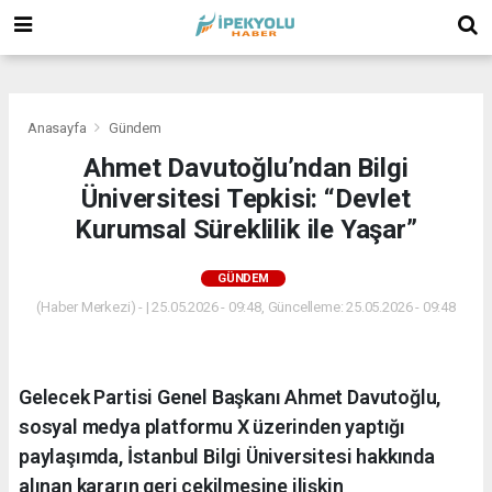
(
(
(
Anasayfa
Gündem
Ahmet Davutoğlu’ndan Bilgi
Üniversitesi Tepkisi: “Devlet
Kurumsal Süreklilik ile Yaşar”
GÜNDEM
(Haber Merkezi) - | 25.05.2026 - 09:48, Güncelleme: 25.05.2026 - 09:48
Gelecek Partisi Genel Başkanı Ahmet Davutoğlu,
sosyal medya platformu X üzerinden yaptığı
paylaşımda, İstanbul Bilgi Üniversitesi hakkında
alınan kararın geri çekilmesine ilişkin