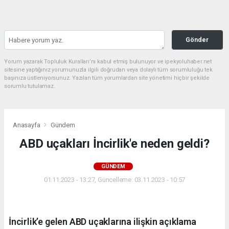
Gönder
Yorum yazarak Topluluk Kuralları’nı kabul etmiş bulunuyor ve ipekyoluhaber.net
sitesine yaptığınız yorumunuzla ilgili doğrudan veya dolaylı tüm sorumluluğu tek
başınıza üstleniyorsunuz. Yazılan tüm yorumlardan site yönetimi hiçbir şekilde
sorumlu tutulamaz.
Anasayfa
Gündem
ABD uçakları İncirlik'e neden geldi?
GÜNDEM
01.11.2023 - 13:27, Güncelleme: 03.11.2023 - 10:57
İncirlik’e gelen ABD uçaklarına ilişkin açıklama