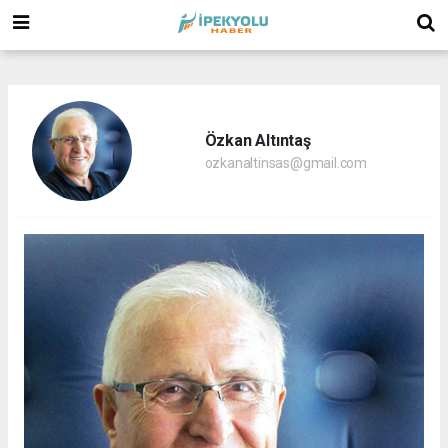
(
(
(
Özkan Altıntaş
ozkanaltinsas@gmail.com