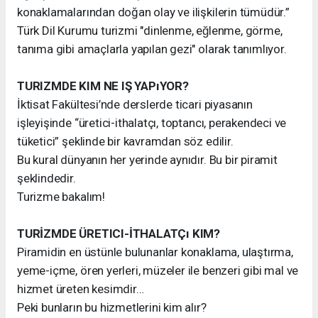
konaklamalarından doğan olay ve ilişkilerin tümüdür.”
Türk Dil Kurumu turizmi "dinlenme, eğlenme, görme,
tanıma gibi amaçlarla yapılan gezi" olarak tanımlıyor.
TURIZMDE KIM NE IŞ YAPıYOR?
İktisat Fakültesi’nde derslerde ticari piyasanın
işleyişinde “üretici-ithalatçı, toptancı, perakendeci ve
tüketici” şeklinde bir kavramdan söz edilir.
Bu kural dünyanın her yerinde aynıdır. Bu bir piramit
şeklindedir.
Turizme bakalım!
TURİZMDE ÜRETICI-İTHALATÇı KIM?
Piramidin en üstünle bulunanlar konaklama, ulaştırma,
yeme-içme, ören yerleri, müzeler ile benzeri gibi mal ve
hizmet üreten kesimdir…
Peki bunların bu hizmetlerini kim alır?