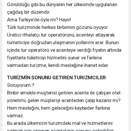
Görüldüğü gibi bu dünyanın her ülkesinde uygulanan
çağdaş bir düzendir.
Ama Türkiye’de öyle mi? Hayır!
Türk turizminde herkes birbirinin gözünü oyuyor.
Üretici-ithalatçı tur operatörünü, acenteyi atlayarak
tümeticiye doğrudan ulaşmanın yollarırnı arar. Bunun
içinde tur operatörü ve acenteye verdiği fiyatın altında
fiyatlarla tüketiciyi hizmetini sunar ve farkına
varmadan turizme, kendi mesleğine ihanet eder.
TURİZMİN SONUNU GETIREN TURIZMCILER
Soruyorum.?
Binbir emekle müşterisi getiren acente ile çalışan otel
yönetimi, gelen müşteriyi acenteden çalıp kazanır mı?
Hem mesleğini, hem geleceğini kaybeder farkına
varmaz.
Bu arada ülkemizin turizmdeki mal ve hizmetlerini
satmak için çırpınan acentelerin sonunu getirdiğini