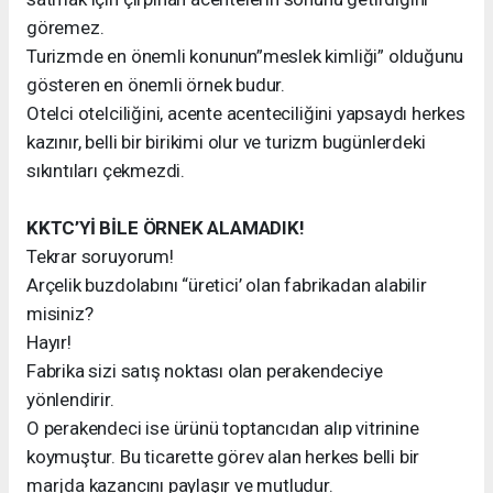
göremez.
Turizmde en önemli konunun”meslek kimliği” olduğunu
gösteren en önemli örnek budur.
Otelci otelciliğini, acente acenteciliğini yapsaydı herkes
kazınır, belli bir birikimi olur ve turizm bugünlerdeki
sıkıntıları çekmezdi.
KKTC’Yİ BİLE ÖRNEK ALAMADIK!
Tekrar soruyorum!
Arçelik buzdolabını “üretici’ olan fabrikadan alabilir
misiniz?
Hayır!
Fabrika sizi satış noktası olan perakendeciye
yönlendirir.
O perakendeci ise ürünü toptancıdan alıp vitrinine
koymuştur. Bu ticarette görev alan herkes belli bir
marjda kazancını paylaşır ve mutludur.