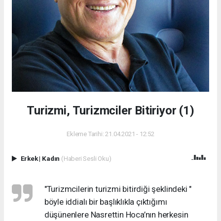
Turizmi, Turizmciler Bitiriyor (1)
Ekleme Tarihi: 21.04.2021 - 12:52
Erkek
|
Kadın
(Haberi Sesli Oku)
"Turizmcilerin turizmi bitirdiği şeklindeki "
böyle iddialı bir başlıklıkla çıktığımı
düşünenlere Nasrettin Hoca’nın herkesin