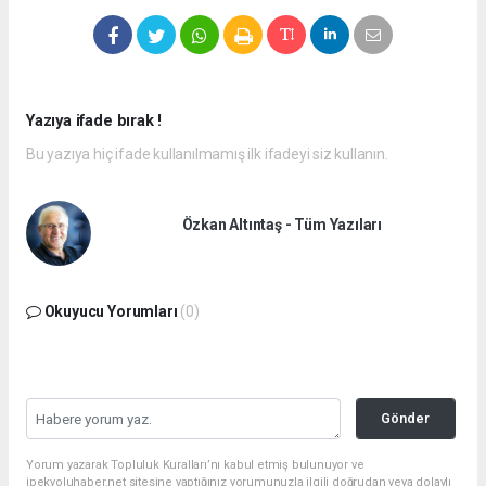
Yazıya ifade bırak !
Bu yazıya hiç ifade kullanılmamış ilk ifadeyi siz kullanın.
Özkan Altıntaş - Tüm Yazıları
Okuyucu Yorumları
(0)
Gönder
Yorum yazarak Topluluk Kuralları’nı kabul etmiş bulunuyor ve
ipekyoluhaber.net sitesine yaptığınız yorumunuzla ilgili doğrudan veya dolaylı