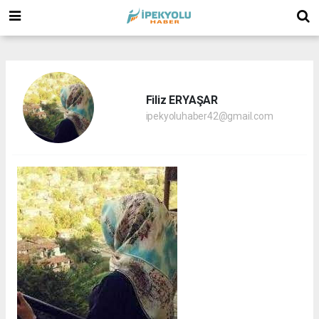
(
(
(
Filiz ERYAŞAR
ipekyoluhaber42@gmail.com