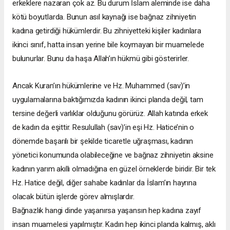
erkeklere nazaran çok az. Bu durum İslam aleminde ise daha
kötü boyutlarda. Bunun asıl kaynağı ise bağnaz zihniyetin
kadına getirdiği hükümlerdir. Bu zihniyetteki kişiler kadınlara
ikinci sınıf, hatta insan yerine bile koymayan bir muamelede
bulunurlar. Bunu da haşa Allah’ın hükmü gibi gösterirler.
Ancak Kuran’ın hükümlerine ve Hz. Muhammed (sav)’in
uygulamalarına baktığımızda kadının ikinci planda değil, tam
tersine değerli varlıklar olduğunu görürüz. Allah katında erkek
de kadın da eşittir. Resulullah (sav)’in eşi Hz. Hatice’nin o
dönemde başarılı bir şekilde ticaretle uğraşması, kadının
yönetici konumunda olabileceğine ve bağnaz zihniyetin aksine
kadının yarım akıllı olmadığına en güzel örneklerde biridir. Bir tek
Hz. Hatice değil, diğer sahabe kadınlar da İslam’ın hayrına
olacak bütün işlerde görev almışlardır.
Bağnazlık hangi dinde yaşanırsa yaşansın hep kadına zayıf
insan muamelesi yapılmıştır. Kadın hep ikinci planda kalmış, aklı