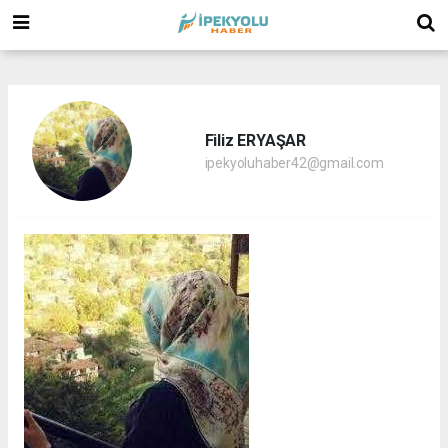
(
(
(
Filiz ERYAŞAR
ipekyoluhaber42@gmail.com