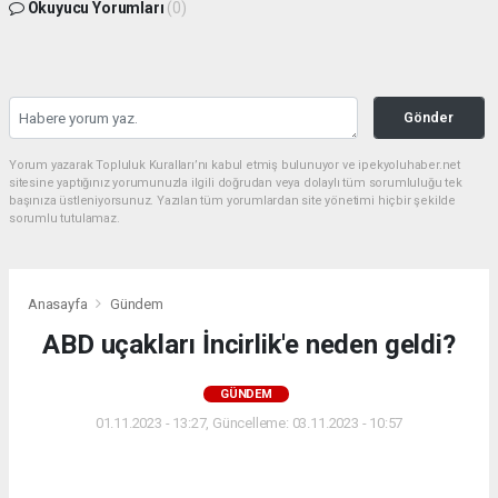
Okuyucu Yorumları
(0)
Gönder
Yorum yazarak Topluluk Kuralları’nı kabul etmiş bulunuyor ve ipekyoluhaber.net
sitesine yaptığınız yorumunuzla ilgili doğrudan veya dolaylı tüm sorumluluğu tek
başınıza üstleniyorsunuz. Yazılan tüm yorumlardan site yönetimi hiçbir şekilde
sorumlu tutulamaz.
Anasayfa
Gündem
ABD uçakları İncirlik'e neden geldi?
GÜNDEM
01.11.2023 - 13:27, Güncelleme: 03.11.2023 - 10:57