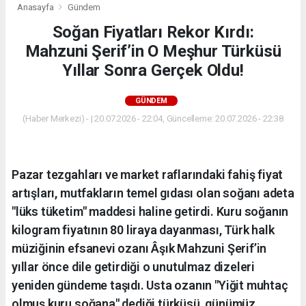
Anasayfa
Gündem
Soğan Fiyatları Rekor Kırdı:
Mahzuni Şerif’in O Meşhur Türküsü
Yıllar Sonra Gerçek Oldu!
GÜNDEM
(Haber Merkezi) - | 20.07.2026 - 22:04, Güncelleme: 20.07.2026 - 22:38
Pazar tezgahları ve market raflarındaki fahiş fiyat
artışları, mutfakların temel gıdası olan soğanı adeta
"lüks tüketim" maddesi haline getirdi. Kuru soğanın
kilogram fiyatının 80 liraya dayanması, Türk halk
müziğinin efsanevi ozanı Âşık Mahzuni Şerif’in
yıllar önce dile getirdiği o unutulmaz dizeleri
yeniden gündeme taşıdı. Usta ozanın "Yiğit muhtaç
olmuş kuru soğana" dediği türküsü, günümüz