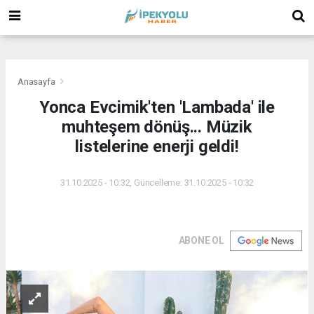
(
(
(
Anasayfa
Yonca Evcimik'ten 'Lambada' ile
muhteşem dönüş... Müzik
listelerine enerji geldi!
31.10.2025 - 10:32, Güncelleme: 31.10.2025 - 10:32
ABONE OL