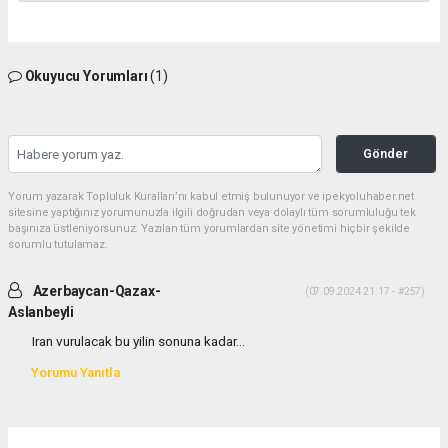
Okuyucu Yorumları
(1)
Gönder
Yorum yazarak Topluluk Kuralları’nı kabul etmiş bulunuyor ve ipekyoluhaber.net
sitesine yaptığınız yorumunuzla ilgili doğrudan veya dolaylı tüm sorumluluğu tek
başınıza üstleniyorsunuz. Yazılan tüm yorumlardan site yönetimi hiçbir şekilde
sorumlu tutulamaz.
Azerbaycan-Qazax-
(07.09.2024 21:17 - #257)
Aslanbeyli
Iran vurulacak bu yilin sonuna kadar...
Yorumu Yanıtla