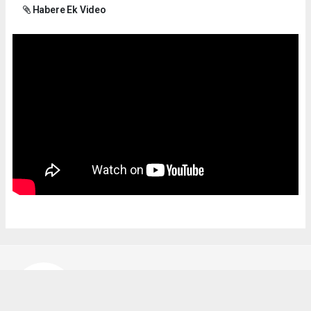
Habere Ek Video
Bekir Karakuş
bekir@ipekyoluhaber.net