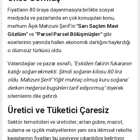
Fiyatların 80 liraya dayanmasıyla birlikte sosyal
medyada ve pazarlarda en çok konuşulan konu,
merhum Âşık Mahzuni Şerif’in
"Sarı Saçlım Mavi
Gözlüm"
ve
"Parsel Parsel Bölüşmüşler"
gibi
eserlerinin yanında halkın ekonomik darlığını haykırdığı
o ölümsüz türküsü oldu.
Vatandaşlar ve pazar esnafı,
"Eskiden fakirin fukaranın
katığı soğan-ekmekti. Şimdi soğanın kilosu 80 lira
oldu. Mahzuni Şerif 'Yiğit muhtaç olmuş kuru soğana'
derken meğerse bugünleri tarif ediyormuş"
diyerek
sitemlerini dile getirdi.
Üretici ve Tüketici Çaresiz
Sektör temsilcileri ve üreticiler; artan gübre, mazot,
sulama ve işçilik maliyetlerinin yanı sıra iklimsel rekolte
kayıplarının fiyatları bu seviyeye çıkardığını belirtiyor.