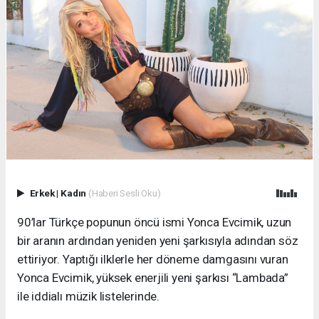
Erkek
|
Kadın
(Haberi Sesli Oku)
90’lar Türkçe popunun öncü ismi Yonca Evcimik, uzun
bir aranın ardından yeniden yeni şarkısıyla adından söz
ettiriyor. Yaptığı ilklerle her döneme damgasını vuran
Yonca Evcimik, yüksek enerjili yeni şarkısı “Lambada”
ile iddialı müzik listelerinde.