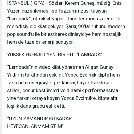
İSTANBUL (İGFA) - Sözleri Kerem Güneş, müziği Enis
Yüzer, düzenlemesi ise Tüzzün imzası taşıyan
“Lambada”, ritmik altyapısı, dans temposu ve enerjik
melodisiyle dikkat çekiyor. Şarkı, 90’lar ruhunu modern
pop sound’u ile birleştirerek dinleyiciye hem nostaljik
hem de taze bir enerji sunuyor.
YÜKSEK ENERJİLİ YENİ BİR HİT: “LAMBADA”
“Lambada”nın video klibi, yönetmen Alişan Günay
Yıldırım tarafından çekildi. Yonca Evcimik klipte hem
tarzı hem enerjisiyle göz kamaştırıyor. Farklı saç
stilleri, cesur kostümleri ve dinamik performansıyla
yine farkını ortaya koyan Yonca Evcimik’e, klipte altı
kişilik dans grubu eşlik etti.
“UZUN ZAMANDIR BU KADAR
HEYECANLANMAMIŞTIM”