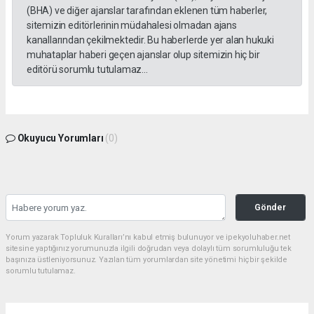
(BHA) ve diğer ajanslar tarafından eklenen tüm haberler,
sitemizin editörlerinin müdahalesi olmadan ajans
kanallarından çekilmektedir. Bu haberlerde yer alan hukuki
muhataplar haberi geçen ajanslar olup sitemizin hiç bir
editörü sorumlu tutulamaz...
Okuyucu Yorumları
(0)
Gönder
Yorum yazarak Topluluk Kuralları’nı kabul etmiş bulunuyor ve ipekyoluhaber.net
sitesine yaptığınız yorumunuzla ilgili doğrudan veya dolaylı tüm sorumluluğu tek
başınıza üstleniyorsunuz. Yazılan tüm yorumlardan site yönetimi hiçbir şekilde
sorumlu tutulamaz.