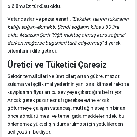
o ölümsüz türküsü oldu.
Vatandaşlar ve pazar esnafı,
"Eskiden fakirin fukaranın
katığı soğan-ekmekti. Şimdi soğanın kilosu 80 lira
oldu. Mahzuni Şerif 'Yiğit muhtaç olmuş kuru soğana'
derken meğerse bugünleri tarif ediyormuş"
diyerek
sitemlerini dile getirdi.
Üretici ve Tüketici Çaresiz
Sektör temsilcileri ve üreticiler; artan gübre, mazot,
sulama ve işçilik maliyetlerinin yanı sıra iklimsel rekolte
kayıplarının fiyatları bu seviyeye çıkardığını belirtiyor.
Ancak gerek pazar esnafı gerekse evine erzak
götürmeye çalışan vatandaş, mutfağın ateşinin bir an
önce söndürülmesi ve temel gıda maddelerindeki bu
önlenemez yükselişin durdurulması için yetkililerden
acil çözüm bekliyor.