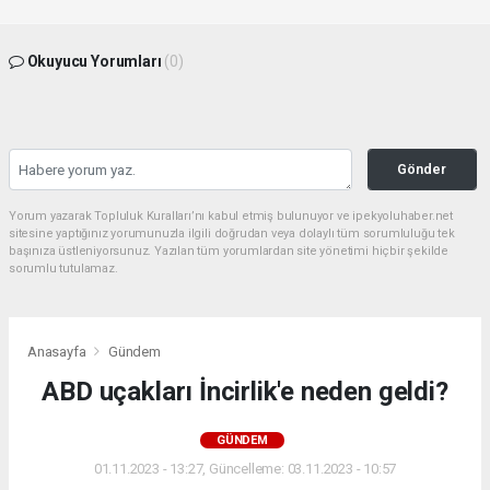
Okuyucu Yorumları
(0)
Gönder
Yorum yazarak Topluluk Kuralları’nı kabul etmiş bulunuyor ve ipekyoluhaber.net
sitesine yaptığınız yorumunuzla ilgili doğrudan veya dolaylı tüm sorumluluğu tek
başınıza üstleniyorsunuz. Yazılan tüm yorumlardan site yönetimi hiçbir şekilde
sorumlu tutulamaz.
Anasayfa
Gündem
ABD uçakları İncirlik'e neden geldi?
GÜNDEM
01.11.2023 - 13:27, Güncelleme: 03.11.2023 - 10:57