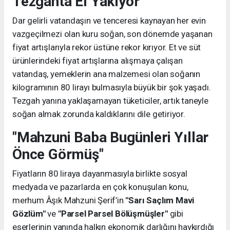
Tezgahta El Yakıyor
Dar gelirli vatandaşın ve tenceresi kaynayan her evin
vazgeçilmezi olan kuru soğan, son dönemde yaşanan
fiyat artışlarıyla rekor üstüne rekor kırıyor. Et ve süt
ürünlerindeki fiyat artışlarına alışmaya çalışan
vatandaş, yemeklerin ana malzemesi olan soğanın
kilogramının 80 lirayı bulmasıyla büyük bir şok yaşadı.
Tezgah yanına yaklaşamayan tüketiciler, artık taneyle
soğan almak zorunda kaldıklarını dile getiriyor.
"Mahzuni Baba Bugünleri Yıllar
Önce Görmüş"
Fiyatların 80 liraya dayanmasıyla birlikte sosyal
medyada ve pazarlarda en çok konuşulan konu,
merhum Âşık Mahzuni Şerif’in
"Sarı Saçlım Mavi
Gözlüm"
ve
"Parsel Parsel Bölüşmüşler"
gibi
eserlerinin yanında halkın ekonomik darlığını haykırdığı