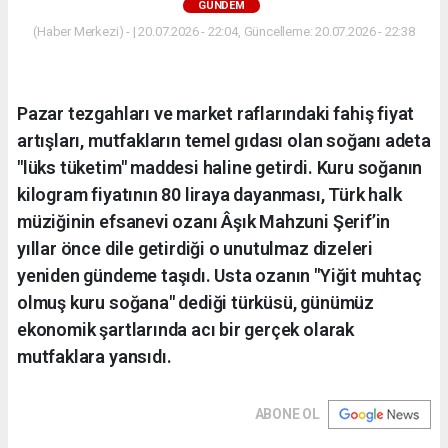
GÜNDEM
(Haber Merkezi) - | 20.07.2026 - 22:04, Güncelleme: 20.07.2026 - 22:38
Pazar tezgahları ve market raflarındaki fahiş fiyat
artışları, mutfakların temel gıdası olan soğanı adeta
"lüks tüketim" maddesi haline getirdi. Kuru soğanın
kilogram fiyatının 80 liraya dayanması, Türk halk
müziğinin efsanevi ozanı Âşık Mahzuni Şerif’in
yıllar önce dile getirdiği o unutulmaz dizeleri
yeniden gündeme taşıdı. Usta ozanın "Yiğit muhtaç
olmuş kuru soğana" dediği türküsü, günümüz
ekonomik şartlarında acı bir gerçek olarak
mutfaklara yansıdı.
ABONE OL