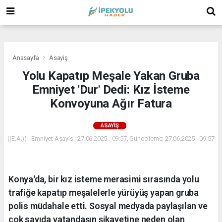
(
(
(
Anasayfa
Asayiş
Yolu Kapatıp Meşale Yakan Gruba
Emniyet 'Dur' Dedi: Kız İsteme
Konvoyuna Ağır Fatura
ASAYIŞ
((E.A.)) - Emniyet Asayiş | 27.06.2025 - 09:57, Güncelleme: 27.06.2025 - 09:57
Konya'da, bir kız isteme merasimi sırasında yolu
trafiğe kapatıp meşalelerle yürüyüş yapan gruba
polis müdahale etti. Sosyal medyada paylaşılan ve
çok sayıda vatandaşın şikayetine neden olan