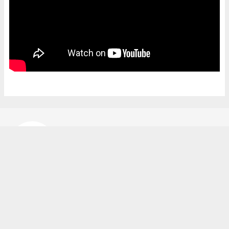
Bekir Karakuş
bekir@ipekyoluhaber.net
Okuyucu Yorumları
(0)