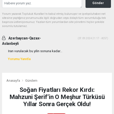
Gönder
Yorum yazarak Topluluk Kuralları’nı kabul etmiş bulunuyor ve ipekyoluhaber.net
sitesine yaptığınız yorumunuzla ilgili doğrudan veya dolaylı tüm sorumluluğu tek
başınıza üstleniyorsunuz. Yazılan tüm yorumlardan site yönetimi hiçbir şekilde
sorumlu tutulamaz.
Azerbaycan-Qazax-
(07.09.2024 21:17 - #257)
Aslanbeyli
Iran vurulacak bu yilin sonuna kadar...
Yorumu Yanıtla
Anasayfa
Gündem
Soğan Fiyatları Rekor Kırdı:
Mahzuni Şerif’in O Meşhur Türküsü
Yıllar Sonra Gerçek Oldu!