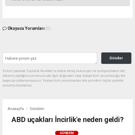
Okuyucu Yorumları
(0)
Gönder
Yorum yazarak Topluluk Kuralları’nı kabul etmiş bulunuyor ve ipekyoluhaber.net
sitesine yaptığınız yorumunuzla ilgili doğrudan veya dolaylı tüm sorumluluğu tek
başınıza üstleniyorsunuz. Yazılan tüm yorumlardan site yönetimi hiçbir şekilde
sorumlu tutulamaz.
Anasayfa
Gündem
ABD uçakları İncirlik'e neden geldi?
GÜNDEM