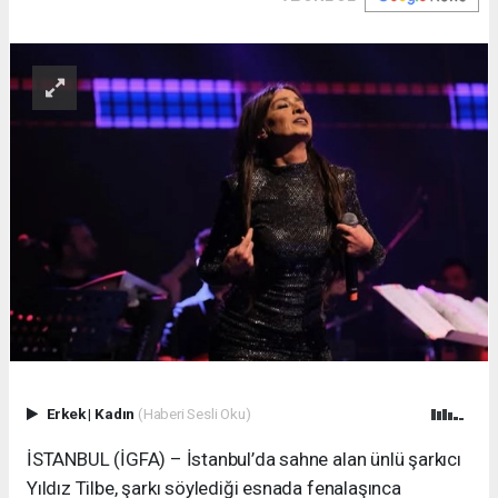
Erkek
|
Kadın
(Haberi Sesli Oku)
İSTANBUL (İGFA) – İstanbul’da sahne alan ünlü şarkıcı
Yıldız Tilbe, şarkı söylediği esnada fenalaşınca