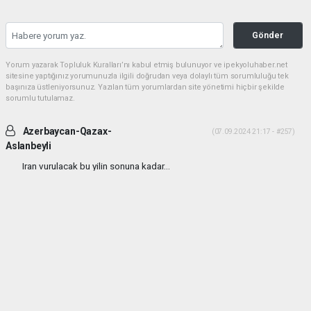
Gönder
Yorum yazarak Topluluk Kuralları’nı kabul etmiş bulunuyor ve ipekyoluhaber.net
sitesine yaptığınız yorumunuzla ilgili doğrudan veya dolaylı tüm sorumluluğu tek
başınıza üstleniyorsunuz. Yazılan tüm yorumlardan site yönetimi hiçbir şekilde
sorumlu tutulamaz.
Azerbaycan-Qazax-
(07.09.2024 21:17 - #257)
Aslanbeyli
Iran vurulacak bu yilin sonuna kadar...
Yorumu Yanıtla
haber paketi
haber scripti
haber yazılımı
Tüm hakları saklı tutulmaktadır.Copyright 2026©
Haber Yazılımı:
Web Aksiyon ®