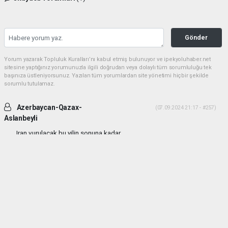
Gönder
Yorum yazarak Topluluk Kuralları’nı kabul etmiş bulunuyor ve ipekyoluhaber.net
sitesine yaptığınız yorumunuzla ilgili doğrudan veya dolaylı tüm sorumluluğu tek
başınıza üstleniyorsunuz. Yazılan tüm yorumlardan site yönetimi hiçbir şekilde
sorumlu tutulamaz.
Azerbaycan-Qazax-
(07.09.2024 21:17 - #257)
Aslanbeyli
Iran vurulacak bu yilin sonuna kadar...
Yorumu Yanıtla
haber paketi
haber scripti
haber yazılımı
Tüm hakları saklı tutulmaktadır.Copyright 2026©