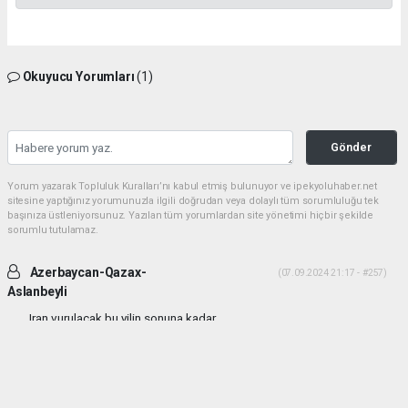
Okuyucu Yorumları
(1)
Gönder
Yorum yazarak Topluluk Kuralları’nı kabul etmiş bulunuyor ve ipekyoluhaber.net
sitesine yaptığınız yorumunuzla ilgili doğrudan veya dolaylı tüm sorumluluğu tek
başınıza üstleniyorsunuz. Yazılan tüm yorumlardan site yönetimi hiçbir şekilde
sorumlu tutulamaz.
Azerbaycan-Qazax-
(07.09.2024 21:17 - #257)
Aslanbeyli
Iran vurulacak bu yilin sonuna kadar...
Yorumu Yanıtla