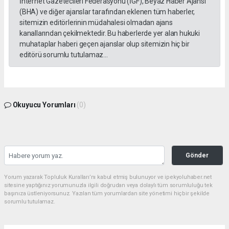
İnternet Gazetecileri Federasyonu (İGF), Beyaz Haber Ajansı
(BHA) ve diğer ajanslar tarafından eklenen tüm haberler,
sitemizin editörlerinin müdahalesi olmadan ajans
kanallarından çekilmektedir. Bu haberlerde yer alan hukuki
muhataplar haberi geçen ajanslar olup sitemizin hiç bir
editörü sorumlu tutulamaz...
Okuyucu Yorumları
(0)
Gönder
Yorum yazarak Topluluk Kuralları’nı kabul etmiş bulunuyor ve ipekyoluhaber.net
sitesine yaptığınız yorumunuzla ilgili doğrudan veya dolaylı tüm sorumluluğu tek
başınıza üstleniyorsunuz. Yazılan tüm yorumlardan site yönetimi hiçbir şekilde
sorumlu tutulamaz.