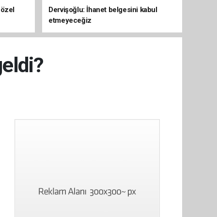
 özel
Dervişoğlu: İhanet belgesini kabul
etmeyeceğiz
geldi?