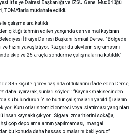
iyesi İtfaiye Dairesi Başkanlığı ve İZSU Genel Müdürlüğü
leri, TOMA'larla müdahale edildi.
lle çalışmalara katıldı
den çıktığı tahmin edilen yangında can ve mal kaybının
elediyesi İtfaiye Dairesi Başkanı İsmiail Derse, “Bölgede
 ve hızını yavaşlatıyor. Rüzgar da alevlerin sıçramasını
rinde ekip ve 25 araçla söndürme çalışmalarına katıldık”
de 385 kişi ile görev başında olduklarını ifade eden Derse,
kez daha uyararak, şunları söyledi: “Kaynak makinesinden
zda su bulundurun. Yine bu tür çalışmaların yapıldığı alanın
iyor. Kuru otların temizlenmesi veya ıslatılması yangınları
ü insan kaynaklı çıkıyor. Sigara izmaritlerini sokağa,
ahşi çöp depolamalarının yapılmaması, mangal
zdan bu konuda daha hassas olmalarını bekliyoruz”