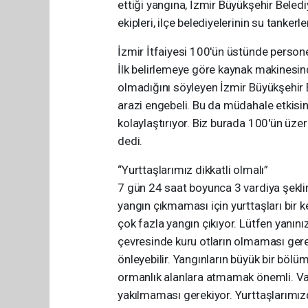
ettiği yangına, İzmir Büyükşehir Beled
ekipleri, ilçe belediyelerinin su tanker
İzmir İtfaiyesi 100'ün üstünde persone
İlk belirlemeye göre kaynak makinesin
olmadığını söyleyen İzmir Büyükşehir B
arazi engebeli. Bu da müdahale etkisini
kolaylaştırıyor. Biz burada 100'ün üze
dedi.
“Yurttaşlarımız dikkatli olmalı”
7 gün 24 saat boyunca 3 vardiya şeklin
yangın çıkmaması için yurttaşları bir 
çok fazla yangın çıkıyor. Lütfen yanını
çevresinde kuru otların olmaması gerek
önleyebilir. Yangınların büyük bir bölüm
ormanlık alanlara atmamak önemli. V
yakılmaması gerekiyor. Yurttaşlarımı