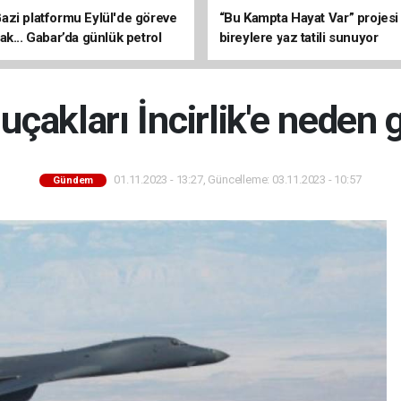
zi platformu Eylül'de göreve
“Bu Kampta Hayat Var” projesi
ak... Gabar’da günlük petrol
bireylere yaz tatili sunuyor
3 bin 200 varile ulaştı
çakları İncirlik'e neden 
01.11.2023 - 13:27, Güncelleme: 03.11.2023 - 10:57
Gündem