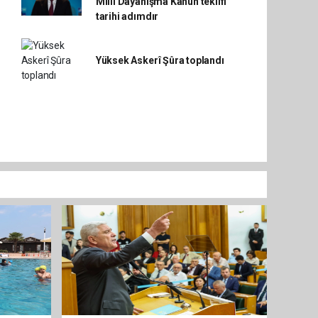
Millî Dayanışma Kanun teklifi
tarihi adımdır
Yüksek Askerî Şûra toplandı