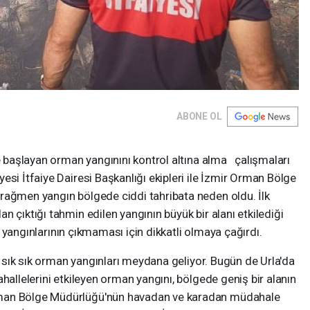
ABONE OL
de başlayan orman yangınını kontrol altına alma çalışmaları
esi İtfaiye Dairesi Başkanlığı ekipleri ile İzmir Orman Bölge
rağmen yangın bölgede ciddi tahribata neden oldu. İlk
 çıktığı tahmin edilen yangının büyük bir alanı etkilediği
man yangınlarının çıkmaması için dikkatli olmaya çağırdı.
le sık sık orman yangınları meydana geliyor. Bugün de Urla'da
hallelerini etkileyen orman yangını, bölgede geniş bir alanın
rman Bölge Müdürlüğü'nün havadan ve karadan müdahale