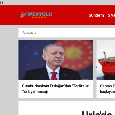
(
(
Gündem
Siy
Teknoloji
Anasayfa
Cumhurbaşkanı Erdoğan’dan 'Terörsüz
Osman Ga
Türkiye' mesajı
başlayac
üretimi 8