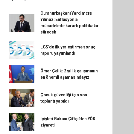
Cumhurbaşkanı Yardımcısı
Yılmaz: Enflasyonla
mücadelede kararlı politikalar
sürecek
LGS'de ilk yerleştirme sonuç
raporu yayımlandı
Ömer Çelik: 2 yıllık çalışmanın
en önemli aşamasındayız
Çocuk güvenliği için son
toplantı yapıldı
İçişleri Bakanı Çiftçi'den YÖK
ziyareti