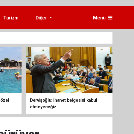
Turizm
Diğer
Menü
 özel
Dervişoğlu: İhanet belgesini kabul
etmeyeceğiz