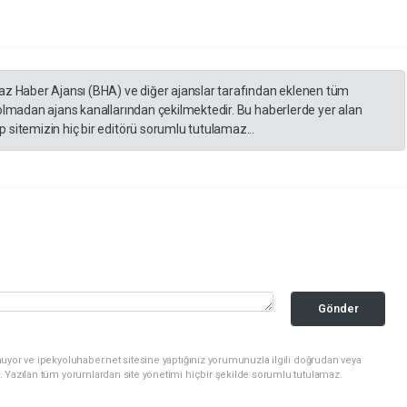
yaz Haber Ajansı (BHA) ve diğer ajanslar tarafından eklenen tüm
 olmadan ajans kanallarından çekilmektedir. Bu haberlerde yer alan
 sitemizin hiç bir editörü sorumlu tutulamaz...
Gönder
uyor ve ipekyoluhaber.net sitesine yaptığınız yorumunuzla ilgili doğrudan veya
. Yazılan tüm yorumlardan site yönetimi hiçbir şekilde sorumlu tutulamaz.