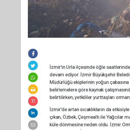
İzmir'in Urla ilçesinde öğle saatlerin
devam ediyor. İzmir Büyükşehir Belediy
Müdürlüğü ekiplerinin yoğun çabasına 
belirlemelere göre kaynak çalışmasından
belirtilirken, yetkililer yurttaşları or
İzmir'de artan sıcaklıkların da etkisiy
çıkan, Özbek, Çeşmealtı ile Yağcılar ma
küle dönmesine neden oldu. İzmir O