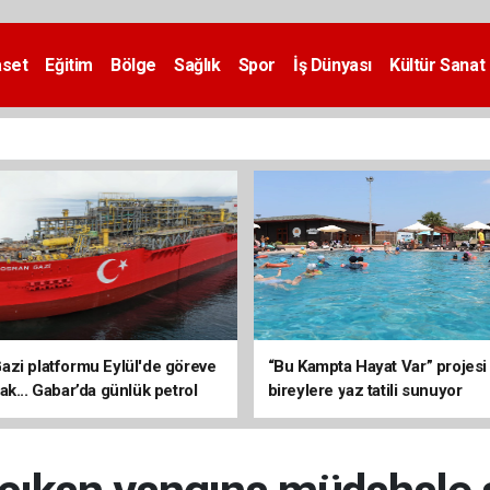
aset
Eğitim
Bölge
Sağlık
Spor
İş Dünyası
Kültür Sanat
zi platformu Eylül'de göreve
“Bu Kampta Hayat Var” projesi
ak... Gabar’da günlük petrol
bireylere yaz tatili sunuyor
3 bin 200 varile ulaştı