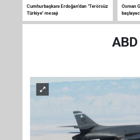
Cumhurbaşkanı Erdoğan’dan 'Terörsüz
Osman Ga
Türkiye' mesajı
başlayac
üretimi 8
ABD u