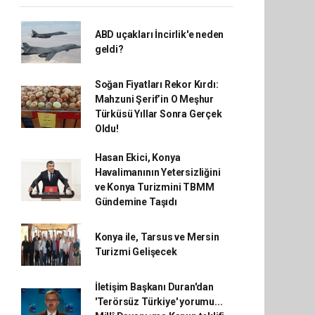
ABD uçakları İncirlik'e neden
geldi?
Soğan Fiyatları Rekor Kırdı:
Mahzuni Şerif’in O Meşhur
Türküsü Yıllar Sonra Gerçek
Oldu!
Hasan Ekici, Konya
Havalimanının Yetersizliğini
ve Konya Turizmini TBMM
Gündemine Taşıdı
Konya ile, Tarsus ve Mersin
Turizmi Gelişecek
İletişim Başkanı Duran'dan
'Terörsüz Türkiye' yorumu...