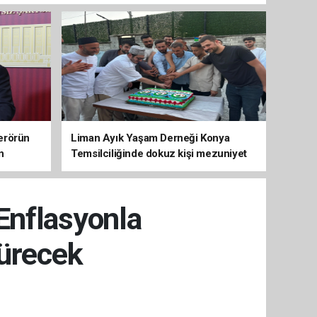
erörün
Liman Ayık Yaşam Derneği Konya
n
Temsilciliğinde dokuz kişi mezuniyet
sevinci yaşadı
Enflasyonla
sürecek