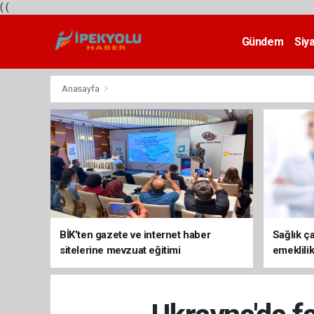
(
(
Gündem
Siy
Teknoloji
Anasayfa
BİK’ten gazete ve internet haber
Sağlık ça
sitelerine mevzuat eğitimi
emeklili