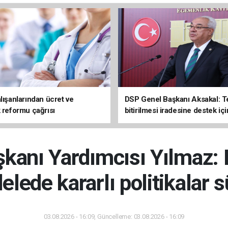
lışanlarından ücret ve
DSP Genel Başkanı Aksakal: T
k reformu çağrısı
bitirilmesi iradesine destek içi
imzalayacağım
anı Yardımcısı Yılmaz: 
lede kararlı politikalar 
03.08.2026 - 16:09, Güncelleme: 03.08.2026 - 16:09