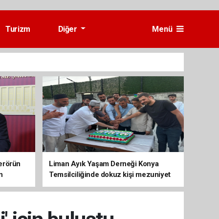
Turizm
Diğer
Menü
erörün
Liman Ayık Yaşam Derneği Konya
n
Temsilciliğinde dokuz kişi mezuniyet
sevinci yaşadı