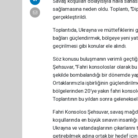
Savaş koşulları dolayısıyla hava sahasın
sağlamasına neden oldu. Toplantı, "D
gerçekleştirildi.
Toplantıda, Ukrayna ve müttefiklerini g
bağları güçlendirmek, bölgeye yeni yat
geçirilmesi gibi konular ele alındı.
Söz konusu buluşmanın verimli geçtiğ
Şehsuvar, "Fahri konsoloslar olarak bu y
şekilde bombalandığı bir dönemde yap
Ortaklarımızla işbirliğinin güçlendiril
bölgelerinden 20’ye yakın fahri konso
Toplantının bu yıldan sonra geleneksell
Fahri Konsolos Şehsuvar, savaş mağdurl
koşullarında en büyük sınavın insanlığ
Ukrayna ve vatandaşlarının çıkarların
getirebilmek adına ortak bir hedef için