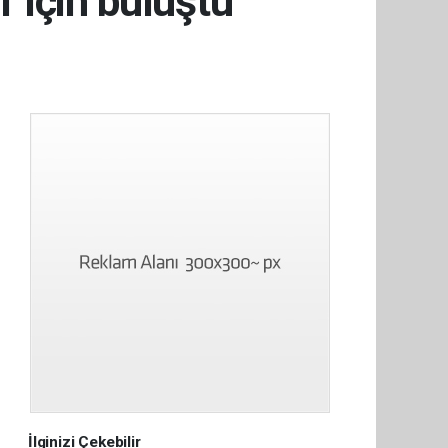
' için buluştu
İlginizi Çekebilir