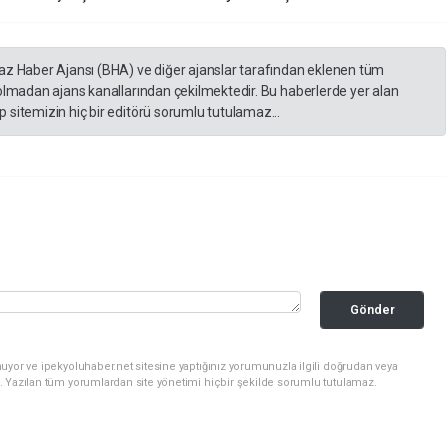
yaz Haber Ajansı (BHA) ve diğer ajanslar tarafından eklenen tüm
 olmadan ajans kanallarından çekilmektedir. Bu haberlerde yer alan
 sitemizin hiç bir editörü sorumlu tutulamaz...
Gönder
uyor ve ipekyoluhaber.net sitesine yaptığınız yorumunuzla ilgili doğrudan veya
. Yazılan tüm yorumlardan site yönetimi hiçbir şekilde sorumlu tutulamaz.