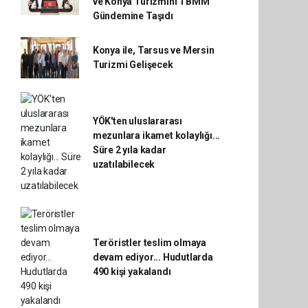
ve Konya Turizmini TBMM
Gündemine Taşıdı
Konya ile, Tarsus ve Mersin
Turizmi Gelişecek
YÖK'ten uluslararası
mezunlara ikamet kolaylığı...
Süre 2 yıla kadar
uzatılabilecek
Teröristler teslim olmaya
devam ediyor... Hudutlarda
490 kişi yakalandı