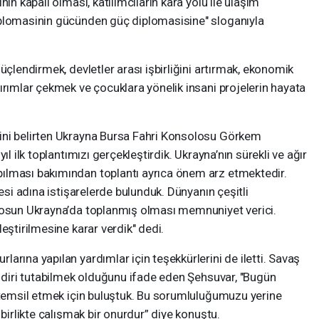
ın kapalı olması, katılımcıların kara yolu ile ulaşım
iplomasinin gücünden güç diplomasisine" sloganıyla
üçlendirmek, devletler arası işbirliğini artırmak, ekonomik
ırımlar çekmek ve çocuklara yönelik insani projelerin hayata
ini belirten Ukrayna Bursa Fahri Konsolosu Görkem
ıl ilk toplantımızı gerçekleştirdik. Ukrayna’nın sürekli ve ağır
ılması bakımından toplantı ayrıca önem arz etmektedir.
mesi adına istişarelerde bulunduk. Dünyanın çeşitli
losun Ukrayna’da toplanmış olması memnuniyet verici.
eştirilmesine karar verdik" dedi.
arına yapılan yardımlar için teşekkürlerini de iletti. Savaş
ı diri tutabilmek olduğunu ifade eden Şehsuvar, "Bugün
ı temsil etmek için buluştuk. Bu sorumluluğumuzu yerine
 birlikte çalışmak bir onurdur” diye konuştu.