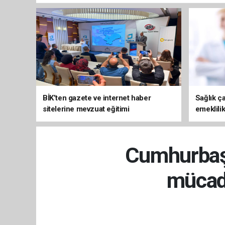
BİK’ten gazete ve internet haber
Sağlık ça
sitelerine mevzuat eğitimi
emeklili
Cumhurbaşk
mücade