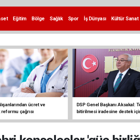
aset
Eğitim
Bölge
Sağlık
Spor
İş Dünyası
Kültür Sanat
lışanlarından ücret ve
DSP Genel Başkanı Aksakal: T
k reformu çağrısı
bitirilmesi iradesine destek içi
imzalayacağım