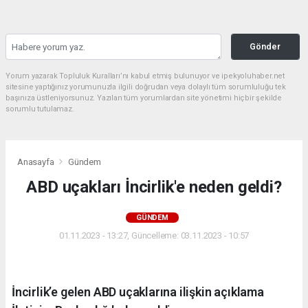
Gönder
Yorum yazarak Topluluk Kuralları’nı kabul etmiş bulunuyor ve ipekyoluhaber.net
sitesine yaptığınız yorumunuzla ilgili doğrudan veya dolaylı tüm sorumluluğu tek
başınıza üstleniyorsunuz. Yazılan tüm yorumlardan site yönetimi hiçbir şekilde
sorumlu tutulamaz.
Anasayfa
Gündem
ABD uçakları İncirlik'e neden geldi?
GÜNDEM
01.11.2023 - 13:27, Güncelleme: 03.11.2023 - 10:57
İncirlik’e gelen ABD uçaklarına ilişkin açıklama