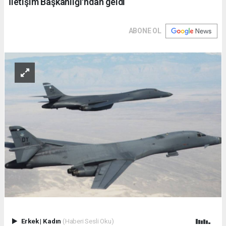
İletişim Başkanlığı'ndan geldi
ABONE OL
Erkek
|
Kadın
(Haberi Sesli Oku)