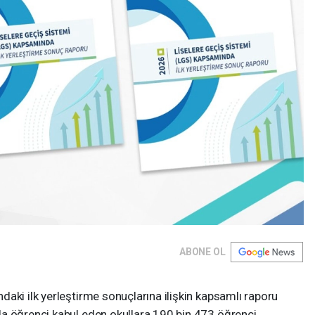
ABONE OL
aki ilk yerleştirme sonuçlarına ilişkin kapsamlı raporu
a öğrenci kabul eden okullara 190 bin 473 öğrenci