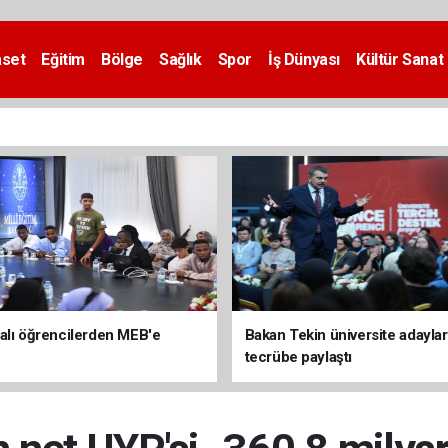
aset
Eğitim
Bölge
Sağlık
Spor
İş Dünyası
Kültür Sanat
alı öğrencilerden MEB'e
Bakan Tekin üniversite adaylar
tecrübe paylaştı