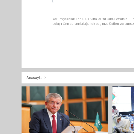
Yorum yazarak Topluluk Kuralları’nı kabul etmiş bulun
dolaylı tüm sorumluluğu tek başınıza üstleniyorsunuz
Anasayfa