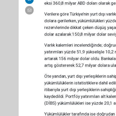
eksi 360,8 milyar ABD doları olarak ge
Verilere göre Türkiye’nin yurt dışı varl
dolara gerilerken, yükümlülükleri yüzd
rezervlerinde dikkat çeken düşüş yaşan
dolar azalarak 150,8 milyar dolar seviy
Varlık kalemleri incelendiğinde; doğrud
yatırımları yüzde 51,9 yükselişle 10,2 m
artarak 156 milyar dolar oldu. Bankala
artış göstererek 52,7 milyar dolara ula
Öte yandan, yurt dışı yerleşiklerin sah
yükümlülüklerin istatistiklere dahil ed
itibarıyla yurt dışı yerleşiklerin sahip
kaydedildi. Portföy yatırımları alt ka
(DİBS) yükümlülükleri ise yüzde 20,1 az
Yükümlülükler tarafında ise doğrudan 