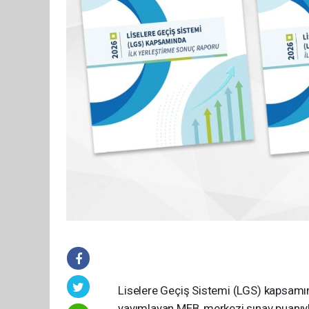
Liselere Geçiş Sistemi (LGS) kapsamınd
yayımlayan MEB, merkezi sınav puanıyl