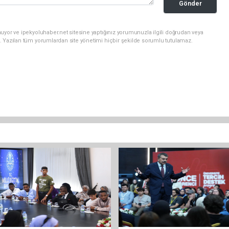
Gönder
uyor ve ipekyoluhaber.net sitesine yaptığınız yorumunuzla ilgili doğrudan veya
. Yazılan tüm yorumlardan site yönetimi hiçbir şekilde sorumlu tutulamaz.