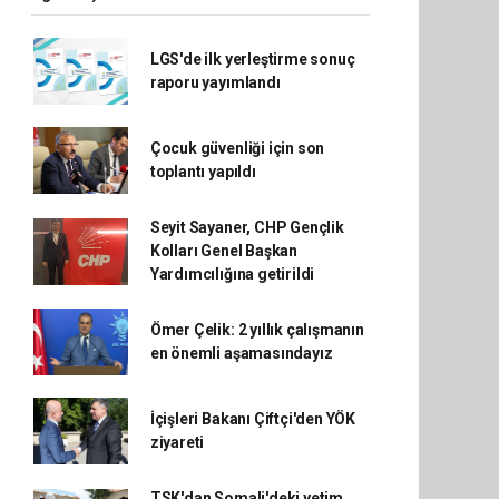
LGS'de ilk yerleştirme sonuç
raporu yayımlandı
Çocuk güvenliği için son
toplantı yapıldı
Seyit Sayaner, CHP Gençlik
Kolları Genel Başkan
Yardımcılığına getirildi
Ömer Çelik: 2 yıllık çalışmanın
en önemli aşamasındayız
İçişleri Bakanı Çiftçi'den YÖK
ziyareti
TSK'dan Somali'deki yetim