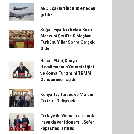
ABD uçakları İncirlik'e neden
geldi?
Soğan Fiyatları Rekor Kırdı:
Mahzuni Şerif’in O Meşhur
Türküsü Yıllar Sonra Gerçek
Oldu!
Hasan Ekici, Konya
Havalimanının Yetersizliğini
ve Konya Turizmini TBMM
Gündemine Taşıdı
Konya ile, Tarsus ve Mersin
Turizmi Gelişecek
Türkiye ile Vietnam arasında
'hava'da yeni dönem... Sefer
kapasitesi artırıldı