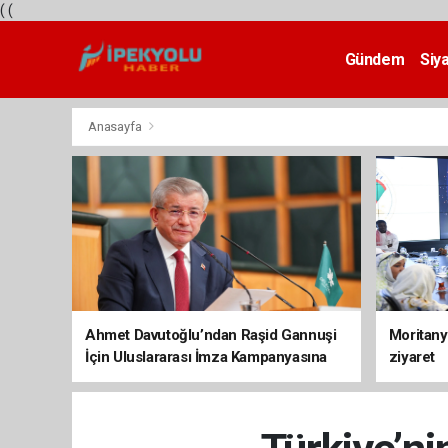
(
(
Gündem
Siy
Teknoloji
Anasayfa
Ahmet Davutoğlu’ndan Raşid Gannuşi
Moritany
İçin Uluslararası İmza Kampanyasına
ziyaret
Destek