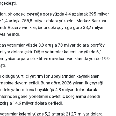
rçekleşti.
ıkları, bir önceki çeyreğe göre yüzde 4,4 azalarak 395 milyar
e 1,4 artışla 755,8 milyar dolara yükseldi. Merkez Bankası
dı. Rezerv varlıklar, bir önceki çeyreğe göre 33,2 milyar
esine indi.
an yatırımlar yüzde 3,8 artışla 78 milyar dolara, portföy
ilyar dolara çıktı. Diğer yatırımlar kalemi ise yüzde 6,1
rın yabancı para efektif ve mevduat varlıkları da yüzde 19,9
ştı.
ip olduğu yurt içi yatırım fonu paylarından kaynaklanan
ilmesine devam edildi. Buna göre, 2026 yılının ilk çeyreği
liğindeki yatırım fonu büyüklüğü 4,8 milyar dolar olarak
lemlerinden genel yönetimin devlet iç borçlanma senedi
alışla 14,6 milyar dolara geriledi.
yatırımlar kalemi yüzde 5,2 artarak 212,7 milyar dolara