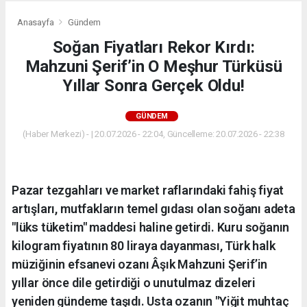
Anasayfa
Gündem
Soğan Fiyatları Rekor Kırdı:
Mahzuni Şerif’in O Meşhur Türküsü
Yıllar Sonra Gerçek Oldu!
GÜNDEM
(Haber Merkezi) - | 20.07.2026 - 22:04, Güncelleme: 20.07.2026 - 22:38
Pazar tezgahları ve market raflarındaki fahiş fiyat
artışları, mutfakların temel gıdası olan soğanı adeta
"lüks tüketim" maddesi haline getirdi. Kuru soğanın
kilogram fiyatının 80 liraya dayanması, Türk halk
müziğinin efsanevi ozanı Âşık Mahzuni Şerif’in
yıllar önce dile getirdiği o unutulmaz dizeleri
yeniden gündeme taşıdı. Usta ozanın "Yiğit muhtaç