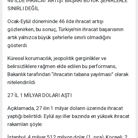
46 İLDE İHRACAT ARTIŞI: BAŞARI BÜYÜK ŞEHİRLERLE
SINIRLI DEĞİL
Ocak-Eylül döneminde 46 ilde ihracat artışı
gözlenirken, bu sonuç, Türkiye’nin ihracat başarısının
artık yalnızca büyük şehirlerle sınırlı olmadığını
gösterdi.
Küresel korumacılık, jeopolitik gerginlikler ve
belirsizliklere rağmen elde edilen bu performans,
Bakanlık tarafından “ihracatın tabana yayılması” olarak
nitelendirildi.
27 İL 1 MİLYAR DOLARI AŞTI
Açıklamada, 27 ilin 1 milyar doların üzerinde ihracat
yaptığı belirtildi. Eylül ayı iller bazında en yüksek ihracat
rakamları şöyle:
İstanbul: 4 milyar 512 milyon dolar (1. sıra), Kocaeli: 2