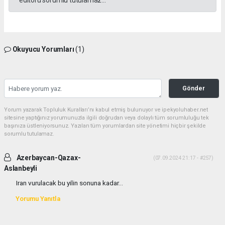
editörü sorumlu tutulamaz...
Okuyucu Yorumları
(1)
Gönder
Yorum yazarak Topluluk Kuralları’nı kabul etmiş bulunuyor ve ipekyoluhaber.net
sitesine yaptığınız yorumunuzla ilgili doğrudan veya dolaylı tüm sorumluluğu tek
başınıza üstleniyorsunuz. Yazılan tüm yorumlardan site yönetimi hiçbir şekilde
sorumlu tutulamaz.
Azerbaycan-Qazax-
(07.09.2024 21:17 - #257)
Aslanbeyli
Iran vurulacak bu yilin sonuna kadar...
Yorumu Yanıtla