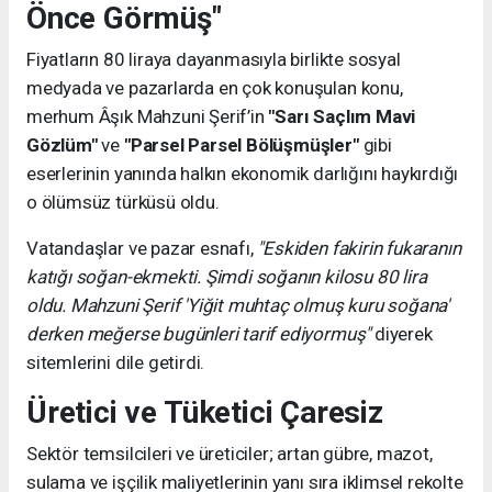
Önce Görmüş"
Fiyatların 80 liraya dayanmasıyla birlikte sosyal
medyada ve pazarlarda en çok konuşulan konu,
merhum Âşık Mahzuni Şerif’in
"Sarı Saçlım Mavi
Gözlüm"
ve
"Parsel Parsel Bölüşmüşler"
gibi
eserlerinin yanında halkın ekonomik darlığını haykırdığı
o ölümsüz türküsü oldu.
Vatandaşlar ve pazar esnafı,
"Eskiden fakirin fukaranın
katığı soğan-ekmekti. Şimdi soğanın kilosu 80 lira
oldu. Mahzuni Şerif 'Yiğit muhtaç olmuş kuru soğana'
derken meğerse bugünleri tarif ediyormuş"
diyerek
sitemlerini dile getirdi.
Üretici ve Tüketici Çaresiz
Sektör temsilcileri ve üreticiler; artan gübre, mazot,
sulama ve işçilik maliyetlerinin yanı sıra iklimsel rekolte