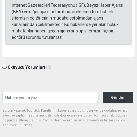
İnternet Gazetecileri Federasyonu (İGF), Beyaz Haber Ajansı
(BHA) ve diğer ajanslar tarafından eklenen tüm haberler,
sitemizin editörlerinin müdahalesi olmadan ajans
kanallarından çekilmektedir. Bu haberlerde yer alan hukuki
muhataplar haberi geçen ajanslar olup sitemizin hiç bir
editörü sorumlu tutulamaz...
Okuyucu Yorumları
(0)
Gönder
Yorum yazarak Topluluk Kuralları’nı kabul etmiş bulunuyor ve ipekyoluhaber.net
sitesine yaptığınız yorumunuzla ilgili doğrudan veya dolaylı tüm sorumluluğu tek
başınıza üstleniyorsunuz. Yazılan tüm yorumlardan site yönetimi hiçbir şekilde
sorumlu tutulamaz.