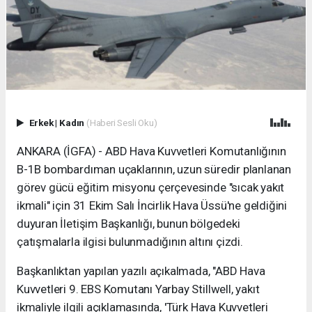
Erkek
|
Kadın
(Haberi Sesli Oku)
ANKARA (İGFA) - ABD Hava Kuvvetleri Komutanlığının
B-1B bombardıman uçaklarının, uzun süredir planlanan
görev gücü eğitim misyonu çerçevesinde "sıcak yakıt
ikmali" için 31 Ekim Salı İncirlik Hava Üssü'ne geldiğini
duyuran İletişim Başkanlığı, bunun bölgedeki
çatışmalarla ilgisi bulunmadığının altını çizdi.
Başkanlıktan yapılan yazılı açıkalmada, "ABD Hava
Kuvvetleri 9. EBS Komutanı Yarbay Stillwell, yakıt
ikmaliyle ilgili açıklamasında, 'Türk Hava Kuvvetleri