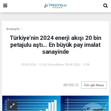
(
(
(
Anasayfa
Türkiye’nin 2024 enerji akışı 20 bin
petajulu aştı... En büyük pay imalat
sanayinde
09.06.2026 - 15:56, Güncelleme: 09.06.2026 - 15:56
ABONE OL