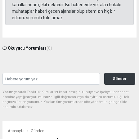
kanallarından çekilmektedir. Bu haberlerde yer alan hukuki
muhataplar haberi geçen ajanslar olup sitemizin hiç bir
editörü sorumlu tutulamaz...
Okuyucu Yorumları
(0)
Gönder
Yorum yazarak Topluluk Kuralları’nı kabul etmiş bulunuyor ve ipekyoluhaber.net
sitesine yaptığınız yorumunuzla ilgili doğrudan veya dolaylı tüm sorumluluğu tek
başınıza üstleniyorsunuz. Yazılan tüm yorumlardan site yönetimi hiçbir şekilde
sorumlu tutulamaz.
Anasayfa
Gündem