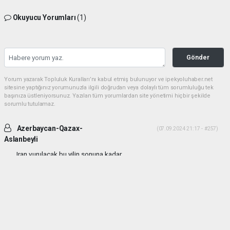
Okuyucu Yorumları
(1)
Gönder
Yorum yazarak Topluluk Kuralları’nı kabul etmiş bulunuyor ve ipekyoluhaber.net
sitesine yaptığınız yorumunuzla ilgili doğrudan veya dolaylı tüm sorumluluğu tek
başınıza üstleniyorsunuz. Yazılan tüm yorumlardan site yönetimi hiçbir şekilde
sorumlu tutulamaz.
Azerbaycan-Qazax-
(07.09.2024 21:17 - #257)
Aslanbeyli
Iran vurulacak bu yilin sonuna kadar...
Yorumu Yanıtla