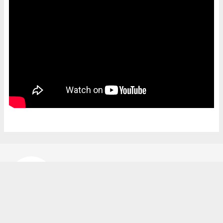
Bekir Karakuş
bekir@ipekyoluhaber.net