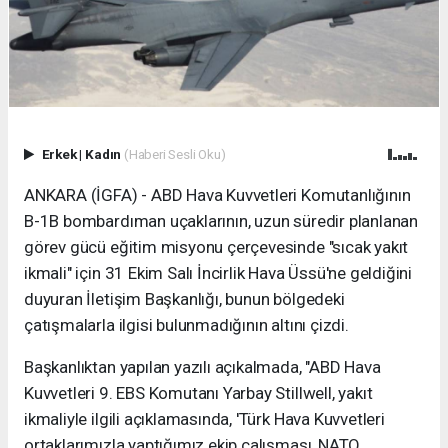
Erkek
|
Kadın
(Haberi Sesli Oku)
ANKARA (İGFA) - ABD Hava Kuvvetleri Komutanlığının
B-1B bombardıman uçaklarının, uzun süredir planlanan
görev gücü eğitim misyonu çerçevesinde "sıcak yakıt
ikmali" için 31 Ekim Salı İncirlik Hava Üssü'ne geldiğini
duyuran İletişim Başkanlığı, bunun bölgedeki
çatışmalarla ilgisi bulunmadığının altını çizdi.
Başkanlıktan yapılan yazılı açıkalmada, "ABD Hava
Kuvvetleri 9. EBS Komutanı Yarbay Stillwell, yakıt
ikmaliyle ilgili açıklamasında, 'Türk Hava Kuvvetleri
ortaklarımızla yaptığımız ekip çalışması, NATO