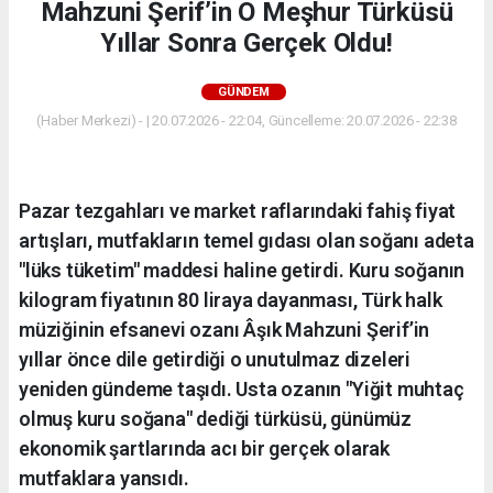
Mahzuni Şerif’in O Meşhur Türküsü
Yıllar Sonra Gerçek Oldu!
GÜNDEM
(Haber Merkezi) - | 20.07.2026 - 22:04, Güncelleme: 20.07.2026 - 22:38
Pazar tezgahları ve market raflarındaki fahiş fiyat
artışları, mutfakların temel gıdası olan soğanı adeta
"lüks tüketim" maddesi haline getirdi. Kuru soğanın
kilogram fiyatının 80 liraya dayanması, Türk halk
müziğinin efsanevi ozanı Âşık Mahzuni Şerif’in
yıllar önce dile getirdiği o unutulmaz dizeleri
yeniden gündeme taşıdı. Usta ozanın "Yiğit muhtaç
olmuş kuru soğana" dediği türküsü, günümüz
ekonomik şartlarında acı bir gerçek olarak
mutfaklara yansıdı.