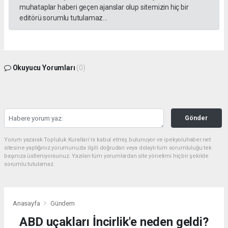
muhataplar haberi geçen ajanslar olup sitemizin hiç bir
editörü sorumlu tutulamaz...
Okuyucu Yorumları
(0)
Gönder
Yorum yazarak Topluluk Kuralları’nı kabul etmiş bulunuyor ve ipekyoluhaber.net
sitesine yaptığınız yorumunuzla ilgili doğrudan veya dolaylı tüm sorumluluğu tek
başınıza üstleniyorsunuz. Yazılan tüm yorumlardan site yönetimi hiçbir şekilde
sorumlu tutulamaz.
Anasayfa
Gündem
ABD uçakları İncirlik'e neden geldi?