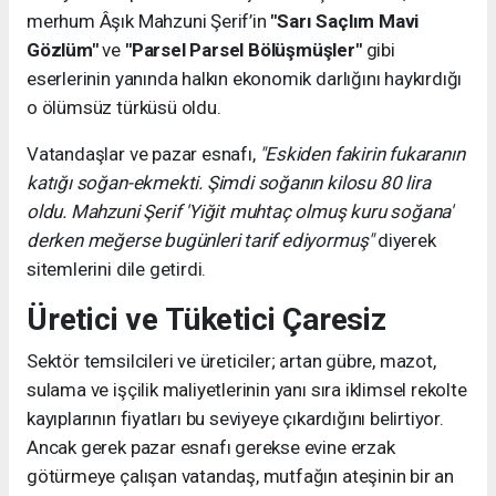
merhum Âşık Mahzuni Şerif’in
"Sarı Saçlım Mavi
Gözlüm"
ve
"Parsel Parsel Bölüşmüşler"
gibi
eserlerinin yanında halkın ekonomik darlığını haykırdığı
o ölümsüz türküsü oldu.
Vatandaşlar ve pazar esnafı,
"Eskiden fakirin fukaranın
katığı soğan-ekmekti. Şimdi soğanın kilosu 80 lira
oldu. Mahzuni Şerif 'Yiğit muhtaç olmuş kuru soğana'
derken meğerse bugünleri tarif ediyormuş"
diyerek
sitemlerini dile getirdi.
Üretici ve Tüketici Çaresiz
Sektör temsilcileri ve üreticiler; artan gübre, mazot,
sulama ve işçilik maliyetlerinin yanı sıra iklimsel rekolte
kayıplarının fiyatları bu seviyeye çıkardığını belirtiyor.
Ancak gerek pazar esnafı gerekse evine erzak
götürmeye çalışan vatandaş, mutfağın ateşinin bir an