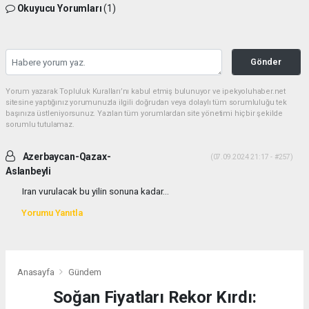
Okuyucu Yorumları
(1)
Gönder
Yorum yazarak Topluluk Kuralları’nı kabul etmiş bulunuyor ve ipekyoluhaber.net
sitesine yaptığınız yorumunuzla ilgili doğrudan veya dolaylı tüm sorumluluğu tek
başınıza üstleniyorsunuz. Yazılan tüm yorumlardan site yönetimi hiçbir şekilde
sorumlu tutulamaz.
Azerbaycan-Qazax-
(07.09.2024 21:17 - #257)
Aslanbeyli
Iran vurulacak bu yilin sonuna kadar...
Yorumu Yanıtla
Anasayfa
Gündem
Soğan Fiyatları Rekor Kırdı: