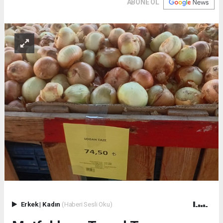
ABONE OL
Erkek
|
Kadın
(Haberi Sesli Oku)