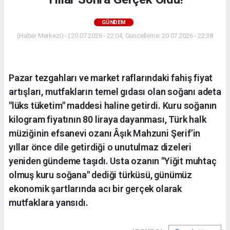
GÜNDEM
(Haber Merkezi) - | 20.07.2026 - 22:04, Güncelleme: 20.07.2026 - 22:38
Pazar tezgahları ve market raflarındaki fahiş fiyat
artışları, mutfakların temel gıdası olan soğanı adeta
"lüks tüketim" maddesi haline getirdi. Kuru soğanın
kilogram fiyatının 80 liraya dayanması, Türk halk
müziğinin efsanevi ozanı Âşık Mahzuni Şerif’in
yıllar önce dile getirdiği o unutulmaz dizeleri
yeniden gündeme taşıdı. Usta ozanın "Yiğit muhtaç
olmuş kuru soğana" dediği türküsü, günümüz
ekonomik şartlarında acı bir gerçek olarak
mutfaklara yansıdı.