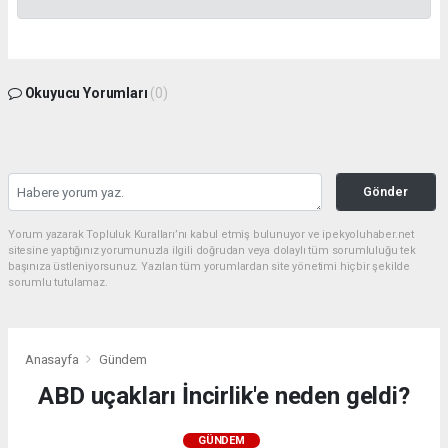
Okuyucu Yorumları
(0)
Gönder
Yorum yazarak Topluluk Kuralları’nı kabul etmiş bulunuyor ve ipekyoluhaber.net
sitesine yaptığınız yorumunuzla ilgili doğrudan veya dolaylı tüm sorumluluğu tek
başınıza üstleniyorsunuz. Yazılan tüm yorumlardan site yönetimi hiçbir şekilde
sorumlu tutulamaz.
Anasayfa
Gündem
ABD uçakları İncirlik'e neden geldi?
GÜNDEM