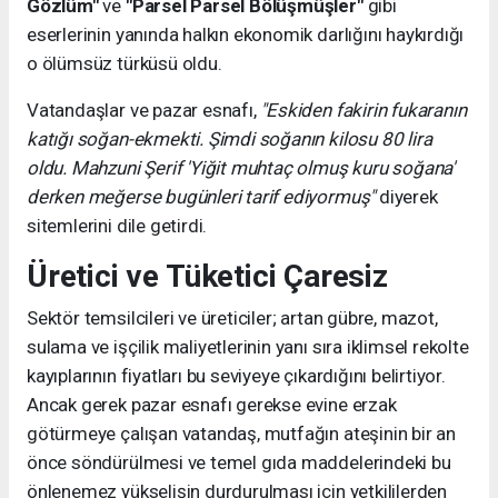
Gözlüm"
ve
"Parsel Parsel Bölüşmüşler"
gibi
eserlerinin yanında halkın ekonomik darlığını haykırdığı
o ölümsüz türküsü oldu.
Vatandaşlar ve pazar esnafı,
"Eskiden fakirin fukaranın
katığı soğan-ekmekti. Şimdi soğanın kilosu 80 lira
oldu. Mahzuni Şerif 'Yiğit muhtaç olmuş kuru soğana'
derken meğerse bugünleri tarif ediyormuş"
diyerek
sitemlerini dile getirdi.
Üretici ve Tüketici Çaresiz
Sektör temsilcileri ve üreticiler; artan gübre, mazot,
sulama ve işçilik maliyetlerinin yanı sıra iklimsel rekolte
kayıplarının fiyatları bu seviyeye çıkardığını belirtiyor.
Ancak gerek pazar esnafı gerekse evine erzak
götürmeye çalışan vatandaş, mutfağın ateşinin bir an
önce söndürülmesi ve temel gıda maddelerindeki bu
önlenemez yükselişin durdurulması için yetkililerden