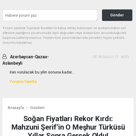
Gönder
Yorum yazarak Topluluk Kuralları’nı kabul etmiş bulunuyor ve ipekyoluhaber.net
sitesine yaptığınız yorumunuzla ilgili doğrudan veya dolaylı tüm sorumluluğu tek
başınıza üstleniyorsunuz. Yazılan tüm yorumlardan site yönetimi hiçbir şekilde
sorumlu tutulamaz.
Azerbaycan-Qazax-
(07.09.2024 21:17 - #257)
Aslanbeyli
Iran vurulacak bu yilin sonuna kadar...
Yorumu Yanıtla
Anasayfa
Gündem
Soğan Fiyatları Rekor Kırdı:
Mahzuni Şerif’in O Meşhur Türküsü
Yıllar Sonra Gerçek Oldu!