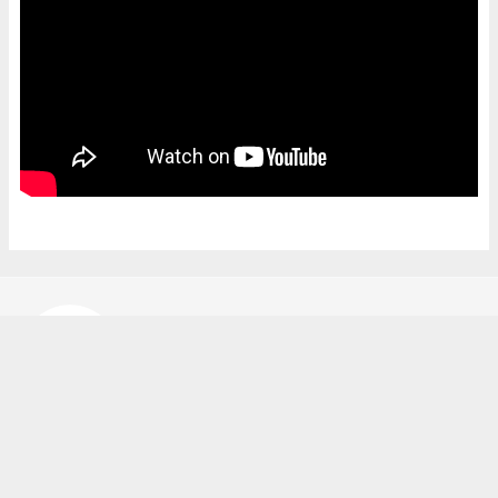
Bekir Karakuş
bekir@ipekyoluhaber.net
Okuyucu Yorumları
(0)