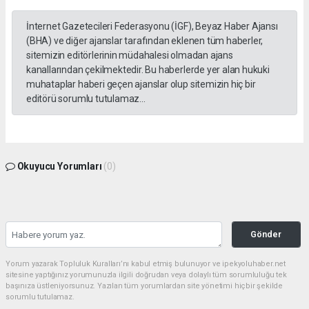
İnternet Gazetecileri Federasyonu (İGF), Beyaz Haber Ajansı
(BHA) ve diğer ajanslar tarafından eklenen tüm haberler,
sitemizin editörlerinin müdahalesi olmadan ajans
kanallarından çekilmektedir. Bu haberlerde yer alan hukuki
muhataplar haberi geçen ajanslar olup sitemizin hiç bir
editörü sorumlu tutulamaz...
Okuyucu Yorumları
(0)
Gönder
Yorum yazarak Topluluk Kuralları’nı kabul etmiş bulunuyor ve ipekyoluhaber.net
sitesine yaptığınız yorumunuzla ilgili doğrudan veya dolaylı tüm sorumluluğu tek
başınıza üstleniyorsunuz. Yazılan tüm yorumlardan site yönetimi hiçbir şekilde
sorumlu tutulamaz.