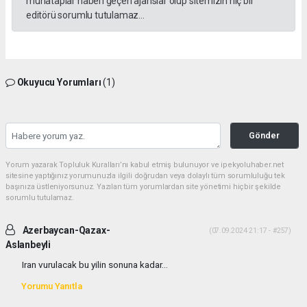
muhataplar haberi geçen ajanslar olup sitemizin hiç bir
editörü sorumlu tutulamaz...
Okuyucu Yorumları
(1)
Gönder
Yorum yazarak Topluluk Kuralları’nı kabul etmiş bulunuyor ve ipekyoluhaber.net
sitesine yaptığınız yorumunuzla ilgili doğrudan veya dolaylı tüm sorumluluğu tek
başınıza üstleniyorsunuz. Yazılan tüm yorumlardan site yönetimi hiçbir şekilde
sorumlu tutulamaz.
Azerbaycan-Qazax-
(07.09.2024 21:17 - #257)
Aslanbeyli
Iran vurulacak bu yilin sonuna kadar...
Yorumu Yanıtla