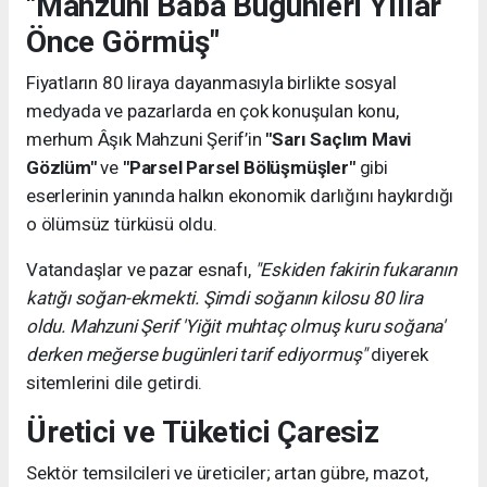
"Mahzuni Baba Bugünleri Yıllar
Önce Görmüş"
Fiyatların 80 liraya dayanmasıyla birlikte sosyal
medyada ve pazarlarda en çok konuşulan konu,
merhum Âşık Mahzuni Şerif’in
"Sarı Saçlım Mavi
Gözlüm"
ve
"Parsel Parsel Bölüşmüşler"
gibi
eserlerinin yanında halkın ekonomik darlığını haykırdığı
o ölümsüz türküsü oldu.
Vatandaşlar ve pazar esnafı,
"Eskiden fakirin fukaranın
katığı soğan-ekmekti. Şimdi soğanın kilosu 80 lira
oldu. Mahzuni Şerif 'Yiğit muhtaç olmuş kuru soğana'
derken meğerse bugünleri tarif ediyormuş"
diyerek
sitemlerini dile getirdi.
Üretici ve Tüketici Çaresiz
Sektör temsilcileri ve üreticiler; artan gübre, mazot,