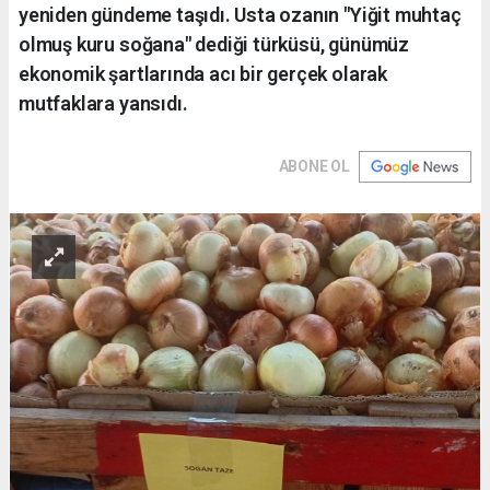
yeniden gündeme taşıdı. Usta ozanın "Yiğit muhtaç
olmuş kuru soğana" dediği türküsü, günümüz
ekonomik şartlarında acı bir gerçek olarak
mutfaklara yansıdı.
ABONE OL