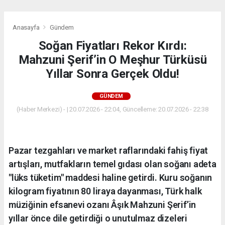
Anasayfa
Gündem
Soğan Fiyatları Rekor Kırdı:
Mahzuni Şerif’in O Meşhur Türküsü
Yıllar Sonra Gerçek Oldu!
GÜNDEM
(Haber Merkezi) - | 20.07.2026 - 22:04, Güncelleme: 20.07.2026 - 22:38
Pazar tezgahları ve market raflarındaki fahiş fiyat
artışları, mutfakların temel gıdası olan soğanı adeta
"lüks tüketim" maddesi haline getirdi. Kuru soğanın
kilogram fiyatının 80 liraya dayanması, Türk halk
müziğinin efsanevi ozanı Âşık Mahzuni Şerif’in
yıllar önce dile getirdiği o unutulmaz dizeleri