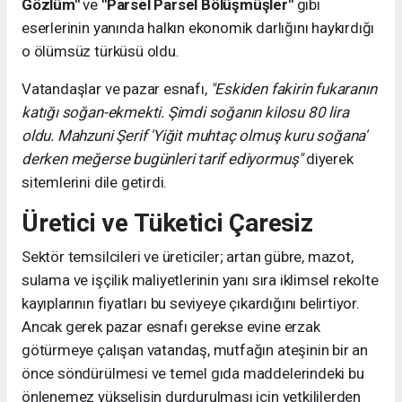
Gözlüm"
ve
"Parsel Parsel Bölüşmüşler"
gibi
eserlerinin yanında halkın ekonomik darlığını haykırdığı
o ölümsüz türküsü oldu.
Vatandaşlar ve pazar esnafı,
"Eskiden fakirin fukaranın
katığı soğan-ekmekti. Şimdi soğanın kilosu 80 lira
oldu. Mahzuni Şerif 'Yiğit muhtaç olmuş kuru soğana'
derken meğerse bugünleri tarif ediyormuş"
diyerek
sitemlerini dile getirdi.
Üretici ve Tüketici Çaresiz
Sektör temsilcileri ve üreticiler; artan gübre, mazot,
sulama ve işçilik maliyetlerinin yanı sıra iklimsel rekolte
kayıplarının fiyatları bu seviyeye çıkardığını belirtiyor.
Ancak gerek pazar esnafı gerekse evine erzak
götürmeye çalışan vatandaş, mutfağın ateşinin bir an
önce söndürülmesi ve temel gıda maddelerindeki bu
önlenemez yükselişin durdurulması için yetkililerden