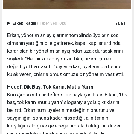
Erkek
|
Kadın
(Haberi Sesli Oku)
​Erkan, yönetim anlayışlarının temelinde üyelerin sesi
olmanın yattığını dile getirerek, kapalı kapılar ardında
karar alan bir yönetim anlayışından uzak duracaklarını
söyledi. "Her bir arkadaşımızın fikri, bizim için en
değerli yol haritasıdır" diyen Erkan, üyelerin dertlerine
kulak veren, onlarla omuz omuza bir yönetim vaat etti.
​Hedef: Dik Baş, Tok Karın, Mutlu Yarın
​Konuşmasında hedeflerini de paylaşan Fatin Erkan, "Dik
baş, tok karın, mutlu yarın" sloganıyla yola çıktıklarını
belirtti. Erkan, tüm üyelerin mesleğinin onurunu ve
saygınlığını sonuna kadar hissettiği, alın terinin
karşılığını aldığı ve geleceğe umutla baktığı bir düzen
için mücadele edeceklerini vurguladı. Yıllardır