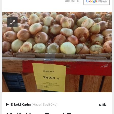
ABONE OL
Erkek
|
Kadın
(Haberi Sesli Oku)