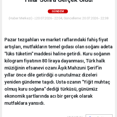
GÜNDEM
(Haber Merkezi) - | 20.07.2026 - 22:04, Güncelleme: 20.07.2026 - 22:38
Pazar tezgahları ve market raflarındaki fahiş fiyat
artışları, mutfakların temel gıdası olan soğanı adeta
"lüks tüketim" maddesi haline getirdi. Kuru soğanın
kilogram fiyatının 80 liraya dayanması, Türk halk
müziğinin efsanevi ozanı Âşık Mahzuni Şerif’in
yıllar önce dile getirdiği o unutulmaz dizeleri
yeniden gündeme taşıdı. Usta ozanın "Yiğit muhtaç
olmuş kuru soğana" dediği türküsü, günümüz
ekonomik şartlarında acı bir gerçek olarak
mutfaklara yansıdı.