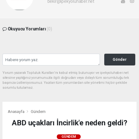
bekir@ipekyoluhaber.net
Okuyucu Yorumları
(0)
Gönder
Yorum yazarak Topluluk Kuralları’nı kabul etmiş bulunuyor ve ipekyoluhaber.net
sitesine yaptığınız yorumunuzla ilgili doğrudan veya dolaylı tüm sorumluluğu tek
başınıza üstleniyorsunuz. Yazılan tüm yorumlardan site yönetimi hiçbir şekilde
sorumlu tutulamaz.
Anasayfa
Gündem
ABD uçakları İncirlik'e neden geldi?
GÜNDEM