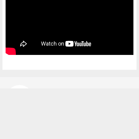
Bekir Karakuş
bekir@ipekyoluhaber.net
Okuyucu Yorumları
(0)