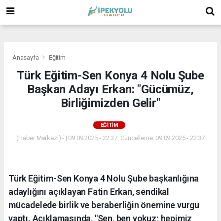
(
(
(
Anasayfa
Eğitim
​Türk Eğitim-Sen Konya 4 Nolu Şube
Başkan Adayı Erkan: "Gücümüz,
Birliğimizden Gelir"
EĞITIM
(Haber Merkezi) - | 09.09.2025 - 22:37, Güncelleme: 09.09.2025 - 22:37
Türk Eğitim-Sen Konya 4 Nolu Şube başkanlığına
adaylığını açıklayan Fatin Erkan, sendikal
mücadelede birlik ve beraberliğin önemine vurgu
yaptı. Açıklamasında, "Sen, ben yokuz; hepimiz