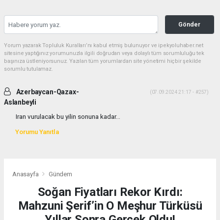
Gönder
Yorum yazarak Topluluk Kuralları’nı kabul etmiş bulunuyor ve ipekyoluhaber.net
sitesine yaptığınız yorumunuzla ilgili doğrudan veya dolaylı tüm sorumluluğu tek
başınıza üstleniyorsunuz. Yazılan tüm yorumlardan site yönetimi hiçbir şekilde
sorumlu tutulamaz.
Azerbaycan-Qazax-
(07.09.2024 21:17 - #257)
Aslanbeyli
Iran vurulacak bu yilin sonuna kadar...
Yorumu Yanıtla
Anasayfa
Gündem
Soğan Fiyatları Rekor Kırdı:
Mahzuni Şerif’in O Meşhur Türküsü
Yıllar Sonra Gerçek Oldu!