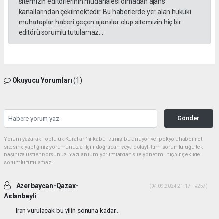
sitemizin editörlerinin müdahalesi olmadan ajans
kanallarından çekilmektedir. Bu haberlerde yer alan hukuki
muhataplar haberi geçen ajanslar olup sitemizin hiç bir
editörü sorumlu tutulamaz...
Okuyucu Yorumları
(1)
Gönder
Yorum yazarak Topluluk Kuralları’nı kabul etmiş bulunuyor ve ipekyoluhaber.net
sitesine yaptığınız yorumunuzla ilgili doğrudan veya dolaylı tüm sorumluluğu tek
başınıza üstleniyorsunuz. Yazılan tüm yorumlardan site yönetimi hiçbir şekilde
sorumlu tutulamaz.
Azerbaycan-Qazax-
(07.09.2024 21:17 - #257)
Aslanbeyli
Iran vurulacak bu yilin sonuna kadar...