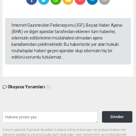
İnternet Gazetecileri Federasyonu (İGF), Beyaz Haber Ajansı
(BHA) ve diğer ajanslar tarafından eklenen tüm haberler,
sitemizin editörlerinin müdahalesi olmadan ajans
kanallarından çekilmektedir. Bu haberlerde yer alan hukuki
muhataplar haberi geçen ajanslar olup sitemizin hiç bir
editörü sorumlu tutulamaz...
Okuyucu Yorumları
(0)
Gönder
Yorum yazarak Topluluk Kuralları’nı kabul etmiş bulunuyor ve ipekyoluhaber.net
sitesine yaptığınız yorumunuzla ilgili doğrudan veya dolaylı tüm sorumluluğu tek