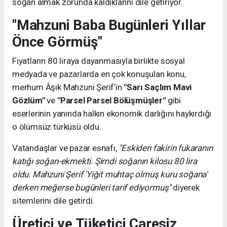
soğan almak zorunda kaldıklarını dile getiriyor.
"Mahzuni Baba Bugünleri Yıllar
Önce Görmüş"
Fiyatların 80 liraya dayanmasıyla birlikte sosyal
medyada ve pazarlarda en çok konuşulan konu,
merhum Âşık Mahzuni Şerif’in
"Sarı Saçlım Mavi
Gözlüm"
ve
"Parsel Parsel Bölüşmüşler"
gibi
eserlerinin yanında halkın ekonomik darlığını haykırdığı
o ölümsüz türküsü oldu.
Vatandaşlar ve pazar esnafı,
"Eskiden fakirin fukaranın
katığı soğan-ekmekti. Şimdi soğanın kilosu 80 lira
oldu. Mahzuni Şerif 'Yiğit muhtaç olmuş kuru soğana'
derken meğerse bugünleri tarif ediyormuş"
diyerek
sitemlerini dile getirdi.
Üretici ve Tüketici Çaresiz