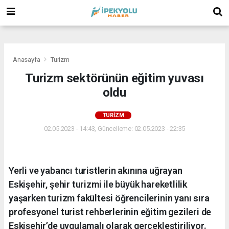
(
(
(
Anasayfa
Turizm
Turizm sektörünün eğitim yuvası
oldu
TURIZM
02.05.2023 - 14:43, Güncelleme: 02.05.2023 - 22:35
Yerli ve yabancı turistlerin akınına uğrayan
Eskişehir, şehir turizmi ile büyük hareketlilik
yaşarken turizm fakültesi öğrencilerinin yanı sıra
profesyonel turist rehberlerinin eğitim gezileri de
Eskişehir’de uygulamalı olarak gerçekleştiriliyor.