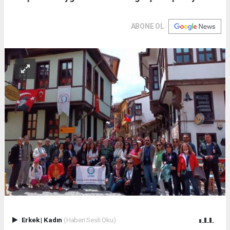
ABONE OL
Erkek
|
Kadın
(Haberi Sesli Oku)