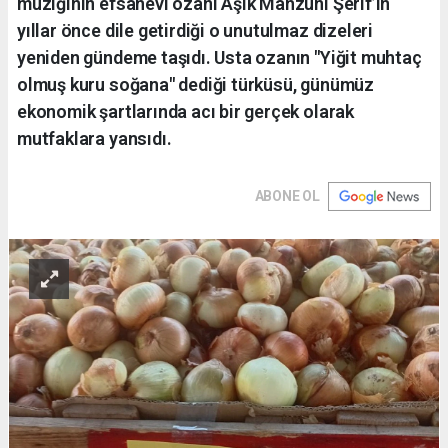
müziğinin efsanevi ozanı Âşık Mahzuni Şerif’in
yıllar önce dile getirdiği o unutulmaz dizeleri
yeniden gündeme taşıdı. Usta ozanın "Yiğit muhtaç
olmuş kuru soğana" dediği türküsü, günümüz
ekonomik şartlarında acı bir gerçek olarak
mutfaklara yansıdı.
ABONE OL