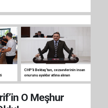
CHP’li Bektaş’tan, cezaevlerinin insan
ti
onurunu ayaklar atlına alınan
mekânlara dönüşmesine tepki
rif’in O Meşhur