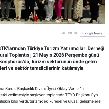
ABONE OL
STK’larından Türkiye Turizm Yatırımcıları Derneği
Kurul Toplantısı, 21 Mayıs 2026 Perşembe günü
 Bosphorus’da, turizm sektörünün önde gelen
ri ve sektör temsilcilerinin katılımıyla
 Kurulu Başkanlık Divanı Üyesi Oktay Varlıer’in
yetki verilmesiyle başlayan toplantıda TTYD Başkanı Oya
 ilişkin bilgi verdi, turizmdeki küresel ve ulusal gelişmelere