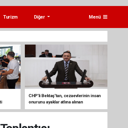
Turizm
Diğer
Menü
CHP’li Bektaş’tan, cezaevlerinin insan
ti
onurunu ayaklar atlına alınan
mekânlara dönüşmesine tepki