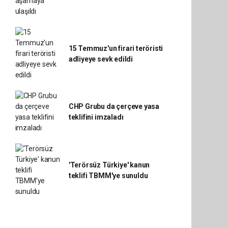
15 Temmuz'un firari teröristi
adliyeye sevk edildi
CHP Grubu da çerçeve yasa
teklifini imzaladı
'Terörsüz Türkiye' kanun
teklifi TBMM'ye sunuldu