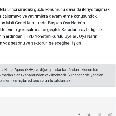
deki 5’inci sıradaki güçlü konumunu daha da ileriye taşımak
çinde çalışmaya ve yatırımlara devam etme konusundaki
ağan Mali Genel Kurulu’nda, Başkan Oya Narin’in
erinin görüşülmesine geçildi. Kararların oy birliği ile
nın ardından TTYD Yönetim Kurulu Üyeleri, Oya Narin
n yaz sezonu ve sektörün geleceğine ilişkin
yaz Haber Ajansı (BHA) ve diğer ajanslar tarafından eklenen tüm
 olmadan ajans kanallarından çekilmektedir. Bu haberlerde yer alan
 sitemizin hiç bir editörü sorumlu tutulamaz...