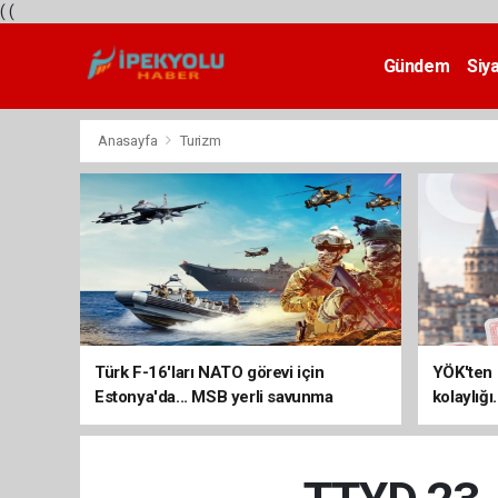
(
(
Gündem
Siy
Teknoloji
Anasayfa
Turizm
Türk F-16'ları NATO görevi için
YÖK'ten 
Estonya'da... MSB yerli savunma
kolaylığı
sistemleriyle güçleniyor
uzatılab