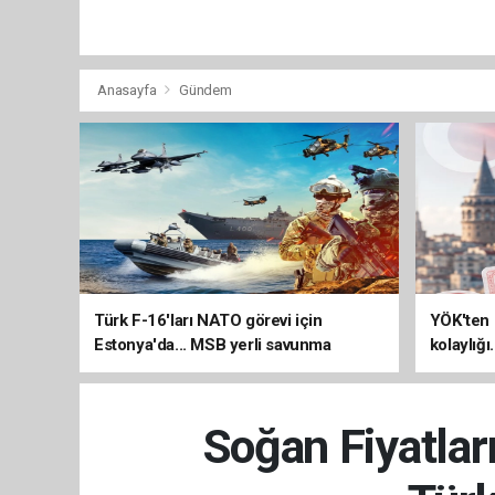
Anasayfa
Gündem
Türk F-16'ları NATO görevi için
YÖK'ten 
Estonya'da... MSB yerli savunma
kolaylığı
sistemleriyle güçleniyor
uzatılab
Soğan Fiyatlar