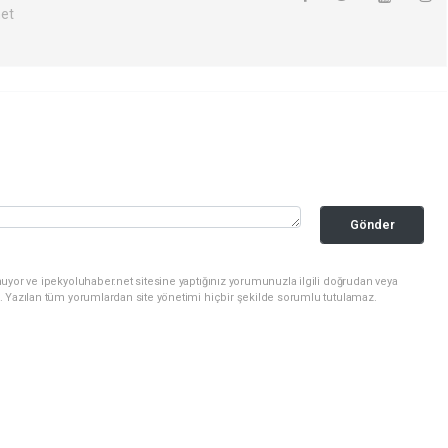
net
Gönder
uyor ve ipekyoluhaber.net sitesine yaptığınız yorumunuzla ilgili doğrudan veya
. Yazılan tüm yorumlardan site yönetimi hiçbir şekilde sorumlu tutulamaz.