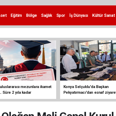
aset
Eğitim
Bölge
Sağlık
Spor
İş Dünyası
Kültür Sanat
uluslararası mezunlara ikamet
Konya Selçuklu'da Başkan
... Süre 2 yıla kadar
Pekyatırmacı'dan esnaf ziyare
ilecek