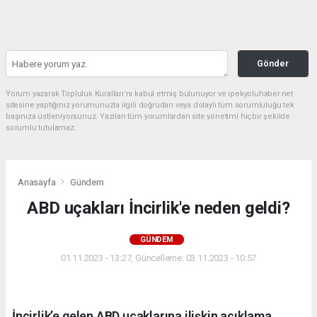
Gönder
Yorum yazarak Topluluk Kuralları’nı kabul etmiş bulunuyor ve ipekyoluhaber.net
sitesine yaptığınız yorumunuzla ilgili doğrudan veya dolaylı tüm sorumluluğu tek
başınıza üstleniyorsunuz. Yazılan tüm yorumlardan site yönetimi hiçbir şekilde
sorumlu tutulamaz.
Anasayfa
Gündem
ABD uçakları İncirlik'e neden geldi?
GÜNDEM
01.11.2023 - 13:27, Güncelleme: 03.11.2023 - 10:57
İncirlik’e gelen ABD uçaklarına ilişkin açıklama