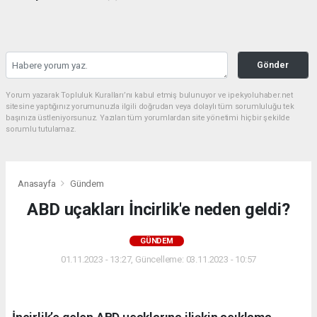
Gönder
Yorum yazarak Topluluk Kuralları’nı kabul etmiş bulunuyor ve ipekyoluhaber.net
sitesine yaptığınız yorumunuzla ilgili doğrudan veya dolaylı tüm sorumluluğu tek
başınıza üstleniyorsunuz. Yazılan tüm yorumlardan site yönetimi hiçbir şekilde
sorumlu tutulamaz.
Anasayfa
Gündem
ABD uçakları İncirlik'e neden geldi?
GÜNDEM
01.11.2023 - 13:27, Güncelleme: 03.11.2023 - 10:57