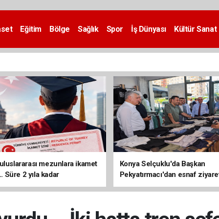
aset
Eğitim
Bölge
Sağlık
Spor
İş Dünyası
Kültür Sanat
uluslararası mezunlara ikamet
Konya Selçuklu'da Başkan
... Süre 2 yıla kadar
Pekyatırmacı'dan esnaf ziyare
ilecek