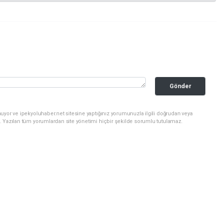
Gönder
uyor ve ipekyoluhaber.net sitesine yaptığınız yorumunuzla ilgili doğrudan veya
. Yazılan tüm yorumlardan site yönetimi hiçbir şekilde sorumlu tutulamaz.