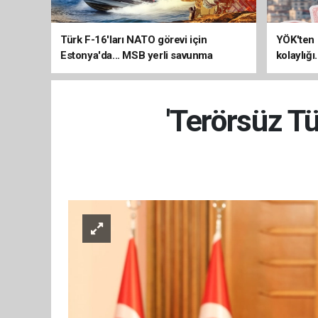
Türk F-16'ları NATO görevi için
YÖK'ten 
Estonya'da... MSB yerli savunma
kolaylığı
sistemleriyle güçleniyor
uzatılab
'Terörsüz T