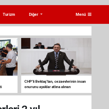
Turizm
Diğer
Menü
CHP’li Bektaş’tan, cezaevlerinin insan
ti
onurunu ayaklar atlına alınan
mekânlara dönüşmesine tepki