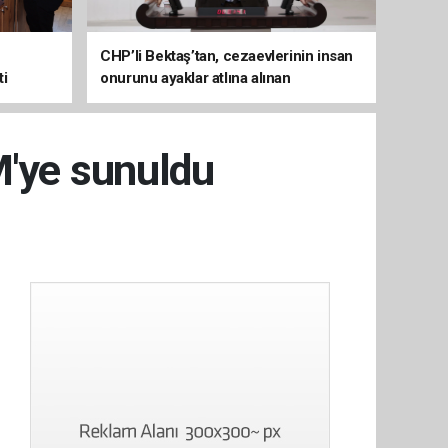
CHP’li Bektaş’tan, cezaevlerinin insan
ti
onurunu ayaklar atlına alınan
mekânlara dönüşmesine tepki
M'ye sunuldu