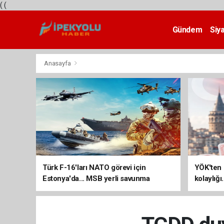
(
(
Gündem
Siy
Teknoloji
Anasayfa
Türk F-16'ları NATO görevi için
YÖK'ten 
Estonya'da... MSB yerli savunma
kolaylığı
sistemleriyle güçleniyor
uzatılab