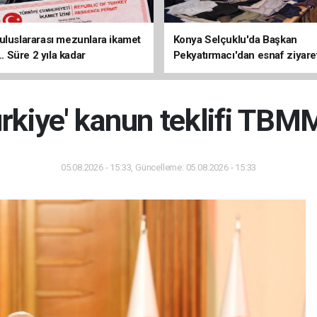
uluslararası mezunlara ikamet
Konya Selçuklu'da Başkan
... Süre 2 yıla kadar
Pekyatırmacı'dan esnaf ziyare
ilecek
ürkiye' kanun teklifi TBM
05.08.2026 - 15:33, Güncelleme: 05.08.2026 - 15:33