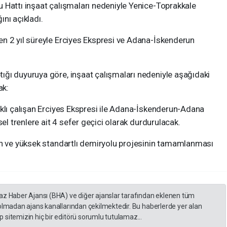
 Hattı inşaat çalışmaları nedeniyle Yenice-Toprakkale
nı açıkladı.
n 2 yıl süreyle Erciyes Ekspresi ve Adana-İskenderun
ğı duyuruya göre, inşaat çalışmaları nedeniyle aşağıdaki
ak:
ıklı çalışan Erciyes Ekspresi ile Adana-İskenderun-Adana
sel trenlere ait 4 sefer geçici olarak durdurulacak.
on ve yüksek standartlı demiryolu projesinin tamamlanması
yaz Haber Ajansı (BHA) ve diğer ajanslar tarafından eklenen tüm
 olmadan ajans kanallarından çekilmektedir. Bu haberlerde yer alan
 sitemizin hiç bir editörü sorumlu tutulamaz...