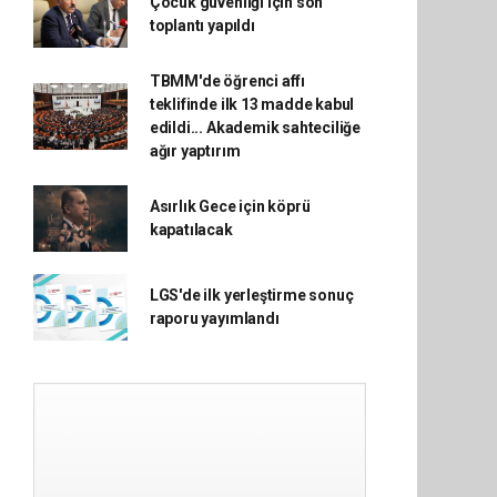
Çocuk güvenliği için son
toplantı yapıldı
TBMM'de öğrenci affı
teklifinde ilk 13 madde kabul
edildi... Akademik sahteciliğe
ağır yaptırım
Asırlık Gece için köprü
kapatılacak
LGS'de ilk yerleştirme sonuç
raporu yayımlandı