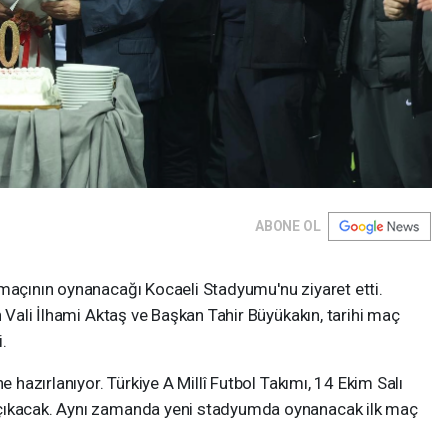
ABONE OL
 maçının oynanacağı Kocaeli Stadyumu'nu ziyaret etti.
n Vali İlhami Aktaş ve Başkan Tahir Büyükakın, tarihi maç
.
e hazırlanıyor. Türkiye A Millî Futbol Takımı, 14 Ekim Salı
 çıkacak. Aynı zamanda yeni stadyumda oynanacak ilk maç