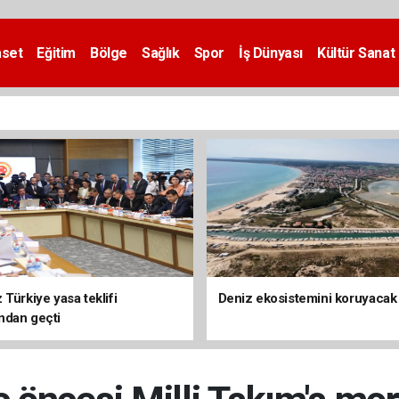
aset
Eğitim
Bölge
Sağlık
Spor
İş Dünyası
Kültür Sanat
Türkiye yasa teklifi
Deniz ekosistemini koruyacak
ndan geçti