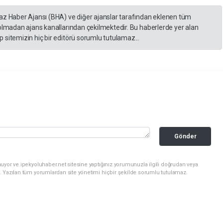
yaz Haber Ajansı (BHA) ve diğer ajanslar tarafından eklenen tüm
 olmadan ajans kanallarından çekilmektedir. Bu haberlerde yer alan
 sitemizin hiç bir editörü sorumlu tutulamaz...
Gönder
uyor ve ipekyoluhaber.net sitesine yaptığınız yorumunuzla ilgili doğrudan veya
. Yazılan tüm yorumlardan site yönetimi hiçbir şekilde sorumlu tutulamaz.