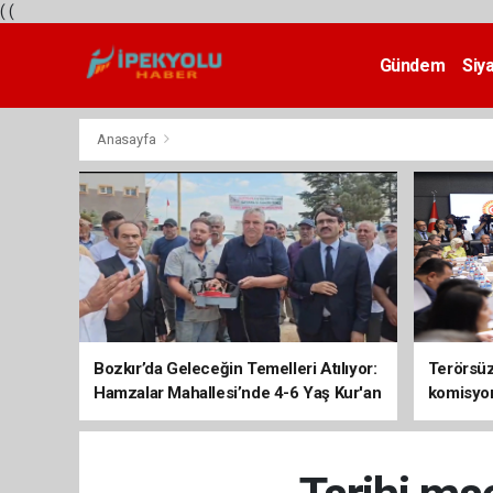
(
(
Gündem
Siy
Teknoloji
Anasayfa
Bozkır’da Geleceğin Temelleri Atılıyor:
Terörsüz 
Hamzalar Mahallesi’nde 4-6 Yaş Kur'an
komisyo
Kursu İnşaatı Başladı