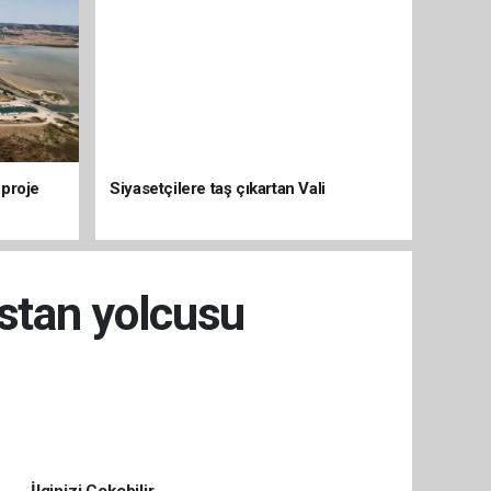
 proje
Siyasetçilere taş çıkartan Vali
stan yolcusu