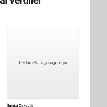
al verdiler
İlginizi Çekebilir