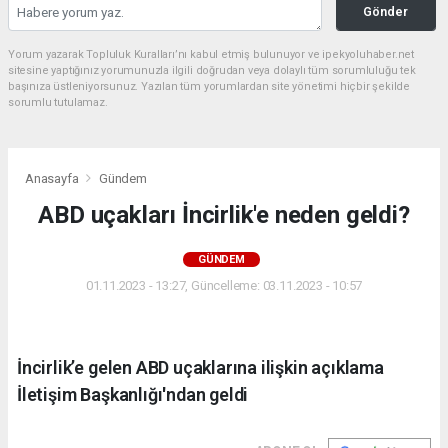
Gönder
Yorum yazarak Topluluk Kuralları’nı kabul etmiş bulunuyor ve ipekyoluhaber.net
sitesine yaptığınız yorumunuzla ilgili doğrudan veya dolaylı tüm sorumluluğu tek
başınıza üstleniyorsunuz. Yazılan tüm yorumlardan site yönetimi hiçbir şekilde
sorumlu tutulamaz.
Anasayfa
Gündem
ABD uçakları İncirlik'e neden geldi?
GÜNDEM
01.11.2023 - 13:27, Güncelleme: 03.11.2023 - 10:57
İncirlik’e gelen ABD uçaklarına ilişkin açıklama
İletişim Başkanlığı'ndan geldi